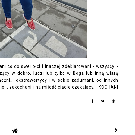
ni co do swej płci i inaczej zdeklarowani - wszyscy -
erzący w dobro, ludzi lub tylko w Boga lub inną wiarę
możni... ekstrawertycy i w sobie zadumani, od innych
zie... zakochani i na miłość ciągle czekający... KOCHANI