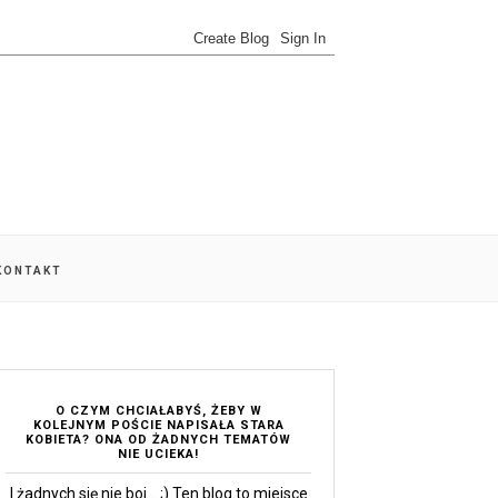
 KONTAKT
O CZYM CHCIAŁABYŚ, ŻEBY W
KOLEJNYM POŚCIE NAPISAŁA STARA
KOBIETA? ONA OD ŻADNYCH TEMATÓW
NIE UCIEKA!
I żadnych się nie boi... ;) Ten blog to miejsce