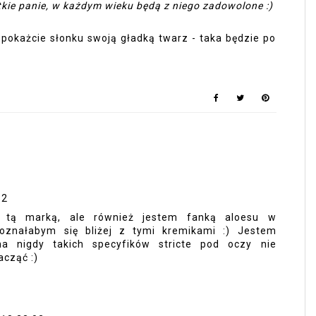
tkie panie, w każdym wieku będą z niego zadowolone :)
i pokażcie słonku swoją gładką twarz - taka będzie po
32
 tą marką, ale również jestem fanką aloesu w
oznałabym się bliżej z tymi kremikami :) Jestem
a nigdy takich specyfików stricte pod oczy nie
cząć :)