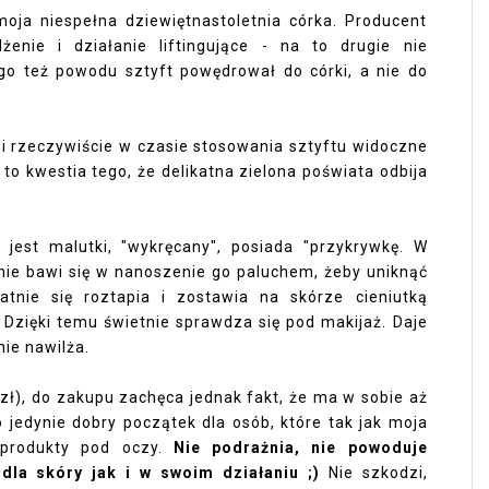
oja niespełna dziewiętnastoletnia córka. Producent
żenie i działanie liftingujące - na to drugie nie
go też powodu sztyft powędrował do córki, a nie do
 i rzeczywiście w czasie stosowania sztyftu widoczne
 to kwestia tego, że delikatna zielona poświata odbija
 jest malutki, "wykręcany", posiada "przykrywkę. W
 nie bawi się w nanoszenie go paluchem, żeby uniknąć
tnie się roztapia i zostawia na skórze cieniutką
. Dzięki temu świetnie sprawdza się pod makijaż. Daje
nie nawilża.
0 zł), do zakupu zachęca jednak fakt, że ma w sobie aż
To jedynie dobry początek dla osób, które tak jak moja
ć produkty pod oczy.
Nie podrażnia, nie powoduje
o dla skóry jak i w swoim działaniu ;)
Nie szkodzi,