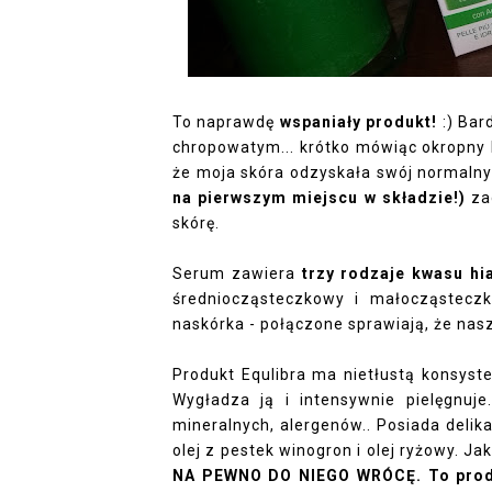
To naprawdę
wspaniały produkt!
:) Ba
chropowatym... krótko mówiąc okropny l
że moja skóra odzyskała swój normalny 
na pierwszym miejscu w składzie!)
zad
skórę.
Serum zawiera
trzy rodzaje kwasu h
średniocząsteczkowy i małocząstecz
naskórka - połączone sprawiają, że nasza
Produkt Equlibra ma nietłustą konsysten
Wygładza ją i intensywnie pielęgnuje.
mineralnych, alergenów.. Posiada deli
olej z pestek winogron i olej ryżowy. 
NA PEWNO DO NIEGO WRÓCĘ. To produ