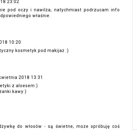
018 23:02
enie pod oczy i nawilża, natychmiast podrzucam info
odpowiedniego właśnie.
2018 10:20
tyczny kosmetyk pod makijaż :)
kwietnia 2018 13:31
etyki z aloesem:)
żanki kawy:)
odżywkę do włosów - są świetne, może spróbuję coś