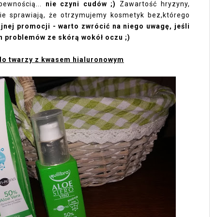
pewnością...
nie czyni cudów ;)
Zawartość hryzyny,
nie sprawiają, że otrzymujemy kosmetyk bez,którego
fajnej promocji - warto zwrócić na niego uwagę, jeśli
h problemów ze skórą wokół oczu ;)
do twarzy z kwasem hialuronowym