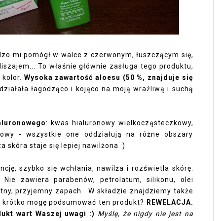
rdzo mi pomógł w walce z czerwonym, łuszczącym się,
iszajem... To właśnie głównie zasługa tego produktu,
kolor.
Wysoka zawartość aloesu (50 %, znajduje się
ziałała łagodząco i kojąco na moją wrażliwą i suchą
ialuronowego
: kwas hialuronowy wielkocząsteczkowy,
kowy - wszystkie one oddziałują na różne obszary
 skóra staje się lepiej nawilżona :)
cję, szybko się wchłania, nawilża i rozświetla skórę.
 Nie zawiera parabenów, petrolatum, silikonu, olei
katny, przyjemny zapach. W składzie znajdziemy także
Jak krótko mogę podsumować ten produkt?
REWELACJA.
kt wart Waszej uwagi :)
Myślę, że nigdy nie jest na