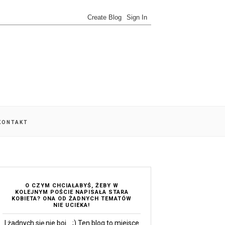
 KONTAKT
O CZYM CHCIAŁABYŚ, ŻEBY W
KOLEJNYM POŚCIE NAPISAŁA STARA
KOBIETA? ONA OD ŻADNYCH TEMATÓW
NIE UCIEKA!
I żadnych się nie boi... ;) Ten blog to miejsce