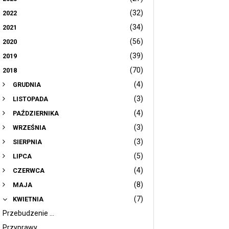
(32)
2022
(34)
2021
(56)
2020
(39)
2019
(70)
2018
(4)
GRUDNIA
(3)
LISTOPADA
(4)
PAŹDZIERNIKA
(3)
WRZEŚNIA
(3)
SIERPNIA
(5)
LIPCA
(4)
CZERWCA
(8)
MAJA
(7)
KWIETNIA
Przebudzenie ...
Przyprawy…