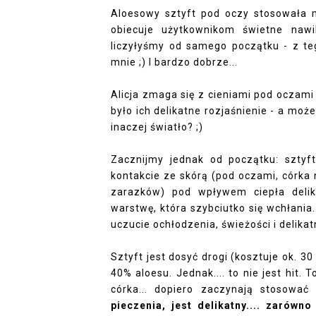
Aloesowy sztyft pod oczy stosowała m
obiecuje użytkownikom świetne nawil
liczyłyśmy od samego początku - z te
mnie ;) I bardzo dobrze...
Alicja zmaga się z cieniami pod oczami
było ich delikatne rozjaśnienie - a może
inaczej światło? ;)
Zacznijmy jednak od początku: sztyft
kontakcie ze skórą (pod oczami, córka
zarazków) pod wpływem ciepła delika
warstwę, która szybciutko się wchłania
uczucie ochłodzenia, świeżości i delikat
Sztyft jest dosyć drogi (kosztuje ok. 3
40% aloesu. Jednak.... to nie jest hit. 
córka... dopiero zaczynają stosowa
pieczenia, jest delikatny.... zarówn