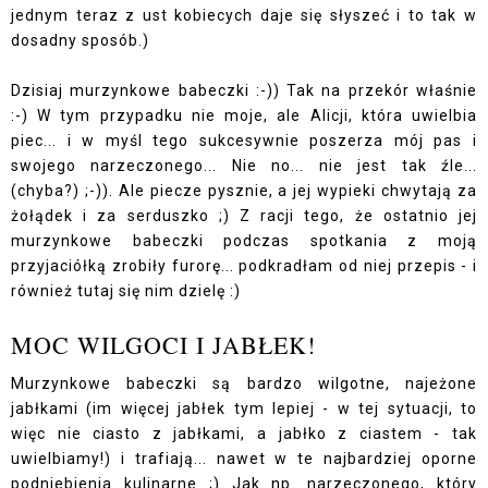
jednym teraz z ust kobiecych daje się słyszeć i to tak w
dosadny sposób.)
Dzisiaj murzynkowe babeczki :-)) Tak na przekór właśnie
:-) W tym przypadku nie moje, ale Alicji, która uwielbia
piec... i w myśl tego sukcesywnie poszerza mój pas i
swojego narzeczonego... Nie no... nie jest tak źle...
(chyba?) ;-)). Ale piecze pysznie, a jej wypieki chwytają za
żołądek i za serduszko ;) Z racji tego, że ostatnio jej
murzynkowe babeczki podczas spotkania z moją
przyjaciółką zrobiły furorę... podkradłam od niej przepis - i
również tutaj się nim dzielę :)
MOC WILGOCI I JABŁEK!
Murzynkowe babeczki są bardzo wilgotne, najeżone
jabłkami (im więcej jabłek tym lepiej - w tej sytuacji, to
więc nie ciasto z jabłkami, a jabłko z ciastem - tak
uwielbiamy!) i trafiają... nawet w te najbardziej oporne
podniebienia kulinarne ;) Jak np. narzeczonego, który