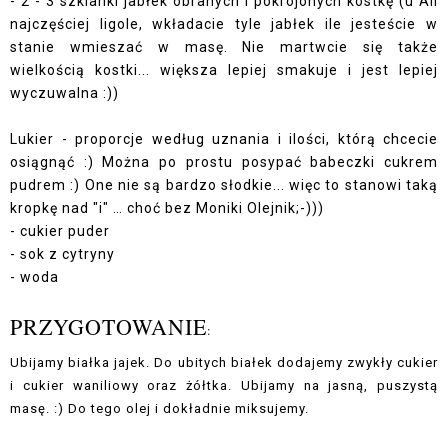
- 2 - 3 szklanki jabłek obranych i pokrojonych kostkę (u Ali
najczęściej ligole, wkładacie tyle jabłek ile jesteście w
stanie wmieszać w masę. Nie martwcie się także
wielkością kostki... większa lepiej smakuje i jest lepiej
wyczuwalna :))
Lukier - proporcje według uznania i ilości, którą chcecie
osiągnąć :) Można po prostu posypać babeczki cukrem
pudrem :) One nie są bardzo słodkie... więc to stanowi taką
kropkę nad "i" … choć bez Moniki Olejnik;-)))
- cukier puder
- sok z cytryny
- woda
PRZYGOTOWANIE
:
Ubijamy białka jajek. Do ubitych białek dodajemy zwykły cukier
i cukier waniliowy oraz żółtka. Ubijamy na jasną, puszystą
masę. :) Do tego olej i dokładnie miksujemy.