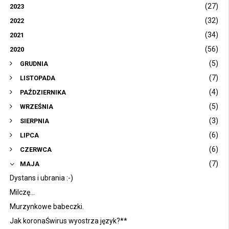
(27)
2023
(32)
2022
(34)
2021
(56)
2020
(5)
GRUDNIA
(7)
LISTOPADA
(4)
PAŹDZIERNIKA
(5)
WRZEŚNIA
(3)
SIERPNIA
(6)
LIPCA
(6)
CZERWCA
(7)
MAJA
Dystans i ubrania :-)
Milczę...
Murzynkowe babeczki.
Jak koronaŚwirus wyostrza język?**