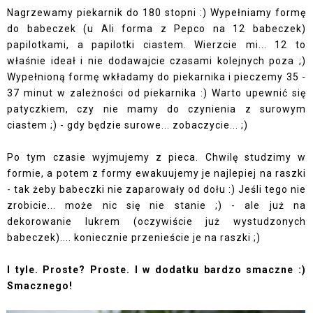
Nagrzewamy piekarnik do 180 stopni :) Wypełniamy formę
do babeczek (u Ali forma z Pepco na 12 babeczek)
papilotkami, a papilotki ciastem. Wierzcie mi... 12 to
właśnie ideał i nie dodawajcie czasami kolejnych poza ;)
Wypełnioną formę wkładamy do piekarnika i pieczemy 35 -
37 minut w zależności od piekarnika :) Warto upewnić się
patyczkiem, czy nie mamy do czynienia z surowym
ciastem ;) - gdy będzie surowe... zobaczycie... ;)
Po tym czasie wyjmujemy z pieca. Chwilę studzimy w
formie, a potem z formy ewakuujemy je najlepiej na raszki
- tak żeby babeczki nie zaparowały od dołu :) Jeśli tego nie
zrobicie... może nic się nie stanie ;) - ale już na
dekorowanie lukrem (oczywiście już wystudzonych
babeczek).... koniecznie przenieście je na raszki ;)
I tyle. Proste? Proste. I w dodatku bardzo smaczne :)
Smacznego!