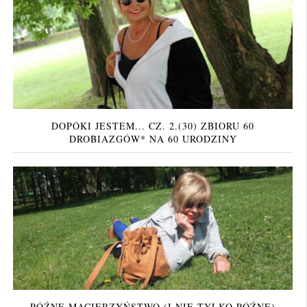
DOPÓKI JESTEM... CZ. 2.(30) ZBIORU 60
DROBIAZGÓW* NA 60 URODZINY
PÓŹNE MACIERZYŃSTWO (I NIE TYLKO PÓŹNE)