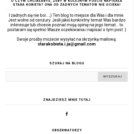
O CZYM CHCIAŁABYŚ, ŻEBY W KOLEJNYM POŚCIE NAPISAŁA
STARA KOBIETA? ONA OD ŻADNYCH TEMATÓW NIE UCIEKA!
I żadnych się nie boi... ;) Ten blog to miejsce dla Was i dla mnie.
Jest wolne od cenzury. Jeśli jakiś konkretny temat Was bardzo
interesuje lub chcecie poznać moją opinię na jego temat... to
postaram się spełnić Wasze oczekiwania i napisać o tym post :)
Swoje prośby możecie wysyłać na skrzynkę mailową:
starakobieta.i.ja@gmail.com
SZUKAJ NA BLOGU
ZNAJDZIESZ MNIE TUTAJ
OBSERWATORZY