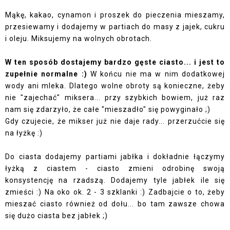
Mąkę, kakao, cynamon i proszek do pieczenia mieszamy,
przesiewamy i dodajemy w partiach do masy z jajek, cukru
i oleju. Miksujemy na wolnych obrotach.
W ten sposób dostajemy bardzo gęste ciasto... i jest to
zupełnie normalne :)
W końcu nie ma w nim dodatkowej
wody ani mleka. Dlatego wolne obroty są konieczne, żeby
nie "zajechać" miksera... przy szybkich bowiem, już raz
nam się zdarzyło, że całe "mieszadło" się powyginało ;)
Gdy czujecie, że mikser już nie daje rady... przerzućcie się
na łyżkę :)
Do ciasta dodajemy partiami jabłka i dokładnie łączymy
łyżką z ciastem - ciasto zmieni odrobinę swoją
konsystencję na rzadszą. Dodajemy tyle jabłek ile się
zmieści :) Na oko ok. 2 - 3 szklanki :) Zadbajcie o to, żeby
mieszać ciasto również od dołu... bo tam zawsze chowa
się dużo ciasta bez jabłek ;)