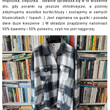
mięciutka, cieplutka... idealnie sprawdza się w te wiosenne
dni, gdy poranki są jeszcze chłodniejsze, a później
zdejmujemy wszelkie kurtki/bluzy i zostajemy w samych
bluzeczkach / topach :) Jest zapinana na guziki i posiada
dwie duże kieszenie :) W składzie znajdziemy natomiast
50% bawełny i 50% poliestru, czyli nie jest najgorzej.