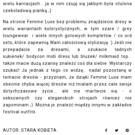
wielu karnacjach... ja w nim czuję się jakbym była otulona
czekoladową pianką ;)
Na stronie Femme Luxe bez problemu znajdziecie dresy w
wielu wariantach kolorystycznych, w tym szare /
grey
loungewear
i wiele innych gotowych kompletów /
co ord
sets
, które zapewnią Wam całościową stylizację :) Jeśli nie
przepadacie za dresami, a szukacie ładnych
sukienek/
bodycon midi dress
lub bluzek/
milkmaid top
...
także macie dużą szansę znaleźć coś dla siebie. Wystarczy
szukać! Ja jednak z tego co widzę... nadal pozostanę w
temacie dresów - przyznam, że dzięki Femme Luxe mam
obecnie chyba więcej dresów niż miałam przez całe swoje
dotychczasowe życie... ale nie martwcie się - o
seksownych czy eleganckich strojach również nie
zapominam ;) Można je znaleźć między innymi w zakładce
festival outfits
.
AUTOR:
STARA KOBIETA