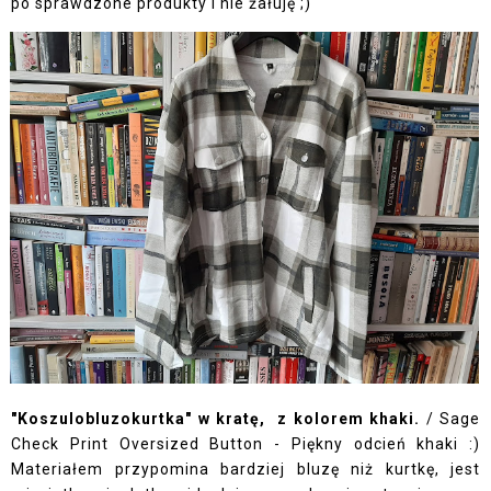
po sprawdzone produkty i nie żałuję ;)
"Koszulobluzokurtka" w kratę, z kolorem khaki.
/
Sage
Check Print Oversized Button
- Piękny odcień khaki :)
Materiałem przypomina bardziej bluzę niż kurtkę, jest