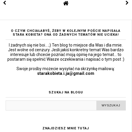
O CZYM CHCIAŁABYŚ, ŻEBY W KOLEJNYM POŚCIE NAPISAŁA
STARA KOBIETA? ONA OD ŻADNYCH TEMATÓW NIE UCIEKA!
I żadnych się nie boi... ;) Ten blog to miejsce dla Was i dla mnie.
Jest wolne od cenzury. Jeśli jakiś konkretny temat Was bardzo
interesuje lub chcecie poznać moją opinię na jego temat... to
postaram się spełnić Wasze oczekiwania i napisać o tym post :)
Swoje prośby możecie wysyłać na skrzynkę mailową:
starakobieta.i.ja@gmail.com
SZUKAJ NA BLOGU
ZNAJDZIESZ MNIE TUTAJ