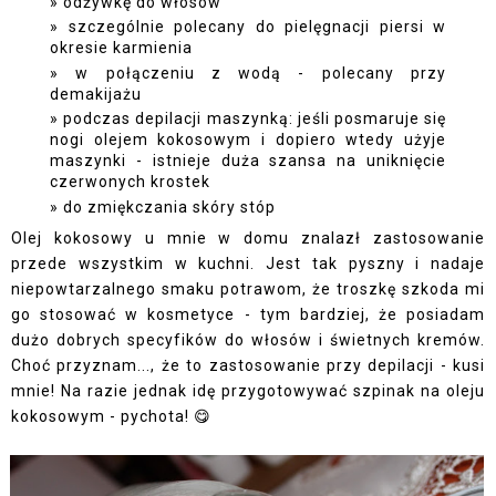
odżywkę do włosów
szczególnie polecany do pielęgnacji piersi w
okresie karmienia
w połączeniu z wodą - polecany przy
demakijażu
podczas depilacji maszynką: jeśli posmaruje się
nogi olejem kokosowym i dopiero wtedy użyje
maszynki - istnieje duża szansa na uniknięcie
czerwonych krostek
do zmiękczania skóry stóp
Olej kokosowy u mnie w domu znalazł zastosowanie
przede wszystkim w kuchni. Jest tak pyszny i nadaje
niepowtarzalnego smaku potrawom, że troszkę szkoda mi
go stosować w kosmetyce - tym bardziej, że posiadam
dużo dobrych specyfików do włosów i świetnych kremów.
Choć przyznam..., że to zastosowanie przy depilacji - kusi
mnie! Na razie jednak idę przygotowywać szpinak na oleju
kokosowym - pychota! 😋