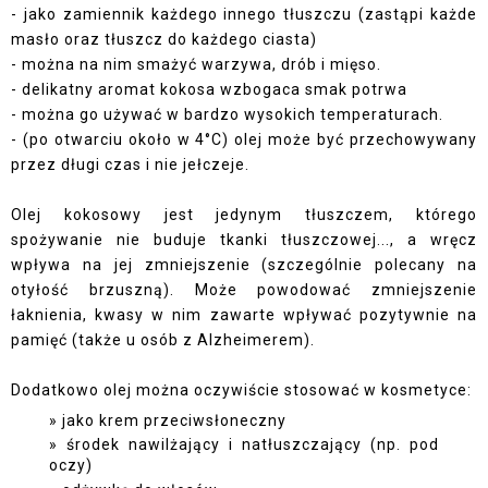
- jako zamiennik każdego innego tłuszczu (zastąpi każde
masło oraz tłuszcz do każdego ciasta)
- można na nim smażyć warzywa, drób i mięso.
- delikatny aromat kokosa wzbogaca smak potrwa
- można go używać w bardzo wysokich temperaturach.
- (po otwarciu około w 4°C) olej może być przechowywany
przez długi czas i nie jełczeje.
Olej kokosowy jest jedynym tłuszczem, którego
spożywanie nie buduje tkanki tłuszczowej..., a wręcz
wpływa na jej zmniejszenie (szczególnie polecany na
otyłość brzuszną). Może powodować zmniejszenie
łaknienia, kwasy w nim zawarte wpływać pozytywnie na
pamięć (także u osób z Alzheimerem).
Dodatkowo olej można oczywiście stosować w kosmetyce:
jako krem przeciwsłoneczny
środek nawilżający i natłuszczający (np. pod
oczy)