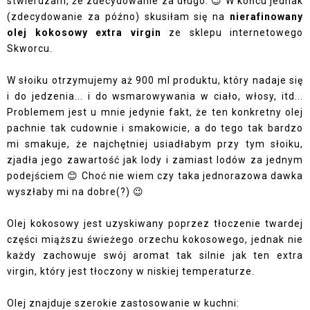
stwierdzam, że zdecydowanie za długo. 😉 W końcu jednak
(zdecydowanie za późno) skusiłam się na
nierafinowany
olej kokosowy extra virgin
ze sklepu internetowego
Skworcu
.
W słoiku otrzymujemy aż 900 ml produktu, który nadaje się
i do jedzenia... i do wsmarowywania w ciało, włosy, itd...
Problemem jest u mnie jedynie fakt, że ten konkretny olej
pachnie tak cudownie i smakowicie, a do tego tak bardzo
mi smakuje, że najchętniej usiadłabym przy tym słoiku,
zjadła jego zawartość jak lody i zamiast lodów za jednym
podejściem 😊 Choć nie wiem czy taka jednorazowa dawka
wyszłaby mi na dobre(?) 😉
Olej kokosowy jest uzyskiwany poprzez tłoczenie twardej
części miąższu świeżego orzechu kokosowego, jednak nie
każdy zachowuje swój aromat tak silnie jak ten extra
virgin, który jest tłoczony w niskiej temperaturze.
Olej znajduje szerokie zastosowanie w kuchni: