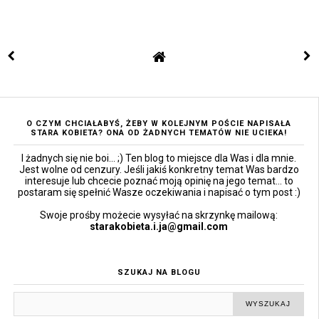
O CZYM CHCIAŁABYŚ, ŻEBY W KOLEJNYM POŚCIE NAPISAŁA
STARA KOBIETA? ONA OD ŻADNYCH TEMATÓW NIE UCIEKA!
I żadnych się nie boi... ;) Ten blog to miejsce dla Was i dla mnie.
Jest wolne od cenzury. Jeśli jakiś konkretny temat Was bardzo
interesuje lub chcecie poznać moją opinię na jego temat... to
postaram się spełnić Wasze oczekiwania i napisać o tym post :)
Swoje prośby możecie wysyłać na skrzynkę mailową:
starakobieta.i.ja@gmail.com
SZUKAJ NA BLOGU