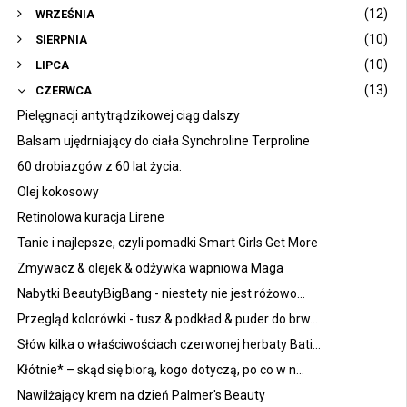
(12)
WRZEŚNIA
(10)
SIERPNIA
(10)
LIPCA
(13)
CZERWCA
Pielęgnacji antytrądzikowej ciąg dalszy
Balsam ujędrniający do ciała Synchroline Terproline
60 drobiazgów z 60 lat życia.
Olej kokosowy
Retinolowa kuracja Lirene
Tanie i najlepsze, czyli pomadki Smart Girls Get More
Zmywacz & olejek & odżywka wapniowa Maga
Nabytki BeautyBigBang - niestety nie jest różowo...
Przegląd kolorówki - tusz & podkład & puder do brw...
Słów kilka o właściwościach czerwonej herbaty Bati...
Kłótnie* – skąd się biorą, kogo dotyczą, po co w n...
Nawilżający krem na dzień Palmer's Beauty