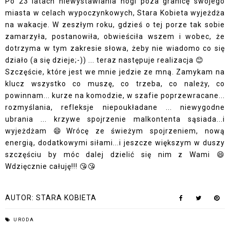
Po 23 latach niewystawiania nogi poza granicę swojego
miasta w celach wypoczynkowych, Stara Kobieta wyjeżdża
na wakacje. W zeszłym roku, gdzieś o tej porze tak sobie
zamarzyła, postanowiła, obwieściła wszem i wobec, że
dotrzyma w tym zakresie słowa, żeby nie wiadomo co się
działo (a się dzieje;-)) ... teraz następuje realizacja 😊
Szczęście, które jest we mnie jedzie ze mną. Zamykam na
klucz wszystko co muszę, co trzeba, co należy, co
powinnam... kurze na komodzie, w szafie poprzewracane...
rozmyślania, refleksje niepoukładane ... niewygodne
ubrania ... krzywe spojrzenie malkontenta sąsiada...i
wyjeżdżam 😄Wrócę ze świeżym spojrzeniem, nową
energią, dodatkowymi siłami...i jeszcze większym w duszy
szczęściu by móc dalej dzielić się nim z Wami 😄
Wdzięcznie całuję!!! 😘😘
AUTOR:
STARA KOBIETA
URODA