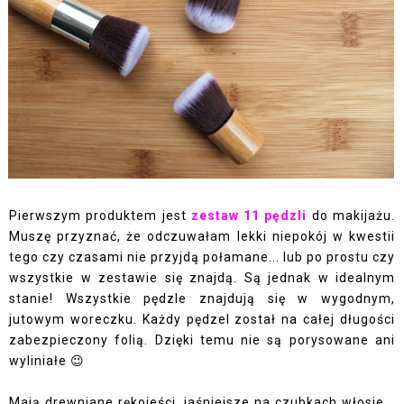
Pierwszym produktem jest
zestaw 11 pędzli
do makijażu.
Muszę przyznać, że odczuwałam lekki niepokój w kwestii
tego czy czasami nie przyjdą połamane... lub po prostu czy
wszystkie w zestawie się znajdą. Są jednak w idealnym
stanie! Wszystkie pędzle znajdują się w wygodnym,
jutowym woreczku. Każdy pędzel został na całej długości
zabezpieczony folią. Dzięki temu nie są porysowane ani
wyliniałe 😉
Mają drewniane rękojeści, jaśniejsze na czubkach włosie...