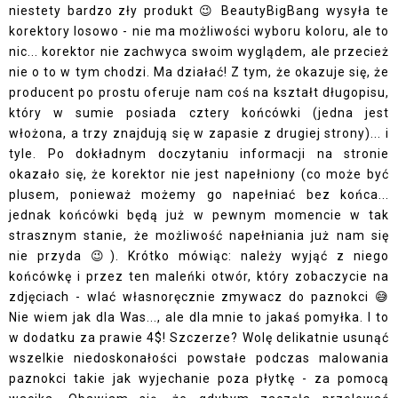
niestety bardzo zły produkt 😉 BeautyBigBang wysyła te
korektory losowo - nie ma możliwości wyboru koloru, ale to
nic... korektor nie zachwyca swoim wyglądem, ale przecież
nie o to w tym chodzi. Ma działać! Z tym, że okazuje się, że
producent po prostu oferuje nam coś na kształt długopisu,
który w sumie posiada cztery końcówki (jedna jest
włożona, a trzy znajdują się w zapasie z drugiej strony)... i
tyle. Po dokładnym doczytaniu informacji na stronie
okazało się, że korektor nie jest napełniony (co może być
plusem, ponieważ możemy go napełniać bez końca...
jednak końcówki będą już w pewnym momencie w tak
strasznym stanie, że możliwość napełniania już nam się
nie przyda 😉). Krótko mówiąc: należy wyjąć z niego
końcówkę i przez ten maleńki otwór, który zobaczycie na
zdjęciach - wlać własnoręcznie zmywacz do paznokci 😅
Nie wiem jak dla Was..., ale dla mnie to jakaś pomyłka. I to
w dodatku za prawie 4$! Szczerze? Wolę delikatnie usunąć
wszelkie niedoskonałości powstałe podczas malowania
paznokci takie jak wyjechanie poza płytkę - za pomocą