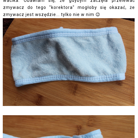
wacika. Obawiam się, że gdybym zaczęła przelewać
zmywacz do tego "korektora" mogłoby się okazać, że
zmywacz jest wszędzie... tylko nie w nim 😉