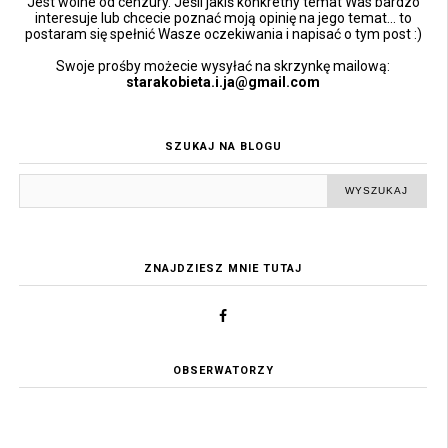
Jest wolne od cenzury. Jeśli jakiś konkretny temat Was bardzo
interesuje lub chcecie poznać moją opinię na jego temat... to
postaram się spełnić Wasze oczekiwania i napisać o tym post :)
Swoje prośby możecie wysyłać na skrzynkę mailową:
starakobieta.i.ja@gmail.com
SZUKAJ NA BLOGU
ZNAJDZIESZ MNIE TUTAJ
OBSERWATORZY