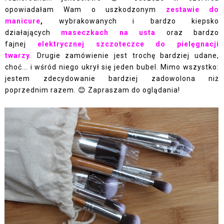
opowiadałam Wam o uszkodzonym
zestawie do
manicure
,
wybrakowanych i bardzo kiepsko
działających
maseczkach na usta
oraz bardzo
fajnej
elektrycznej szczoteczce do pielęgnacji
twarzy
.
Drugie zamówienie jest trochę bardziej udane,
choć... i wśród niego ukrył się jeden bubel. Mimo wszystko:
jestem zdecydowanie bardziej zadowolona niż
poprzednim razem. 😊 Zapraszam do oglądania!