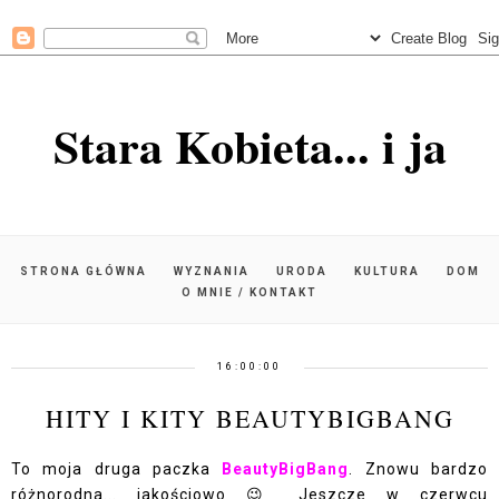
Stara Kobieta... i ja
STRONA GŁÓWNA
WYZNANIA
URODA
KULTURA
DOM
O MNIE / KONTAKT
16:00:00
HITY I KITY BEAUTYBIGBANG
To moja druga paczka
BeautyBigBang
. Znowu bardzo
różnorodna... jakościowo 😉 Jeszcze w czerwcu