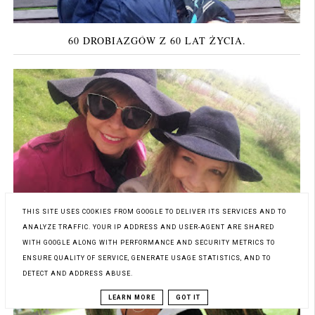
60 DROBIAZGÓW Z 60 LAT ŻYCIA.
ROCZNICE, DATY SPECJALNE...I PODZIĘKOWANIA
THIS SITE USES COOKIES FROM GOOGLE TO DELIVER ITS SERVICES AND TO
SPECJALNE...
ANALYZE TRAFFIC. YOUR IP ADDRESS AND USER-AGENT ARE SHARED
WITH GOOGLE ALONG WITH PERFORMANCE AND SECURITY METRICS TO
ENSURE QUALITY OF SERVICE, GENERATE USAGE STATISTICS, AND TO
DETECT AND ADDRESS ABUSE.
LEARN MORE
GOT IT