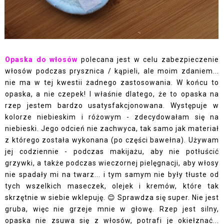
Opaska do włosów
polecana jest w celu zabezpieczenie
włosów podczas prysznica / kąpieli, ale moim zdaniem...
nie ma w tej kwestii żadnego zastosowania. W końcu to
opaska, a nie czepek! I właśnie dlatego, że to opaska na
rzep jestem bardzo usatysfakcjonowana. Występuje w
kolorze niebieskim i różowym - zdecydowałam się na
niebieski. Jego odcień nie zachwyca, tak samo jak materiał
z którego została wykonana (po części bawełna). Używam
jej codziennie - podczas makijażu, aby nie potłuścić
grzywki, a także podczas wieczornej pielęgnacji, aby włosy
nie spadały mi na twarz... i tym samym nie były tłuste od
tych wszelkich maseczek, olejek i kremów, które tak
skrzętnie w siebie wklepuję. 😊 Sprawdza się super. Nie jest
gruba, więc nie grzeje mnie w głowę. Rzep jest silny,
opaska nie zsuwa się z włosów, potrafi je okiełznać...