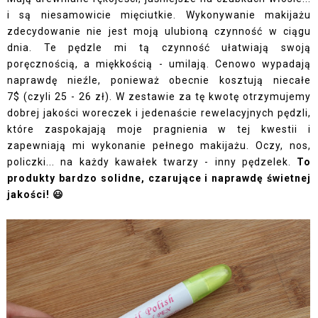
i są niesamowicie mięciutkie. Wykonywanie makijażu
zdecydowanie nie jest moją ulubioną czynność w ciągu
dnia. Te pędzle mi tą czynność ułatwiają swoją
poręcznością, a miękkością - umilają. Cenowo wypadają
naprawdę nieźle, ponieważ obecnie kosztują niecałe
7$
(czyli 25 - 26 zł). W zestawie za tę kwotę otrzymujemy
dobrej jakości woreczek i jedenaście rewelacyjnych pędzli,
które zaspokajają moje pragnienia w tej kwestii i
zapewniają mi wykonanie pełnego makijażu. Oczy, nos,
policzki... na każdy kawałek twarzy - inny pędzelek.
To
produkty bardzo solidne, czarujące i naprawdę świetnej
jakości! 😃