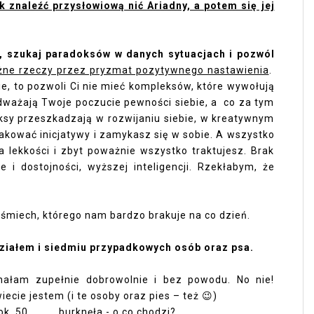
 znaleźć przysłowiową nić Ariadny, a potem się jej
e, szukaj paradoksów w danych sytuacjach i pozwól
óżne rzeczy przez pryzmat pozytywnego nastawienia
.
e, to pozwoli Ci nie mieć kompleksów, które wywołują
dważają Twoje poczucie pewności siebie, a co za tym
sy przeszkadzają w rozwijaniu siebie, w kreatywnym
rakować inicjatywy i zamykasz się w sobie. A wszystko
a lekkości i zbyt poważnie wszystko traktujesz. Brak
i dostojności, wyższej inteligencji. Rzekłabym, że
uśmiech, którego nam bardzo brakuje na co dzień.
iałem i siedmiu przypadkowych osób oraz psa.
hałam zupełnie dobrowolnie i bez powodu. No nie!
iecie jestem (i te osoby oraz pies – też 😉)
. 50 ..........burknęła - o co chodzi?