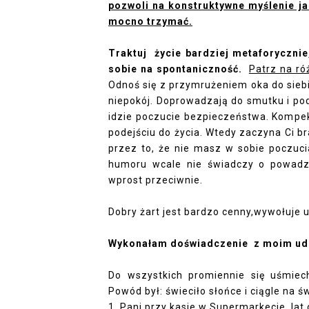
pozwoli na konstruktywne myślenie jak
mocno trzymać.
Traktuj życie bardziej metaforyczni
sobie na spontaniczność.
Patrz na r
Odnoś się z przymrużeniem oka do siebi
niepokój. Doprowadzają do smutku i po
idzie poczucie bezpieczeństwa. Kompek
podejściu do życia. Wtedy zaczyna Ci b
przez to, że nie masz w sobie poczuci
humoru wcale nie świadczy o powadze 
wprost przeciwnie.
Dobry żart jest bardzo cenny,wywołuje 
Wykonałam doświadczenie z moim udz
Do wszystkich promiennie się uśmiec
Powód był: świeciło słońce i ciągle na św
1. Pani przy kasie w Supermarkecie, lat ok