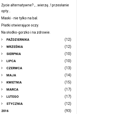
Życie alternatywne? ,...wierzę...! przesłanie
opty...
Maski - nie tylko na bal.
Płatki otwierające oczy.
Na słodko-gorzko i na zdrowie.
(12)
PAŹDZIERNIKA
(12)
WRZEŚNIA
(10)
SIERPNIA
(10)
LIPCA
(13)
CZERWCA
(14)
MAJA
(15)
KWIETNIA
(17)
MARCA
(17)
LUTEGO
(12)
STYCZNIA
(93)
2016