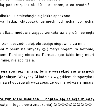
zką pod ręką, lat ok. 40 .....słucham, o co chodzi? -
alistka... uśmiechnęła się lekko speszona
wa latka, chłopczyk...uśmiech od ucha do ucha,
siątka... niedowierzająco zerkała aż się uśmiechnęła
ojrzał i poszedł dalej, obracając niepewnie za mną
pani z psem na smyczy 😉) zarył nogami w betonie,
em. Pani się nieco na Parnasa (bo takie imię miał)
mnie, nie spojrzała.
lega również na tym, by nie wyrzekać się własnych
cjonalnym
. Wszyscy Ci ludzie z wyjątkiem chłopczyka i
o, nawet odczuwali wyższość, że go nie odwzajemniają.
za tym idzie uśmiech - poprawiają relacje między
całym tego słowa znaczeniu) 😀😀😀😀😀😀😀😀😀😀