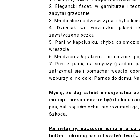
2. Elegancki facet, w garniturze i tec
zapytał grzecznie
3. Młoda śliczna dziewczyna, chyba lice
4. Dzieciak we wózeczku, jakieś d
zawstydzone oczka
5. Pani w kapelusiku, chyba osiemdzie
wreszcie
6. Młodzian z 6-pakiem ... ironicznie sp
7. Pies z panią na smyczy (pardon: 
zatrzymał się i pomachał wesoło ogon
wzburzyła: no dalej Parnas do domu. Na 
Myślę, że dojrzałość emocjonalna po
emocji i niekoniecznie być do bólu ra
psa, bali się uśmiechu, nie rozumieli g
Szkoda.
Pamiętajmy: poczucie humoru, a co 
ludźmi i chronią nas od szaleństwa
(w 