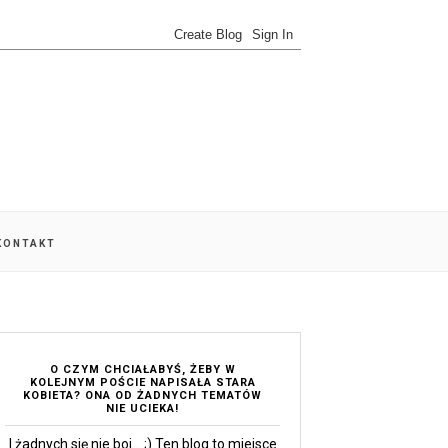
 KONTAKT
O CZYM CHCIAŁABYŚ, ŻEBY W
KOLEJNYM POŚCIE NAPISAŁA STARA
KOBIETA? ONA OD ŻADNYCH TEMATÓW
NIE UCIEKA!
I żadnych się nie boi... ;) Ten blog to miejsce