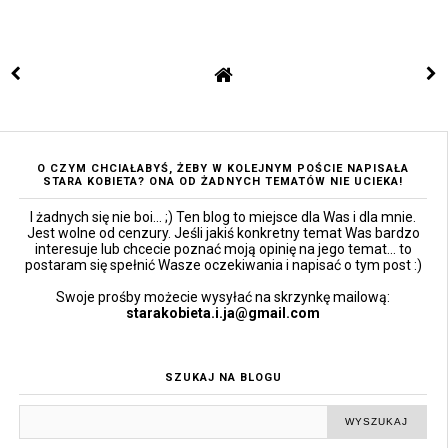
O CZYM CHCIAŁABYŚ, ŻEBY W KOLEJNYM POŚCIE NAPISAŁA
STARA KOBIETA? ONA OD ŻADNYCH TEMATÓW NIE UCIEKA!
I żadnych się nie boi... ;) Ten blog to miejsce dla Was i dla mnie.
Jest wolne od cenzury. Jeśli jakiś konkretny temat Was bardzo
interesuje lub chcecie poznać moją opinię na jego temat... to
postaram się spełnić Wasze oczekiwania i napisać o tym post :)
Swoje prośby możecie wysyłać na skrzynkę mailową:
starakobieta.i.ja@gmail.com
SZUKAJ NA BLOGU