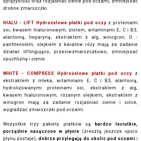
sprężystość oraz rozjaśniać cienie pod oczami, zmniejszać
drobne zmarszczki.
HIALU - LIFT Hydrożelowe płatki pod oczy
z proteinami
soi, kwasem hialuronowym, złotem, witaminami E, C i B3,
alantoiną, heparyną, ekstraktem z alg, winogron, D -
panthenolem, olejkiem z kwiatów róży mają za zadanie
działać liftingująco, przeciwzmarszczkowo, zmniejszać
opuchliznę i cienie.
WHITE - COMPRESS Hydrożelowe płatki pod oczy
z
ekstraktem z mleka, witaminami E, C i B3, alantoiną,
hydrolizowanymi proteinami soi, ekstraktem z alg,
kwasem hialuronowym, różanym olejkiem, ekstraktem z
winogron mają za zadanie rozjaśniać cienie i sińce,
wygładzać zmarszczki pod oczami.
Wszystkie trzy pakiety płatków są
bardzo leciutkie,
porządnie nasączone w płynie
(zresztą jeszcze sporo
płynu zostaje),
dobrze przylegają do okolic pod oczami
i