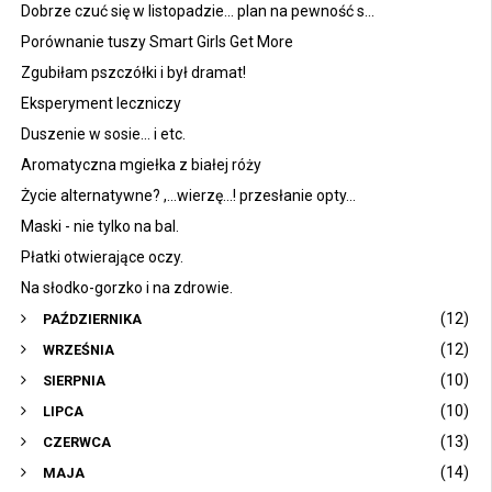
Dobrze czuć się w listopadzie... plan na pewność s...
Porównanie tuszy Smart Girls Get More
Zgubiłam pszczółki i był dramat!
Eksperyment leczniczy
Duszenie w sosie... i etc.
Aromatyczna mgiełka z białej róży
Życie alternatywne? ,...wierzę...! przesłanie opty...
Maski - nie tylko na bal.
Płatki otwierające oczy.
Na słodko-gorzko i na zdrowie.
(12)
PAŹDZIERNIKA
(12)
WRZEŚNIA
(10)
SIERPNIA
(10)
LIPCA
(13)
CZERWCA
(14)
MAJA