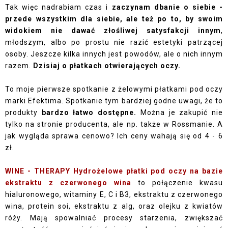
Tak więc nadrabiam czas i
zaczynam dbanie o siebie -
przede wszystkim dla siebie, ale też po to, by swoim
widokiem nie dawać złośliwej satysfakcji innym
,
młodszym, albo po prostu nie razić estetyki patrzącej
osoby. Jeszcze kilka innych jest powodów, ale o nich innym
razem.
Dzisiaj o płatkach otwierających oczy.
To moje pierwsze spotkanie z żelowymi płatkami pod oczy
marki Efektima. Spotkanie tym bardziej godne uwagi, że to
produkty
bardzo łatwo dostępne.
Można je zakupić nie
tylko na stronie producenta, ale np. także w Rossmanie. A
jak wygląda sprawa cenowo? Ich ceny wahają się od 4 - 6
zł.
WINE - THERAPY Hydrożelowe płatki pod oczy na bazie
ekstraktu z czerwonego wina
to połączenie kwasu
hialuronowego, witaminy E, C i B3, ekstraktu z czerwonego
wina, protein soi, ekstraktu z alg, oraz olejku z kwiatów
róży. Mają spowalniać procesy starzenia, zwiększać