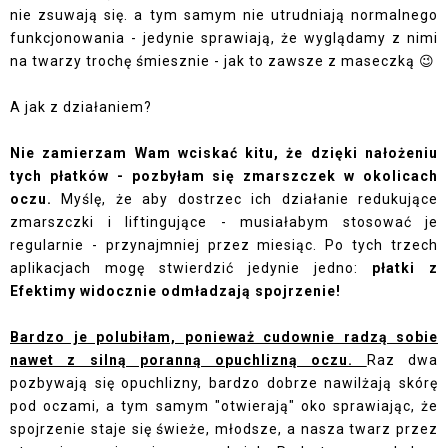
nie zsuwają się. a tym samym nie utrudniają normalnego
funkcjonowania - jedynie sprawiają, że wyglądamy z nimi
na twarzy trochę śmiesznie - jak to zawsze z maseczką 😉
A jak z działaniem?
Nie zamierzam Wam wciskać kitu, że dzięki nałożeniu
tych płatków - pozbyłam się zmarszczek w okolicach
oczu.
Myślę, że aby dostrzec ich działanie redukujące
zmarszczki i liftingujące - musiałabym stosować je
regularnie - przynajmniej przez miesiąc. Po tych trzech
aplikacjach mogę stwierdzić jedynie jedno:
płatki z
Efektimy widocznie odmładzają spojrzenie!
Bardzo je polubiłam, ponieważ cudownie radzą sobie
nawet z silną poranną opuchlizną oczu.
Raz dwa
pozbywają się opuchlizny, bardzo dobrze nawilżają skórę
pod oczami, a tym samym "otwierają" oko sprawiając, że
spojrzenie staje się świeże, młodsze, a nasza twarz przez