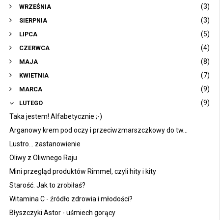
(3)
WRZEŚNIA
(3)
SIERPNIA
(5)
LIPCA
(4)
CZERWCA
(8)
MAJA
(7)
KWIETNIA
(9)
MARCA
(9)
LUTEGO
Taka jestem! Alfabetycznie ;-)
Arganowy krem pod oczy i przeciwzmarszczkowy do tw...
Lustro... zastanowienie
Oliwy z Oliwnego Raju
Mini przegląd produktów Rimmel, czyli hity i kity
Starość. Jak to zrobiłaś?
Witamina C - źródło zdrowia i młodości?
Błyszczyki Astor - uśmiech gorący