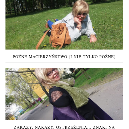
PÓŹNE MACIERZYŃSTWO (I NIE TYLKO PÓŹNE)
ZAKAZY, NAKAZY, OSTRZEŻENIA... ZNAKI NA