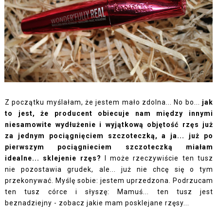
Z początku myślałam, że jestem mało zdolna... No bo...
jak
to jest, że producent obiecuje nam między innymi
niesamowite wydłużenie i wyjątkową objętość rzęs już
za jednym pociągnięciem szczoteczką, a ja... już po
pierwszym pociągnieciem szczoteczką miałam
idealne... sklejenie rzęs?
I może rzeczywiście ten tusz
nie pozostawia grudek, ale... już nie chcę się o tym
przekonywać. Myślę sobie: jestem uprzedzona. Podrzucam
ten tusz córce i słyszę: Mamuś... ten tusz jest
beznadziejny - zobacz jakie mam posklejane rzęsy...