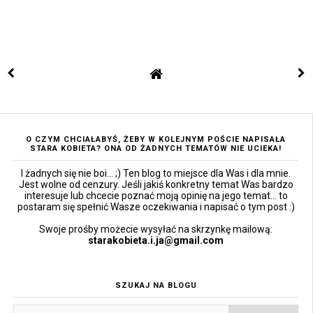
O CZYM CHCIAŁABYŚ, ŻEBY W KOLEJNYM POŚCIE NAPISAŁA
STARA KOBIETA? ONA OD ŻADNYCH TEMATÓW NIE UCIEKA!
I żadnych się nie boi... ;) Ten blog to miejsce dla Was i dla mnie.
Jest wolne od cenzury. Jeśli jakiś konkretny temat Was bardzo
interesuje lub chcecie poznać moją opinię na jego temat... to
postaram się spełnić Wasze oczekiwania i napisać o tym post :)
Swoje prośby możecie wysyłać na skrzynkę mailową:
starakobieta.i.ja@gmail.com
SZUKAJ NA BLOGU