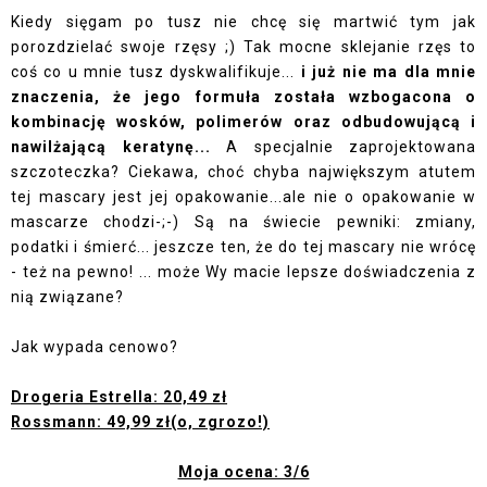
Kiedy sięgam po tusz nie chcę się martwić tym jak
porozdzielać swoje rzęsy ;) Tak mocne sklejanie rzęs to
coś co u mnie tusz dyskwalifikuje...
i już nie ma dla mnie
znaczenia, że jego formuła została wzbogacona o
kombinację wosków, polimerów oraz odbudowującą i
nawilżającą keratynę...
A specjalnie zaprojektowana
szczoteczka? Ciekawa, choć chyba największym atutem
tej mascary jest jej opakowanie...ale nie o opakowanie w
mascarze chodzi-;-) Są na świecie pewniki: zmiany,
podatki i śmierć... jeszcze ten, że do tej mascary nie wrócę
- też na pewno! ... może Wy macie lepsze doświadczenia z
nią związane?
Jak wypada cenowo?
Drogeria Estrella:
20,49 zł
Rossmann: 49,99 zł(o, zgrozo!)
Moja ocena: 3/6