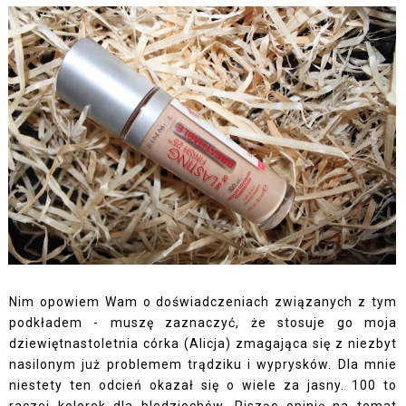
Nim opowiem Wam o doświadczeniach związanych z tym
podkładem - muszę zaznaczyć, że stosuje go moja
dziewiętnastoletnia córka (Alicja) zmagająca się z niezbyt
nasilonym już problemem trądziku i wyprysków. Dla mnie
niestety ten odcień okazał się o wiele za jasny. 100 to
raczej kolorek dla bledziochów. Pisząc opinię na temat