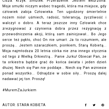
Cisza. Krzyk. Smutek. Przerażenie. Jestem wkurzona.
Moje smutki niczym wobec tragedii, która ma miejsce, gdy
człowiek zabija Człowieka. Ten ugodzony śmiertelnie
nożem niósł uśmiech, radość, tolerancję, życzliwość i
walczył o dobro. A teraz jeszcze inny Człowiek chce
zrezygnować z czynienia dobra przez rezygnację z
przewodniczenia akcji, którą sam zainicjował... Bo Jego
serce też pękło, choć On nie umarł. Ja to rozumiem, ale
proszę... Jestem szaraczkiem, pionkiem, Starą Kobietą...
Moja najmłodsza 20 letnia córka nie zna innego stycznia
od tego z Wielką Orkiestrą... Panie Jurku! Obiecał Pan, że
ta orkiestra będzie grać do końca świata i jeden dzień
dłużej. Niech się Pan nie poddaje... Niech się Pan wzniesie
ponad wszystko... Odnajdzie w sobie siły... Proszę dalej
nadawać jej ton. Proszę!
#MuremZaJurkiem
AUTOR:
STARA KOBIETA