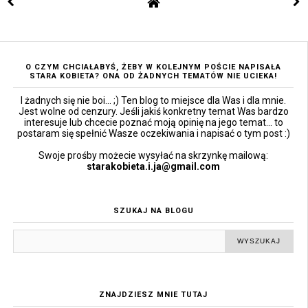
O CZYM CHCIAŁABYŚ, ŻEBY W KOLEJNYM POŚCIE NAPISAŁA
STARA KOBIETA? ONA OD ŻADNYCH TEMATÓW NIE UCIEKA!
I żadnych się nie boi... ;) Ten blog to miejsce dla Was i dla mnie.
Jest wolne od cenzury. Jeśli jakiś konkretny temat Was bardzo
interesuje lub chcecie poznać moją opinię na jego temat... to
postaram się spełnić Wasze oczekiwania i napisać o tym post :)
Swoje prośby możecie wysyłać na skrzynkę mailową:
starakobieta.i.ja@gmail.com
SZUKAJ NA BLOGU
ZNAJDZIESZ MNIE TUTAJ