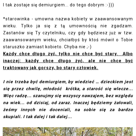
I tak zostaje się demiurgiem... do tego dobrym :-)))
*starowinka - umowna nazwa kobiety w zaawansowanym
wieku. Tylko ja się z tą umownością nie zgadzam.
Zastanów się Ty czytelniku, czy gdy będziesz już w tzw.
zaawansowanym wieku, chciałbyś by ktoś mówił o Tobie
staruszko zamiast kobieto. Chyba nie ;-)
Każdy chce długo żyć, tylko nie chce być stary. Albo
inaczej: każdy chce długo żyć, ale nie chce być
traktowany jak gorszy, bo stary człowiek.
I nie trzeba być demiurgiem, by wiedzieć … dzieckiem jest
się przez chwilę, młodość krótka, a starość się wlecze...
Więc radzę... szanujmy się wszyscy nawzajem, bez względu
na wiek... od dzisiaj, od zaraz. Inaczej będziemy żałowali,
żeśmy innych nie doceniali, na sobie się za bardzo
skupiali. I tak dalej i tak dalej...