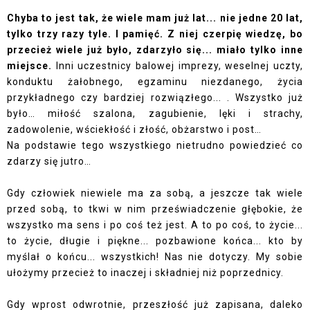
Chyba to jest tak, że wiele mam już lat... nie jedne 20 lat,
tylko trzy razy tyle. I pamięć. Z niej czerpię wiedzę, bo
przecież wiele już było, zdarzyło się... miało tylko inne
miejsce.
Inni uczestnicy balowej imprezy, weselnej uczty,
konduktu żałobnego, egzaminu niezdanego, życia
przykładnego czy bardziej rozwiązłego... . Wszystko już
było… miłość szalona, zagubienie, lęki i strachy,
zadowolenie, wściekłość i złość, obżarstwo i post…
Na podstawie tego wszystkiego nietrudno powiedzieć co
zdarzy się jutro…
Gdy człowiek niewiele ma za sobą, a jeszcze tak wiele
przed sobą, to tkwi w nim przeświadczenie głębokie, że
wszystko ma sens i po coś też jest. A to po coś, to życie...
to życie, długie i piękne... pozbawione końca... kto by
myślał o końcu... wszystkich! Nas nie dotyczy. My sobie
ułożymy przecież to inaczej i składniej niż poprzednicy.
Gdy wprost odwrotnie, przeszłość już zapisana, daleko