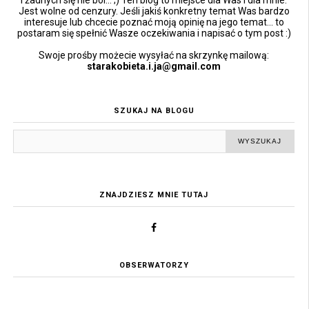
I żadnych się nie boi... ;) Ten blog to miejsce dla Was i dla mnie.
Jest wolne od cenzury. Jeśli jakiś konkretny temat Was bardzo
interesuje lub chcecie poznać moją opinię na jego temat... to
postaram się spełnić Wasze oczekiwania i napisać o tym post :)
Swoje prośby możecie wysyłać na skrzynkę mailową:
starakobieta.i.ja@gmail.com
SZUKAJ NA BLOGU
ZNAJDZIESZ MNIE TUTAJ
OBSERWATORZY