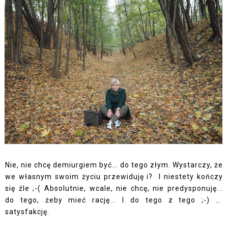
Nie, nie chcę demiurgiem być... do tego złym. Wystarczy, że
we własnym swoim życiu przewiduję i? I niestety kończy
się źle ;-( Absolutnie, wcale, nie chcę, nie predysponuję...
do tego, żeby mieć rację... I do tego z tego ;-) …
satysfakcję.