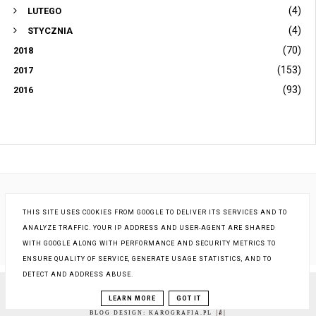
(4)
LUTEGO
(4)
STYCZNIA
(70)
2018
(153)
2017
(93)
2016
THIS SITE USES COOKIES FROM GOOGLE TO DELIVER ITS SERVICES AND TO
ANALYZE TRAFFIC. YOUR IP ADDRESS AND USER-AGENT ARE SHARED
WITH GOOGLE ALONG WITH PERFORMANCE AND SECURITY METRICS TO
ENSURE QUALITY OF SERVICE, GENERATE USAGE STATISTICS, AND TO
DETECT AND ADDRESS ABUSE.
COPYRIGHT ©
STARA KOBIETA... I JA
, BLOGGER
LEARN MORE
GOT IT
BLOG DESIGN:
KAROGRAFIA.PL