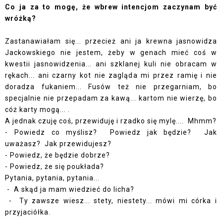
Co ja za to mogę, że wbrew intencjom zaczynam być
wróżką?
Zastanawiałam się... przecież ani ja krewna jasnowidza
Jackowskiego nie jestem, żeby w genach mieć coś w
kwestii jasnowidzenia... ani szklanej kuli nie obracam w
rękach... ani czarny kot nie zagląda mi przez ramię i nie
doradza fukaniem... Fusów też nie przegarniam, bo
specjalnie nie przepadam za kawą... kartom nie wierzę, bo
cóż karty mogą... .
A jednak czuję coś, przewiduję i rzadko się mylę.... Mhmm?
- Powiedz co myślisz? Powiedz jak będzie? Jak
uważasz? Jak przewidujesz?
- Powiedz, że będzie dobrze?
- Powiedz, że się poukłada?
Pytania, pytania, pytania...
- A skąd ja mam wiedzieć do licha?
- Ty zawsze wiesz... stety, niestety... mówi mi córka i
przyjaciółka.