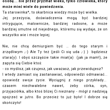
osobę... nie przez pryzmat wieku, tylko człowieka, który
może mieć wiele do powiedzenia.
Ta starowinka*, to skarbnica wiedzy może być wielka.
Jej przeżycia, doświadczenia mogą być bardziej
intrygujące, malownicze, bardziej radosne, a może
bardziej smutne od niejednego, któremu się wydaje, że on
wszystko wie i może lepiej.
Nie, nie chcę demiurgiem być … do tego starym i
zrzędliwym ;-) Ale Ty też (jeśli Ci się uda ;-) ) będziesz
stara(y). I obyś szczęście takie miał(a) (jak ja mam!), że
zapyta się Ciebie ktoś:
- co myślisz, jak czujesz, jak uważasz, jak przewidujesz?
I wtedy zamiast się zastanawiać, odpowiedzi odmawiać...
opowiedz swoje życie. Wyciągnij z niego przykłady...
czasem niechwalebne nawet, żeby córka, syn,
przyjaciółka, albo ktoś bliżej Ci nieznany - mógł z nadzieją
spojrzeć w jutro. Bo przecież to już było! I dobrze się
skończyło!