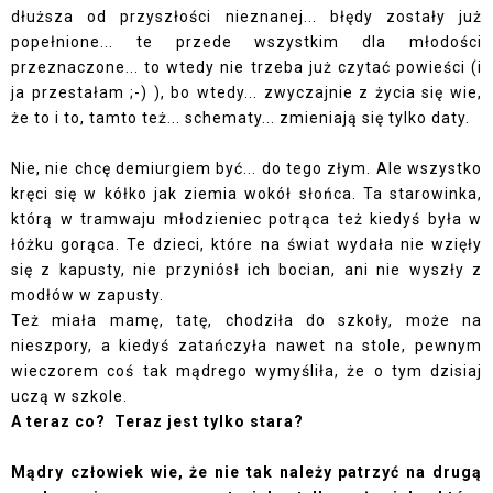
dłuższa od przyszłości nieznanej... błędy zostały już
popełnione... te przede wszystkim dla młodości
przeznaczone... to wtedy nie trzeba już czytać powieści (i
ja przestałam ;-) ), bo wtedy... zwyczajnie z życia się wie,
że to i to, tamto też... schematy... zmieniają się tylko daty.
Nie, nie chcę demiurgiem być... do tego złym. Ale wszystko
kręci się w kółko jak ziemia wokół słońca. Ta starowinka,
którą w tramwaju młodzieniec potrąca też kiedyś była w
łóżku gorąca. Te dzieci, które na świat wydała nie wzięły
się z kapusty, nie przyniósł ich bocian, ani nie wyszły z
modłów w zapusty.
Też miała mamę, tatę, chodziła do szkoły, może na
nieszpory, a kiedyś zatańczyła nawet na stole, pewnym
wieczorem coś tak mądrego wymyśliła, że o tym dzisiaj
uczą w szkole.
A teraz co? Teraz jest tylko stara?
Mądry człowiek wie, że nie tak należy patrzyć na drugą