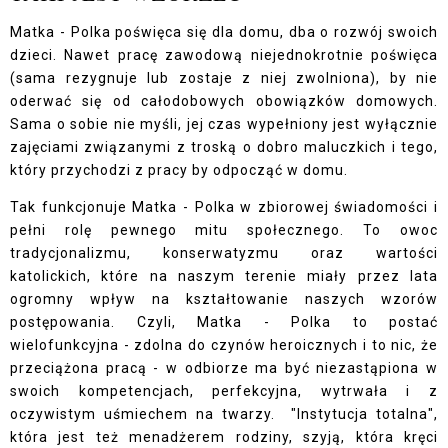
Matka - Polka poświęca się dla domu, dba o rozwój swoich
dzieci. Nawet pracę zawodową niejednokrotnie poświęca
(sama rezygnuje lub zostaje z niej zwolniona), by nie
oderwać się od całodobowych obowiązków domowych.
Sama o sobie nie myśli, jej czas wypełniony jest wyłącznie
zajęciami związanymi z troską o dobro maluczkich i tego,
który przychodzi z pracy by odpocząć w domu.
Tak funkcjonuje Matka - Polka w zbiorowej świadomości i
pełni rolę pewnego mitu społecznego. To owoc
tradycjonalizmu, konserwatyzmu oraz wartości
katolickich, które na naszym terenie miały przez lata
ogromny wpływ na kształtowanie naszych wzorów
postępowania. Czyli, Matka - Polka to postać
wielofunkcyjna - zdolna do czynów heroicznych i to nic, że
przeciążona pracą - w odbiorze ma być niezastąpiona w
swoich kompetencjach, perfekcyjna, wytrwała i z
oczywistym uśmiechem na twarzy. "Instytucja totalna",
która jest też menadżerem rodziny, szyją, która kręci