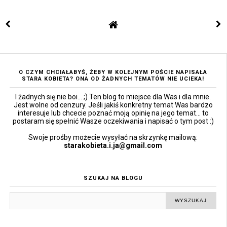
O CZYM CHCIAŁABYŚ, ŻEBY W KOLEJNYM POŚCIE NAPISAŁA
STARA KOBIETA? ONA OD ŻADNYCH TEMATÓW NIE UCIEKA!
I żadnych się nie boi... ;) Ten blog to miejsce dla Was i dla mnie.
Jest wolne od cenzury. Jeśli jakiś konkretny temat Was bardzo
interesuje lub chcecie poznać moją opinię na jego temat... to
postaram się spełnić Wasze oczekiwania i napisać o tym post :)
Swoje prośby możecie wysyłać na skrzynkę mailową:
starakobieta.i.ja@gmail.com
SZUKAJ NA BLOGU