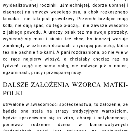
wyidealizowanej rodzinki, uśmiechniętej, dobrze ubranej i
ciągnącej na smyczy wesołego psa, a obok rozkosznego
kociaka... nie taki jest prawdziwy. Przemiłe brzdące mają
kolki, nie dają spać, do tego płaczą... nie zawsze wiadomo
z jakiego powodu. A uroczy psiak też ma swoje potrzeby,
wybiegać się musi i siusiu też chce, bo inaczej wariuje
zamknięty w czterech ścianach z ryczącą pociechą, która
też nie pachnie fiołkami. A pani rozdrażniona, bo nie wie w
co ręce najpierw włożyć, a chciałaby chociaż raz na
tydzień zająć się sama sobą, nie mówiąc już o nauce,
egzaminach, pracy i przespanej nocy.
DALSZE ZAŁOŻENIA WZORCA MATKI-
POLKI
utrwalone w świadomości społeczeństwa, to założenie, że
będzie ona stała na straży tradycyjnym wartościom,
będzie sprzeciwiała się in vitro, aborcji i antykoncepcji,
ponieważ rodzenie dzieci w konserwatywnych