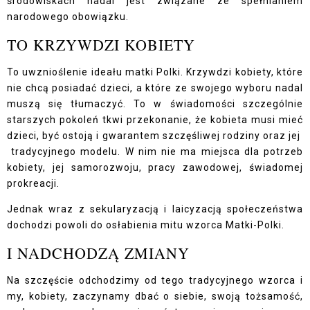
środowiskach nadal jest związane ze spełnianiem
narodowego obowiązku.
TO KRZYWDZI KOBIETY
To uwznioślenie ideału matki Polki. Krzywdzi kobiety, które
nie chcą posiadać dzieci, a które ze swojego wyboru nadal
muszą się tłumaczyć. To w świadomości szczególnie
starszych pokoleń tkwi przekonanie, że kobieta musi mieć
dzieci, być ostoją i gwarantem szczęśliwej rodziny oraz jej
tradycyjnego modelu. W nim nie ma miejsca dla potrzeb
kobiety, jej samorozwoju, pracy zawodowej, świadomej
prokreacji.
Jednak wraz z sekularyzacją i laicyzacją społeczeństwa
dochodzi powoli do osłabienia mitu wzorca Matki-Polki.
I NADCHODZĄ ZMIANY
Na szczęście odchodzimy od tego tradycyjnego wzorca i
my, kobiety, zaczynamy dbać o siebie, swoją tożsamość,