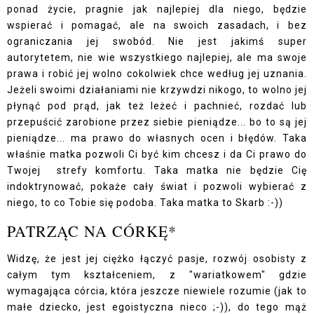
ponad życie, pragnie jak najlepiej dla niego, będzie
wspierać i pomagać, ale na swoich zasadach, i bez
ograniczania jej swobód. Nie jest jakimś super
autorytetem, nie wie wszystkiego najlepiej, ale ma swoje
prawa i robić jej wolno cokolwiek chce według jej uznania.
Jeżeli swoimi działaniami nie krzywdzi nikogo, to wolno jej
płynąć pod prąd, jak też leżeć i pachnieć, rozdać lub
przepuścić zarobione przez siebie pieniądze... bo to są jej
pieniądze... ma prawo do własnych ocen i błędów. Taka
właśnie matka pozwoli Ci być kim chcesz i da Ci prawo do
Twojej strefy komfortu. Taka matka nie będzie Cię
indoktrynować, pokaże cały świat i pozwoli wybierać z
niego, to co Tobie się podoba. Taka matka to Skarb :-))
PATRZĄC NA CÓRKĘ*
Widzę, że jest jej ciężko łączyć pasje, rozwój osobisty z
całym tym kształceniem, z "wariatkowem" gdzie
wymagająca córcia, która jeszcze niewiele rozumie (jak to
małe dziecko, jest egoistyczna nieco ;-)), do tego mąż