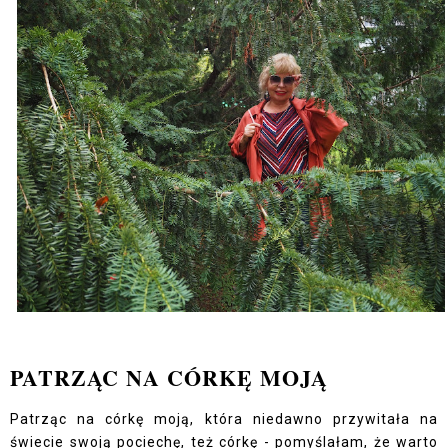
PATRZĄC NA CÓRKĘ MOJĄ
Patrząc na córkę moją, która niedawno przywitała na
świecie swoją pociechę, też córkę - pomyślałam, że warto