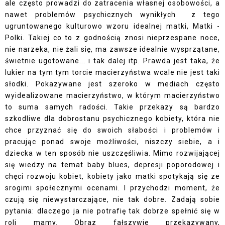
ale często prowadzi do zatracenia własnej osobowości, a
nawet problemów psychicznych wynikłych z tego
ugruntowanego kulturowo wzoru idealnej matki, Matki -
Polki. Takiej co to z godnością znosi nieprzespane noce,
nie narzeka, nie żali się, ma zawsze idealnie wysprzątane,
świetnie ugotowane... i tak dalej itp. Prawda jest taka, że
lukier na tym tym torcie macierzyństwa wcale nie jest taki
słodki. Pokazywane jest szeroko w mediach często
wyidealizowane macierzyństwo, w którym macierzyństwo
to suma samych radości. Takie przekazy są bardzo
szkodliwe dla dobrostanu psychicznego kobiety, która nie
chce przyznać się do swoich słabości i problemów i
pracując ponad swoje możliwości, niszczy siebie, a i
dziecka w ten sposób nie uszczęśliwia. Mimo rozwijającej
się wiedzy na temat baby blues, depresji poporodowej i
chęci rozwoju kobiet, kobiety jako matki spotykają się ze
srogimi społecznymi ocenami. I przychodzi moment, że
czują się niewystarczające, nie tak dobre. Zadają sobie
pytania: dlaczego ja nie potrafię tak dobrze spełnić się w
roli mamy. Obraz fałszywie przekazywany,