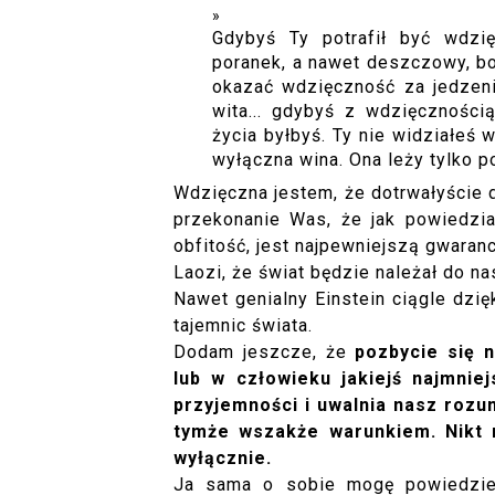
Gdybyś Ty potrafił być wdzi
poranek, a nawet deszczowy, bo 
okazać wdzięczność za jedzenie
wita... gdybyś z wdzięcznością
życia byłbyś. Ty nie widziałeś 
wyłączna wina. Ona leży tylko po
Wdzięczna jestem, że dotrwałyście
przekonanie Was, że jak powiedzia
obfitość, jest najpewniejszą gwarancj
Laozi, że świat będzie należał do na
Nawet genialny Einstein ciągle dzięk
tajemnic świata.
Dodam jeszcze, że
pozbycie się n
lub w człowieku jakiejś najmniej
przyjemności i uwalnia nasz roz
tymże wszakże warunkiem. Nikt n
wyłącznie.
Ja sama o sobie mogę powiedzieć