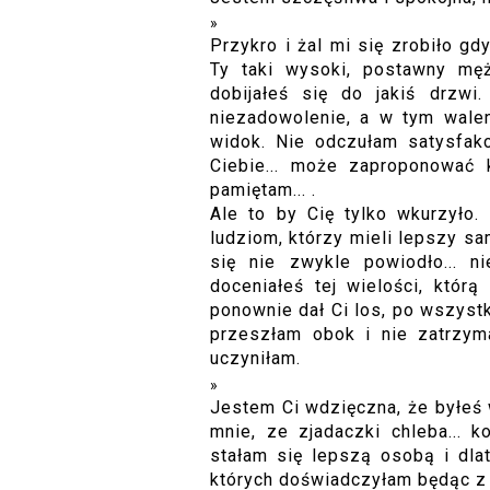
Przykro i żal mi się zrobiło g
Ty taki wysoki, postawny męż
dobijałeś się do jakiś drzwi
niezadowolenie, a w tym waleni
widok. Nie odczułam satysfakcj
Ciebie... może zaproponować 
pamiętam... .
Ale to by Cię tylko wkurzyło.
ludziom, którzy mieli lepszy sa
się nie zwykle powiodło... n
doceniałeś tej wielości, któr
ponownie dał Ci los, po wszyst
przeszłam obok i nie zatrzym
uczyniłam.
Jestem Ci wdzięczna, że byłeś 
mnie, ze zjadaczki chleba... k
stałam się lepszą osobą i dlat
których doświadczyłam będąc z