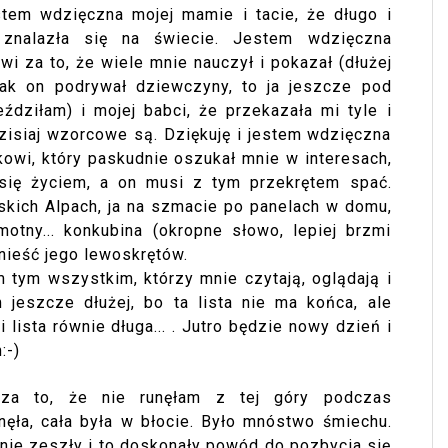
tem wdzięczna mojej mamie i tacie, że długo i
 znalazła się na świecie. Jestem wdzięczna
za to, że wiele mnie nauczył i pokazał (dłużej
jak on podrywał dziewczyny, to ja jeszcze pod
dziłam) i mojej babci, że przekazała mi tyle i
dzisiaj wzorcowe są. Dziękuję i jestem wdzięczna
kowi, który paskudnie oszukał mnie w interesach,
 się życiem, a on musi z tym przekrętem spać.
skich Alpach, ja na szmacie po panelach w domu,
otny... konkubina (okropne słowo, lepiej brzmi
znieść jego lewoskrętów.
m tym wszystkim, którzy mnie czytają, oglądają i
 jeszcze dłużej, bo ta lista nie ma końca, ale
 i lista równie długa... . Jutro będzie nowy dzień i
:-)
 za to, że nie runęłam z tej góry podczas
unęła, cała była w błocie. Było mnóstwo śmiechu.
 nie zeszły i to doskonały powód do pozbycia się