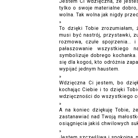
Jestem Ci wdzięczna, że jeste
tylko o swoje materialne dobro
wolna. Tak wolna jak nigdy prze
To dzięki Tobie zrozumiałam, ż
musi być nastrój, przystawki, 
rozmowa, czułe spojrzenia... i
pałaszowanie wszystkiego na
symbolizuje dobrego kochanka. 
się dla kogoś, kto odróżnia zap
wypijać jednym haustem.
Wdzięczna Ci jestem, bo dzię
kochając Ciebie i to dzięki To
wdzięczności do wszystkiego c
A na koniec dziękuję Tobie, ż
zastanawiać nad Twoją małostko
osiągnięcia jakiś chwilowych s
Jestem szczęśliwa i spokojna, 