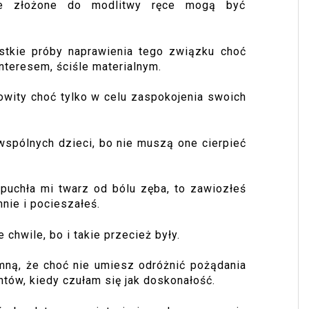
 że złożone do modlitwy ręce mogą być
tkie próby naprawienia tego związku choć
nteresem, ściśle materialnym.
cowity choć tylko w celu zaspokojenia swoich
 wspólnych dzieci, bo nie muszą one cierpieć
puchła mi twarz od bólu zęba, to zawiozłeś
nie i pocieszałeś.
chwile, bo i takie przecież były.
mną, że choć nie umiesz odróżnić pożądania
ntów, kiedy czułam się jak doskonałość.