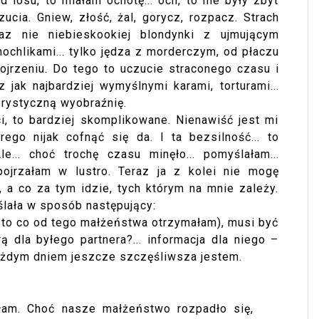
 losu, to miałam ochotę... och, to nie były zbyt
zucia. Gniew, złość, żal, gorycz, rozpacz. Strach
z nie niebieskookiej blondynki z ujmującym
ochlikami... tylko jędza z morderczym, od płaczu
ojrzeniu. Do tego to uczucie straconego czasu i
 z jak najbardziej wymyślnymi karami, torturami...
rorystyczną wyobraźnię.
ci, to bardziej skomplikowane. Nienawiść jest mi
rego nijak cofnąć się da. I ta bezsilność... to
le... choć trochę czasu minęło... pomyślałam...
pojrzałam w lustro. Teraz ja z kolei nie mogę
, a co za tym idzie, tych którym na mnie zależy.
lała w sposób następujący:
 to co od tego małżeństwa otrzymałam), musi być
ą dla byłego partnera?... informacja dla niego –
każdym dniem jeszcze szczęśliwsza jestem.
ałam. Choć nasze małżeństwo rozpadło się,