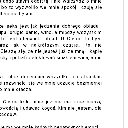
ś absolutnym egoistą i nie walczysz o mnie
, bo to wyzwoliło we mnie spokój i czuję się
dtem nie byłam.
e seks jest jak jedzenie dobrego obiadu...
zupa, drugie danie, wino, a między wszystkim
 to jest elegancki obiad. U Ciebie to było
raz jak w najkrótszym czasie... to nie
Cieszę się, że nie jesteś już ze mną i kąpię
achy i potrafi delektować smakiem wina, a nie
ki Tobie doceniłam wszystko, co straciłam
bie rozwinęło się we mnie uczucie bezmiernej
o mnie otacza.
e Ciebie koło mnie już nie ma i nie muszę
wością i udawać kogoś, kim nie jestem, dla
ukcesów.
nie ma we mnie żadnych negatywnych emocji.