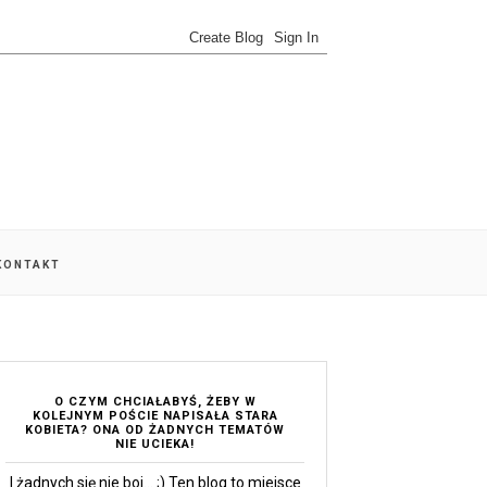
 KONTAKT
O CZYM CHCIAŁABYŚ, ŻEBY W
KOLEJNYM POŚCIE NAPISAŁA STARA
KOBIETA? ONA OD ŻADNYCH TEMATÓW
NIE UCIEKA!
I żadnych się nie boi... ;) Ten blog to miejsce