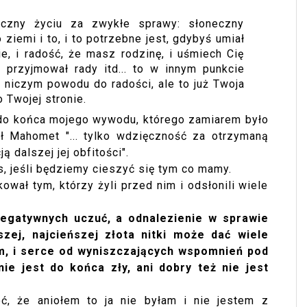
ęczny życiu za zwykłe sprawy: słoneczny
ziemi i to, i to potrzebne jest, gdybyś umiał
, i radość, że masz rodzinę, i uśmiech Cię
 przyjmował rady itd... to w innym punkcie
w niczym powodu do radości, ale to już Twoja
 Twojej stronie.
 do końca mojego wywodu, którego zamiarem było
ł Mahomet "... tylko wdzięczność za otrzymaną
ą dalszej jej obfitości".
s, jeśli będziemy cieszyć się tym co mamy.
ował tym, którzy żyli przed nim i odsłonili wiele
egatywnych uczuć, a odnalezienie w sprawie
szej, najcieńszej złota nitki może dać wiele
um, i serce od wyniszczających wspomnień pod
ie jest do końca zły, ani dobry też nie jest
, że aniołem to ja nie byłam i nie jestem z