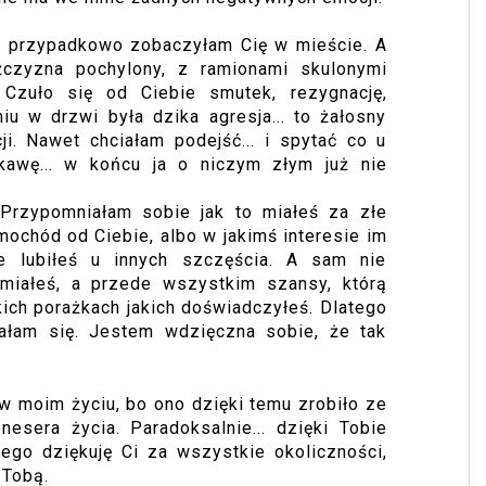
dy przypadkowo zobaczyłam Cię w mieście. A
czyzna pochylony, z ramionami skulonymi
. Czuło się od Ciebie smutek, rezygnację,
u w drzwi była dzika agresja... to żałosny
i. Nawet chciałam podejść... i spytać co u
kawę... w końcu ja o niczym złym już nie
 Przypomniałam sobie jak to miałeś za złe
mochód od Ciebie, albo w jakimś interesie im
ie lubiłeś u innych szczęścia. A sam nie
ą miałeś, a przede wszystkim szansy, którą
kich porażkach jakich doświadczyłeś. Dlatego
ałam się. Jestem wdzięczna sobie, że tak
w moim życiu, bo ono dzięki temu zrobiło ze
onesera życia. Paradoksalnie... dzięki Tobie
ego dziękuję Ci za wszystkie okoliczności,
 Tobą.