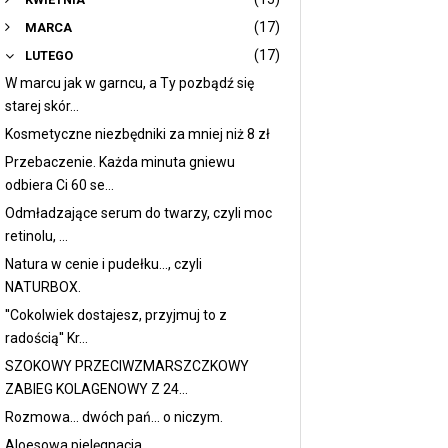
(17)
MARCA
(17)
LUTEGO
W marcu jak w garncu, a Ty pozbądź się
starej skór...
Kosmetyczne niezbędniki za mniej niż 8 zł
Przebaczenie. Każda minuta gniewu
odbiera Ci 60 se...
Odmładzające serum do twarzy, czyli moc
retinolu, ...
Natura w cenie i pudełku..., czyli
NATURBOX.
''Cokolwiek dostajesz, przyjmuj to z
radością'' Kr...
SZOKOWY PRZECIWZMARSZCZKOWY
ZABIEG KOLAGENOWY Z 24...
Rozmowa... dwóch pań... o niczym.
Aloesowa pielęgnacja