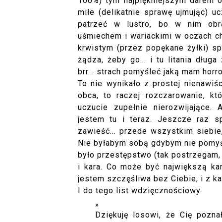
100%) tym najpiękniejszym darem od
miłe (delikatnie sprawę ujmując) uc
patrzeć w lustro, bo w nim obra
uśmiechem i wariackimi w oczach ch
krwistym (przez popękane żyłki) sp
żądza, żeby go... i tu litania długa
brr... strach pomyśleć jaką mam hor
To nie wynikało z prostej nienawiś
obca, to raczej rozczarowanie, któ
uczucie zupełnie nierozwijające. A
jestem tu i teraz. Jeszcze raz s
zawieść... przede wszystkim siebie
Nie byłabym sobą gdybym nie pomyś
było przestępstwo (tak postrzegam,
i kara. Co może być największą kar
jestem szczęśliwa bez Ciebie, i z 
I do tego list wdzięcznościowy.
Dziękuję losowi, że Cię pozn