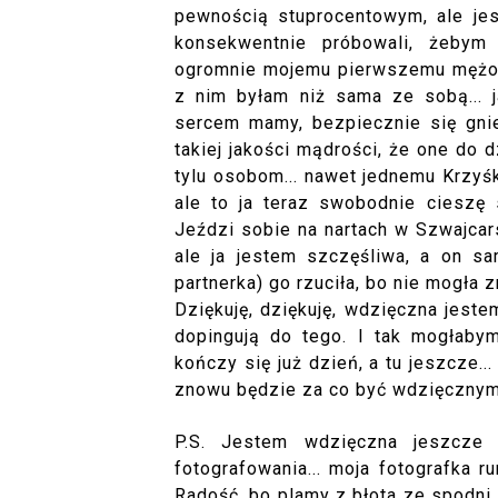
pewnością stuprocentowym, ale jes
konsekwentnie próbowali, żebym
ogromnie mojemu pierwszemu mężowi 
z nim byłam niż sama ze sobą... 
sercem mamy, bezpiecznie się gnieź
takiej jakości mądrości, że one do 
tylu osobom... nawet jednemu Krzyś
ale to ja teraz swobodnie cieszę
Jeździ sobie na nartach w Szwajcar
ale ja jestem szczęśliwa, a on sam
partnerka) go rzuciła, bo nie mogła 
Dziękuję, dziękuję, wdzięczna jeste
dopingują do tego. I tak mogłabym
kończy się już dzień, a tu jeszcze...
znowu będzie za co być wdzięcznym
P.S. Jestem wdzięczna jeszcze
fotografowania... moja fotografka r
Radość, bo plamy z błota ze spodni