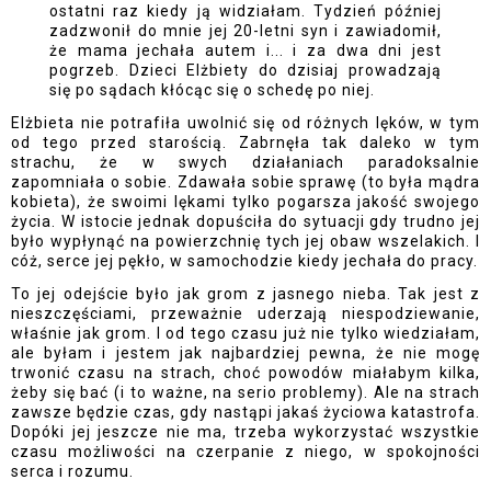
ostatni raz kiedy ją widziałam. Tydzień później
zadzwonił do mnie jej 20-letni syn i zawiadomił,
że mama jechała autem i... i za dwa dni jest
pogrzeb. Dzieci Elżbiety do dzisiaj prowadzają
się po sądach kłócąc się o schedę po niej.
Elżbieta nie potrafiła uwolnić się od różnych lęków, w tym
od tego przed starością. Zabrnęła tak daleko w tym
strachu, że w swych działaniach paradoksalnie
zapomniała o sobie. Zdawała sobie sprawę (to była mądra
kobieta), że swoimi lękami tylko pogarsza jakość swojego
życia. W istocie jednak dopuściła do sytuacji gdy trudno jej
było wypłynąć na powierzchnię tych jej obaw wszelakich. I
cóż, serce jej pękło, w samochodzie kiedy jechała do pracy.
To jej odejście było jak grom z jasnego nieba. Tak jest z
nieszczęściami, przeważnie uderzają niespodziewanie,
właśnie jak grom. I od tego czasu już nie tylko wiedziałam,
ale byłam i jestem jak najbardziej pewna, że nie mogę
trwonić czasu na strach, choć powodów miałabym kilka,
żeby się bać (i to ważne, na serio problemy). Ale na strach
zawsze będzie czas, gdy nastąpi jakaś życiowa katastrofa.
Dopóki jej jeszcze nie ma, trzeba wykorzystać wszystkie
czasu możliwości na czerpanie z niego, w spokojności
serca i rozumu.