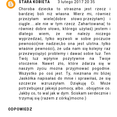
STARA KOBIETA
3 lutego 2017 20:35
Choroba dziecka to straszna jest rzecz i
bardziej boli niż własna. Wierz mi, również
przeżyłam wiele(dobre słowo:przeżyłam) i
ciągle.....ale nie w tym rzecz. Zahartowana( to
również dobre słowo, którego użyłaś) jestem i
dlatego wiem, że nie należy niczego
wyprzedzać, tylko wyzwoli w sobie poczucie
pewności(nie nadziei,bo ona jest ulotna...tylko
właśnie pewności), że uda nam się kolejny raz
przezwyciężyć problemy i dawać sobie luz. Ten
Twój luz wpłynie pozytywnie na Twoje
otoczenie. Nawet zło, które zdarza się w
naszym życiu można przyjmować pogodnie.
Wszystko po coś jest. Ty, nieznana mi bliżej
Jaskółka napisałaś do mnie i sprawiłaś, że się
szczerze wzruszyłam. Dziękuję Ci. Może
potrzebujesz jakiejś pomocy, albo...obojętnie co.
Jakby co, to wal jak w dym. Ściskam serdecznie i
trzymaj się (razem z córką)mocno:)
ODPOWIEDZ