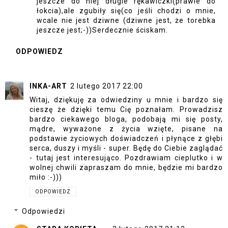
jeszcze do niej długie rękawiczki(prawie do
łokcia),ale zgubiły się(co jeśli chodzi o mnie,
wcale nie jest dziwne (dziwne jest, że torebka
jeszcze jest;-))Serdecznie ściskam.
ODPOWIEDZ
INKA-ART
2 lutego 2017 22:00
Witaj, dziękuję za odwiedziny u mnie i bardzo się
cieszę że dzięki temu Cię poznałam. Prowadzisz
bardzo ciekawego bloga, podobają mi się posty,
mądre, wyważone z życia wzięte, pisane na
podstawie życiowych doświadczeń i płynące z głębi
serca, duszy i myśli - super. Będę do Ciebie zaglądać
- tutaj jest interesująco. Pozdrawiam cieplutko i w
wolnej chwili zapraszam do mnie, będzie mi bardzo
miło :-)))
ODPOWIEDZ
Odpowiedzi