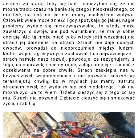
Jestem za stara, żeby się bać... nauczyłam się, że nie
można tracić czasu na banie się czegoś nieokreślonego, co
ma być, na coś na co nie mamy osobistego wpływu.
Człowiek wiele może znieść i gdy spotykają go jakieś nagłe
problemy wydaje się nierozwiązywalne, to wtedy może
zawalczyć o swoje, ale pod warunkiem, że ma w sobie
energię. Ale tą może mieć tylko wtedy jeśli wcześniej nie
stracił jej daremnie na strach. Strach nie daje dobrych
owoców, prowadzi do nieporozumień między ludźmi,
kłótni, wojen, agresywnych zachowań. I co najważniejsze...
strach hamuje nasz rozwój, powoduje, że rezygnujemy z
tego, co naprawdę chcemy robić, zabija ambicje i radość z
oczekiwania na dobre chwile. Strach zasklepia nas w
bezpiecznych wspomnieniach i nie pozwala cieszyć się
teraźniejszą chwilą, bo w myślach już mamy zatrutą
strachem myśl, że wydarzy się coś niedobrego. Tak nie
można żyć. Ja to wiem. Trzeba cieszyć się z tego co się
ma. Strach nie pozwolił Elżbiecie cieszyć się i smakować
życia, i zabił ją.