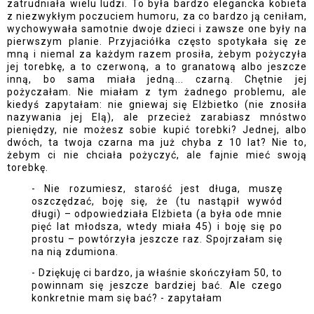
zatrudniała wielu ludzi. To była bardzo elegancka kobieta
z niezwykłym poczuciem humoru, za co bardzo ją ceniłam,
wychowywała samotnie dwoje dzieci i zawsze one były na
pierwszym planie. Przyjaciółka często spotykała się ze
mną i niemal za każdym razem prosiła, żebym pożyczyła
jej torebkę, a to czerwoną, a to granatową albo jeszcze
inną, bo sama miała jedną... czarną. Chętnie jej
pożyczałam. Nie miałam z tym żadnego problemu, ale
kiedyś zapytałam: nie gniewaj się Elżbietko (nie znosiła
nazywania jej Elą), ale przecież zarabiasz mnóstwo
pieniędzy, nie możesz sobie kupić torebki? Jednej, albo
dwóch, ta twoja czarna ma już chyba z 10 lat? Nie to,
żebym ci nie chciała pożyczyć, ale fajnie mieć swoją
torebkę.
- Nie rozumiesz, starość jest długa, muszę
oszczędzać, boję się, że (tu nastąpił wywód
długi) – odpowiedziała Elżbieta (a była ode mnie
pięć lat młodsza, wtedy miała 45) i boję się po
prostu – powtórzyła jeszcze raz. Spojrzałam się
na nią zdumiona.
- Dziękuję ci bardzo, ja właśnie skończyłam 50, to
powinnam się jeszcze bardziej bać. Ale czego
konkretnie mam się bać? - zapytałam