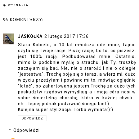
WYZNANIA
96 KOMENTARZY:
JASKÓŁKA
2 lutego 2017 17:36
Stara Kobieto, o 10 lat młodsza ode mnie, fajnie
czyta się Twoje racje. Piszę racje, bo to, co piszesz,
jest 100% racją. Podbudowałaś mnie. Ostatnio,
mimo iż podobnie myślę o strachu, jak Ty, troszkę
zaczęłam się bać. Nie, nie o starość i nie o odległe
"jestestwa". Trochę boję się o teraz, a wierz mi, dużo
w życiu przeżyłam i powinno mi to, mówiąc oględnie
"lotać", bo zahartowana jestem.Trochę za dużo tych
paskudztw rządowi wymyślają a i moja córa nosi w
sobie śmiertelną chorobę, która w każdej chwili...
eh... lepiej jednak podziwiać śniegu biel:)
Kolejna super stylizacja. Torba wymiata:):)
ODPOWIEDZ
Odpowiedzi