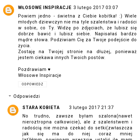
WŁOSOWE INSPIRACJE
3 lutego 2017 03:07
Powiem jedno - świetna z Ciebie kobitka! :) Wiele
młodych dziewczyn nie ma tyle szaleństwa i radości
w sobie, co Ty. Widzę po zdjęciach, że lubisz się
dobrze bawić i lubisz siebie. Napisałaś bardzo
mądre słowa. Podziwiam Cię za Twoje podejście do
życia.
Zostaję na Twojej stronie na dłużej, ponieważ
jestem ciekawa innych Twoich postów.
Pozdrawiam ♥
Włosowe Inspiracje
ODPOWIEDZ
Odpowiedzi
STARA KOBIETA
3 lutego 2017 21:37
No trudno, zawsze byłam szalona(nawet
nieroztropna całkowicie), ale z szaleństwem i
radością nie można czekać do setki(zwłaszcza
jak się ma do niej coraz mniej
lat)Hmm...powinnam wreszcie ustalić ile mam