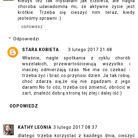
Kiedyś też tak myślałam jak Elżbieta, ale nagła
choroba uświadomiła mi, że aktywne życie jest
krótkie. Trzeba się cieszyć nim teraz, kiedy
jesteśmy sprawni :)
ODPOWIEDZ
Odpowiedzi
STARA KOBIETA
3 lutego 2017 21:48
Właśnie, nagłe spotkania z cyklu chorób
wszelakich, przewartościowują wszystko i
inaczej odmierzają czas. Nie ma co czekać -
trzeba żyć i brać co przynosi dzień. Ja tak robię,
choć zdarza się,że się nie zgadzam z jego
darami.No to cóż, trzeba coś zmienić, obrócić w
żart, znaleźć dobrą stronę tej złej i dalej iść:)
ODPOWIEDZ
KATHY LEONIA
3 lutego 2017 08:37
dlatego trzeba korzystać z każdego dnia, cieszyć