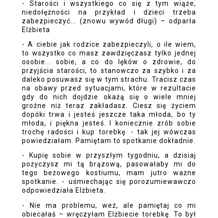
- Starości i wszystkiego co się z tym wiąże,
niedołężności na przykład i dzieci trzeba
zabezpieczyć... (znowu wywód długi) – odparła
Elżbieta
- A ciebie jak rodzice zabezpieczyli, o ile wiem,
to wszystko co masz zawdzięczasz tylko jednej
osobie... sobie, a co do lęków o zdrowie, do
przyjścia starości, to stanowczo za szybko i za
daleko posuwasz się w tym strachu. Tracisz czas
na obawy przed sytuacjami, które w rezultacie
gdy do nich dojdzie okażą się o wiele mniej
groźne niż teraz zakładasz. Ciesz się życiem
dopóki trwa i jesteś jeszcze taka młoda, bo ty
młoda, i piękna jesteś. I koniecznie zrób sobie
trochę radości i kup torebkę. - tak jej wówczas
powiedziałam. Pamiętam to spotkanie dokładnie.
- Kupię sobie w przyszłym tygodniu, a dzisiaj
pożyczysz mi tą brązową, pasowałaby mi do
tego beżowego kostiumu, mam jutro ważne
spotkanie. - uśmiechając się porozumiewawczo
odpowiedziała Elżbieta.
- Nie ma problemu, weź, ale pamiętaj co mi
obiecałaś – wręczyłam Elżbiecie torebkę. To był