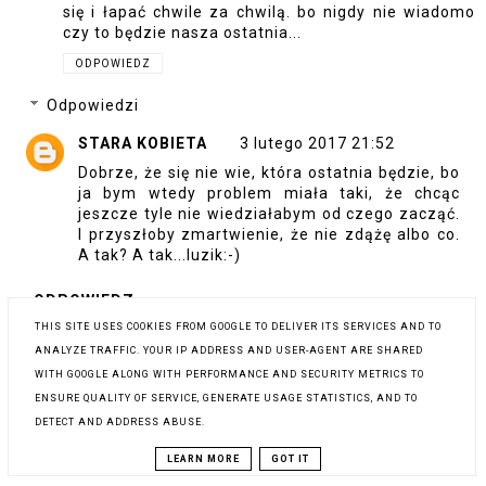
się i łapać chwile za chwilą. bo nigdy nie wiadomo
czy to będzie nasza ostatnia...
ODPOWIEDZ
Odpowiedzi
STARA KOBIETA
3 lutego 2017 21:52
Dobrze, że się nie wie, która ostatnia będzie, bo
ja bym wtedy problem miała taki, że chcąc
jeszcze tyle nie wiedziałabym od czego zacząć.
I przyszłoby zmartwienie, że nie zdążę albo co.
A tak? A tak...luzik:-)
ODPOWIEDZ
THIS SITE USES COOKIES FROM GOOGLE TO DELIVER ITS SERVICES AND TO
ANALYZE TRAFFIC. YOUR IP ADDRESS AND USER-AGENT ARE SHARED
FASHIONLIKEALIFE
3 lutego 2017 10:29
WITH GOOGLE ALONG WITH PERFORMANCE AND SECURITY METRICS TO
ENSURE QUALITY OF SERVICE, GENERATE USAGE STATISTICS, AND TO
Piękna stylizacja :)
DETECT AND ADDRESS ABUSE.
Zapraszam na bloga i wspólnej obserwacji
LEARN MORE
GOT IT
http://fashionlikealife.blogspot.com/