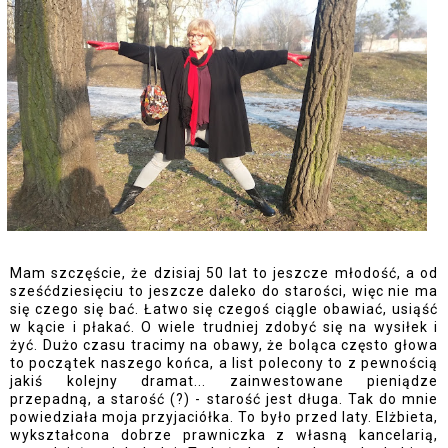
Mam szczęście, że dzisiaj 50 lat to jeszcze młodość, a od
sześćdziesięciu to jeszcze daleko do starości, więc nie ma
się czego się bać. Łatwo się czegoś ciągle obawiać, usiąść
w kącie i płakać. O wiele trudniej zdobyć się na wysiłek i
żyć. Dużo czasu tracimy na obawy, że boląca często głowa
to początek naszego końca, a list polecony to z pewnością
jakiś kolejny dramat... zainwestowane pieniądze
przepadną, a starość (?) - starość jest długa. Tak do mnie
powiedziała moja przyjaciółka. To było przed laty. Elżbieta,
wykształcona dobrze prawniczka z własną kancelarią,