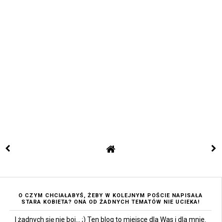
O CZYM CHCIAŁABYŚ, ŻEBY W KOLEJNYM POŚCIE NAPISAŁA
STARA KOBIETA? ONA OD ŻADNYCH TEMATÓW NIE UCIEKA!
I żadnych się nie boi... ;) Ten blog to miejsce dla Was i dla mnie.