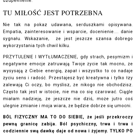
uzupełnienie.
TU MIŁOŚĆ JEST POTRZEBNA
Nie tak na pokaz udawana, serduszkami opisywana.
Empatia, zainteresowanie i wsparcie, docenienie.... danie
sygnału. Wskazanie, że jest jeszcze szansa dobrego
wykorzystania tych chwil kilku.
PRZYTULENIE I WYTŁUMACZENIE, gdy strach, pesymizm i
negatywne emocje zatruwają Twoje życie tak mocno, że
wysysają z Ciebie energię, zapał i wszystko to co nadaje
życiu sens i radość. Przestajesz być kreatywna i tylko łzy
zalewają Ci oczy, bo myślisz, że nikogo nie obchodzisz.
Często tak jest w istocie, nie ma co się czarować. Ciągle
miałam nadzieję, że jeszcze nie dziś, może jutro coś
ulegnie zmianie i moja wiara, że będzie dobrze się umocni.
BÓL FIZYCZNY MA TO DO SIEBIE, że jeśli przekroczy
pewną granicę zabija. Ból psychiczny, trwa i trwa i
codziennie swą dawkę daje od nowa i żyjemy. TYLKO PO