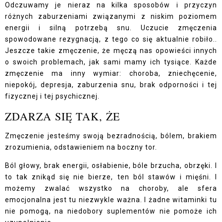
Odczuwamy je nieraz na kilka sposobów i przyczyn
różnych zaburzeniami związanymi z niskim poziomem
energii i silną potrzebą snu. Uczucie zmęczenia
spowodowane rezygnacją, z tego co się aktualnie robiło..
Jeszcze takie zmęczenie, że męczą nas opowieści innych
o swoich problemach, jak sami mamy ich tysiące. Każde
zmęczenie ma inny wymiar: choroba, zniechęcenie,
niepokój, depresja, zaburzenia snu, brak odporności i tej
fizycznej i tej psychicznej.
ZDARZA SIĘ TAK, ŻE
Zmęczenie jesteśmy swoją bezradnością, bólem, brakiem
zrozumienia, odstawieniem na boczny tor.
Ból głowy, brak energii, osłabienie, bóle brzucha, obrzęki. I
to tak znikąd się nie bierze, ten ból stawów i mięśni.
I
możemy zwalać wszystko na choroby, ale sfera
emocjonalna jest tu niezwykle ważna. I żadne witaminki tu
nie pomogą, na niedobory suplementów nie pomoże ich