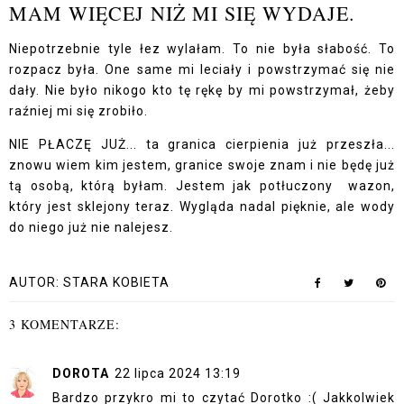
MAM WIĘCEJ NIŻ MI SIĘ WYDAJE.
Niepotrzebnie tyle łez wylałam. To nie była słabość. To
rozpacz była. One same mi leciały i powstrzymać się nie
dały. Nie było nikogo kto tę rękę by mi powstrzymał, żeby
raźniej mi się zrobiło.
NIE PŁACZĘ JUŻ... ta granica cierpienia już przeszła...
znowu wiem kim jestem, granice swoje znam i nie będę już
tą osobą, którą byłam. Jestem jak potłuczony wazon,
który jest sklejony teraz. Wygląda nadal pięknie, ale wody
do niego już nie nalejesz.
AUTOR:
STARA KOBIETA
3 KOMENTARZE:
DOROTA
22 lipca 2024 13:19
Bardzo przykro mi to czytać Dorotko :( Jakkolwiek