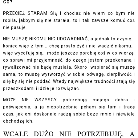
CO?
PRZECIEŻ STARAM SIĘ i chociaż nie wiem co bym nie
robiła, jakbym się nie starała, to i tak zawsze komuś coś
nie pasuje.
NIE MUSZĘ NIKOMU NIC UDOWADNIAĆ, a jednak to czynię...
koniec więc z tym... chcę prosto żyć i nie wadzić nikomu...
więc wycofuję się... może jeszcze porobię coś w co wierzę,
co sprawi mi przyjemność, do czego jestem przekonana i
rywalizować nie będę musiała. Skoro wspierać się muszę
sama, to muszę wytworzyć w sobie odwagę, cierpliwość i
siłę by się nie poddać. Wtedy największe trudności stają się
przeszkodami i idzie je rozwiązać.
MOŻE NIE WSZYSCY potrzebują mojego dobra i
poświęcenia, a ja niepotrzebnie pcham się tam i tracę
czas, jak oni doskonale radzą sobie beze mnie i niewiele
obchodzę ich.
WCALE DUŻO NIE POTRZEBUJĘ, A