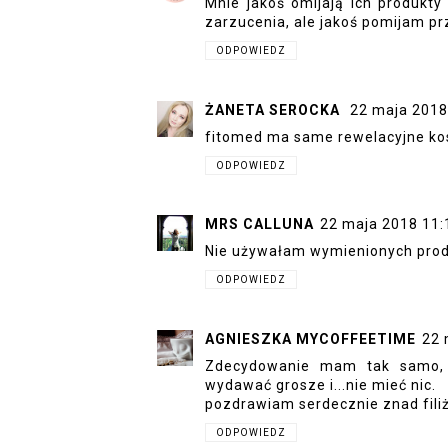
Mnie jakoś omijają ich produkt
zarzucenia, ale jakoś pomijam pr
ODPOWIEDZ
ŻANETA SEROCKA
22 maja 2018
fitomed ma same rewelacyjne kos
ODPOWIEDZ
MRS CALLUNA
22 maja 2018 11:
Nie używałam wymienionych prod
ODPOWIEDZ
AGNIESZKA MYCOFFEETIME
22 
Zdecydowanie mam tak samo, w
wydawać grosze i...nie mieć nic.
pozdrawiam serdecznie znad filiż
ODPOWIEDZ