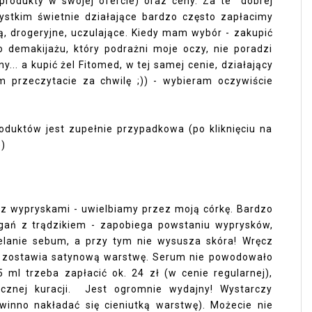
produkty w swojej ofercie) oraz ceny. Za te dobrej
zystkim świetnie działające bardzo często zapłacimy
, drogeryjne, uczulające. Kiedy mam wybór - zakupić
do demakijażu, który podrażni moje oczy, nie poradzi
... a kupić żel Fitomed, w tej samej cenie, działający
m przeczytacie za chwilę ;)) - wybieram oczywiście
duktów jest zupełnie przypadkowa (po kliknięciu na
))
i z wypryskami - uwielbiamy przez moją córkę. Bardzo
gań z trądzikiem - zapobiega powstaniu wyprysków,
elanie sebum, a przy tym nie wysusza skóra! Wręcz
i, zostawia satynową warstwę. Serum nie powodowało
5 ml trzeba zapłacić ok. 24 zł (w cenie regularnej),
ięcznej kuracji. Jest ogromnie wydajny! Wystarczy
winno nakładać się cieniutką warstwę). Możecie nie