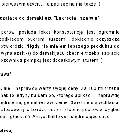
 pierwszym użyciu... ja patrząc na nią także ;)
czające do demakijażu "Lukrecja i szałwia"
porów, posiada lekką konsystencję, jest ogromnie
 podkładem, pudrem, tuszem... dokładnie oczyszcza
stwierdzić:
Nigdy nie miałam lepszego produktu do
"wynalazek;-)) do demakijażu obecnie trzeba zapłacić
). Dozownik z pompką jest dodatkowym atutem ;)
kawa"
i, ale... naprawdę warty swojej ceny. Za 100 ml trzeba
ednak to jedyny balsam po, którego aplikacji... naprawdę
ędrnienia, genialne nawilżenie. Świetnie się wchłania,
nie stosowany w bardzo dużym stopniu poprawia wygląd
ność, gładkość. Antycellulitowo - ujędrniające cudo!
żliwej