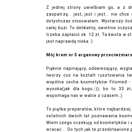
Z jednej strony uwielbiam go, a z dru
zaopatrzę... jest, jest i jest... nie chc
dotychczas stosowałam. Wystarczy iloś
całej buzi. To delikatny, świetnie oczy
trzeba zapłacić ok. 12 zł. Ta kwota w sto
jest naprawdę niska :)
Mój krem nr 5 arganowy przeciwzmar
Pięknie napinający, odświeżający, wygł
tworzy coś na kształt rusztowania tw
wspólna cecha kosmetyków Fitomed - t
wysoka(jak dla kogo;-)), bo to 33 zł
wspomaga nas w walce z czasem ;)
To piątka preparatów, które najbardzie
ostatnich dwóch lat poznawania kosm
Wiem czego oczekuję od kosmetyków i w
wracać... Do tych jak te przedstawione 