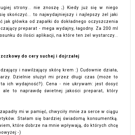
giej strony... nie znoszę ;) Kiedy już się w niego
e się skończyć... to najwydajniejszy i najlepszy żel jaki
ć jak główka od zapałki do dokładnego oczyszczenia
szczający preparat - mega wydajny, łagodny. Za 200 ml
sunku do ilości aplikacji, na które ten żel wystarczy...
szczkowy
do cery suchej i dojrzałej
adzający i nawilżający skórę krem :) Cudownie działa,
arzy. Dzielnie służył mi przez długi czas (może to
a ich wydajność?). Cena - nie ukrywam: jest dosyć
, ale to naprawdę świetnej jakości preparat, który
j zapadły mi w pamięć, chwyciły mnie za serce w ciągu
etyków. Stałam się bardziej świadomą konsumentką.
iem, które dobrze na mnie wpływają, do których chcę
powyżej:-)