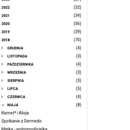
(32)
2022
(34)
2021
(56)
2020
(39)
2019
(70)
2018
(4)
GRUDNIA
(3)
LISTOPADA
(4)
PAŹDZIERNIKA
(3)
WRZEŚNIA
(3)
SIERPNIA
(5)
LIPCA
(4)
CZERWCA
(8)
MAJA
Kismet* i Alicja
Spotkanie z Dermedic
Matka - wolnomyślicielka