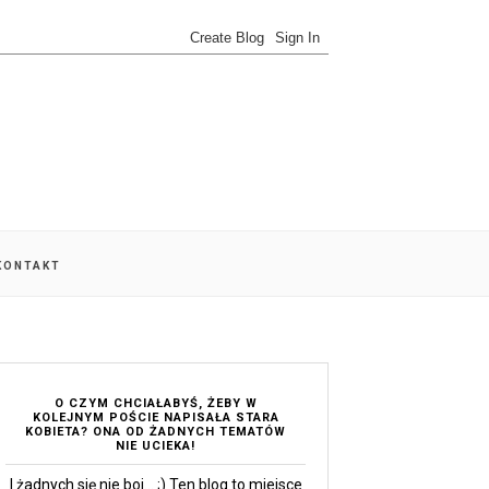
 KONTAKT
O CZYM CHCIAŁABYŚ, ŻEBY W
KOLEJNYM POŚCIE NAPISAŁA STARA
KOBIETA? ONA OD ŻADNYCH TEMATÓW
NIE UCIEKA!
I żadnych się nie boi... ;) Ten blog to miejsce