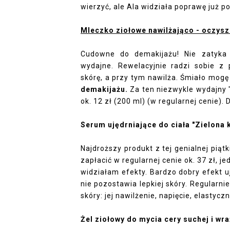
wierzyć, ale Ala widziała poprawę już po
Mleczko ziołowe nawilżająco - oczysz
Cudowne do demakijażu! Nie zatyka 
wydajne. Rewelacyjnie radzi sobie z
skórę, a przy tym nawilża. Śmiało mogę 
demakijażu.
Za ten niezwykle wydajny 
ok. 12 zł (200 ml) (w regularnej cenie
Serum ujędrniające do ciała "Zielona 
Najdroższy produkt z tej genialnej piątk
zapłacić w regularnej cenie ok. 37 zł, j
widziałam efekty. Bardzo dobry efekt uj
nie pozostawia lepkiej skóry. Regular
skóry: jej nawilżenie, napięcie, elastycz
Żel ziołowy do mycia cery suchej i wra