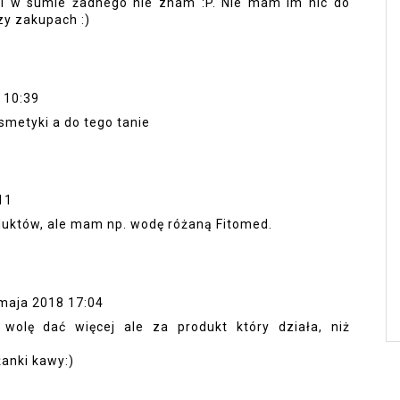
y i w sumie żadnego nie znam :P. Nie mam im nic do
zy zakupach :)
 10:39
metyki a do tego tanie
11
uktów, ale mam np. wodę różaną Fitomed.
maja 2018 17:04
olę dać więcej ale za produkt który działa, niż
anki kawy:)