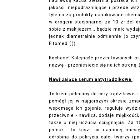
naprawdę każda zielarnia posiada ich 
jakości, niepodrażniające i przede ws
tyle co za produkty napakowane chemią
w drogerii stacjonarnej za 10 zł żel 
sobie z makijażem... będzie mało wydajny
jednak diametralnie odmiennie (o czy
Fitomed :)))
Kochane! Kolejność prezentowanych pro
nazwę - przeniesiecie się na ich stronę :
Nawilżające serum antytrądzikowe
To krem polecany do cery trądzikowej 
pomógł jej w najgorszym okresie zma
wspomaga ich gojenie, reguluje wydzi
przeciwnie - nawilża, dodaje miękkośc
także u niej uczucia ściągnięcia. Za 1
jednak... to koszt co najmniej mies
odrobina do pokrycia całej twarzy (po