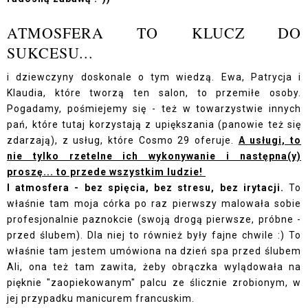
ATMOSFERA TO KLUCZ DO
SUKCESU...
i dziewczyny doskonale o tym wiedzą. Ewa, Patrycja i
Klaudia, które tworzą ten salon, to przemiłe osoby.
Pogadamy, pośmiejemy się - też w towarzystwie innych
pań, które tutaj korzystają z upiększania (panowie też się
zdarzają), z usług, które Cosmo 29 oferuje.
A usługi, to
nie tylko rzetelne ich wykonywanie i następna(y)
proszę... to przede wszystkim ludzie!
I atmosfera - bez spięcia, bez stresu, bez irytacji.
To
właśnie tam moja córka po raz pierwszy malowała sobie
profesjonalnie paznokcie (swoją drogą pierwsze, próbne -
przed ślubem). Dla niej to również były fajne chwile :) To
właśnie tam jestem umówiona na dzień spa przed ślubem
Ali, ona też tam zawita, żeby obrączka wylądowała na
pięknie "zaopiekowanym" palcu ze ślicznie zrobionym, w
jej przypadku manicurem francuskim.