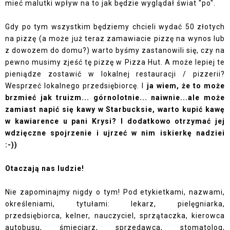
mieć malutki wpływ na to jak będzie wyglądał świat "po".
Gdy po tym wszystkim będziemy chcieli wydać 50 złotych
na pizzę (a może już teraz zamawiacie pizzę na wynos lub
z dowozem do domu?) warto byśmy zastanowili się, czy na
pewno musimy zjeść tę pizzę w Pizza Hut. A może lepiej te
pieniądze zostawić w lokalnej restauracji / pizzerii?
Wesprzeć lokalnego przedsiębiorcę. I
ja wiem, że to może
brzmieć jak truizm... górnolotnie... naiwnie...ale może
zamiast napić się kawy w Starbucksie, warto kupić kawę
w kawiarence u pani Krysi? I dodatkowo otrzymać jej
wdzięczne spojrzenie i ujrzeć w nim iskierkę nadziei
:-))
Otaczają nas ludzie!
Nie zapominajmy nigdy o tym! Pod etykietkami, nazwami,
określeniami, tytułami: lekarz, pielęgniarka,
przedsiębiorca, kelner, nauczyciel, sprzątaczka, kierowca
autobusu, śmieciarz, sprzedawca, stomatolog,