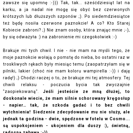
zawsze się upomnę :-))) Tak, tak... sześćdziesiąt lat na
karku, a ja nadal nie mogę się obyć bez czerwonych
krótszych lub dłuższych szponów ;). Po siedemdziesiątce
też będę nosiła czerwone paznokcie! A co? Kto Starej
Kobiecie zabroni? ;) Nie znam osoby, która znając mnie ;-),
by się odważyła :) na zabronienie mi czegokolwiek :-)
Brakuje mi tych chwil. I nie - nie mam na myśli tego, że
moje paznokcie wołają o pomstę do nieba, bo ostatni raz w
troskliwych rękach były miesiąc temu (zaopatrzyłam się w
pilniki, lakier (choć nie mam koloru wampirella :-)) i daję
radę!) ;) Chodzi raczej o to, że brakuje mi tej atmosfery. Tej
chwili relaksu - poczucia bycia tak zwyczajnie
"zaopiekowaną".
Jeśli jesteście ze mną dłużej, to
doskonale wiecie, że mam silnie schorowany kręgosłup
- napier… tak, że szkoda gadać i to bez chwili
wytchnienia! Siedzenie zdecydowanie mu nie służy, ale
jednak ta godzina - dwie, spędzone w fotelu w Cosmo...
są uspokojeniem - ukojeniem dla duszy :), świetną,
radosną zabawą :-))