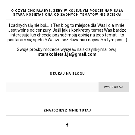
O CZYM CHCIAŁABYŚ, ŻEBY W KOLEJNYM POŚCIE NAPISAŁA
STARA KOBIETA? ONA OD ŻADNYCH TEMATÓW NIE UCIEKA!
I żadnych się nie boi... ;) Ten blog to miejsce dla Was i dla mnie.
Jest wolne od cenzury. Jeśli jakiś konkretny temat Was bardzo
interesuje lub chcecie poznać moją opinię na jego temat... to
postaram się spełnić Wasze oczekiwania i napisać o tym post :)
Swoje prośby możecie wysyłać na skrzynkę mailową:
starakobieta.i.ja@gmail.com
SZUKAJ NA BLOGU
ZNAJDZIESZ MNIE TUTAJ