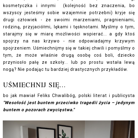
kosmetyczka i innymi (kolejność bez znaczenia, bo
wszyscy jesteśmy sobie wzajemnie potrzebni) kryje się
drugi człowiek - ze swoimi marzeniami, pragnieniami,
rodziną, przyjaciółmi, lękami i tęsknotami. Myślmy o tym,
starajmy się w miarę możliwości wspierać... a gdy ktoś
spojrzy na nas krzywo - nie odpowiadajmy krzywym
spojrzeniem. Uśmiechnijmy się w takiej chwili i pomyślmy o
tym, że może właśnie drugą osobę coś boli, dziecko
przyniosło pałę ze szkoły... lub po prostu wstała lewą
nogą? Nie podając tu bardziej drastycznych przykładów.
UŚMIECHNIJ SIĘ...
bo jak mawiał Feliks Chwalibóg, polski literat i publicysta
"Wesołość jest buntem przeciwko tragedii życia – jedynym
buntem o pozorach zwycięstwa."