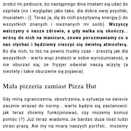
zrobić mi pedicure, bo następnego dnia miałam się udać do
szpitala (no i wyglądać jako tako, dla dobra swej psychiki,
musiałam ;-)). Teraz ja, ślę do nich pozytywną energię (i do
wszystkich znanych i nieznanych mi osób).
Wszyscy
walczymy o nasze zdrowie, a gdy walka się skończy...
wrócę do nich na manicure, znowu porozmawiamy co u
nas słychać i będziemy cieszyć się świetną atmosferą.
Bo dla nich, to też na pewno trudny czas - zresztą jak dla
wszystkich - warto więc znaleźć w sobie wyrozumiałość, a
nie oburzać się, że fryzjer odwołał naszą wizytę (a
niestety i takie oburzenie się pojawia).
Mała pizzeria zamiast Pizza Hut
Gdy miną ograniczenia, obostrzenia, a sytuacja na świecie
zacznie wracać do normy... warto będzie się zastanowić:
jak teraz chcemy funkcjonować, czy możemy komuś
pomóc (?) Już teraz wiadomo, że bardzo duża ilość ludzi
straci pracę. Ale my na miarę naszych portfeli... możemy