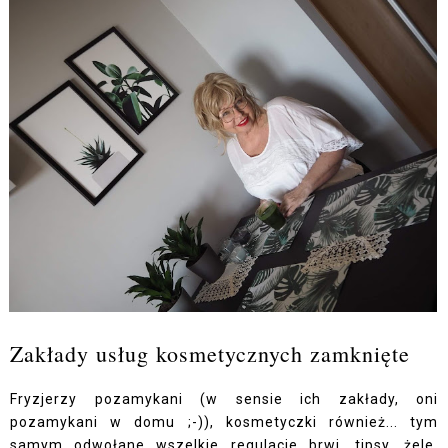
Zakłady usług kosmetycznych zamknięte
Fryzjerzy pozamykani (w sensie ich zakłady, oni
pozamykani w domu ;-)), kosmetyczki również... tym
samym odwołane wszelkie regulacje brwi, tipsy, żele,