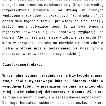
makijaże pernamentne, nawilżanie cery. Oficjalnie, według
rozporządzenia premiera - od dzisiaj. W praktyce
większość z zakładów upiększających "zamknęła się" już
ponad dwa tygodnie temu - już wtedy po sieci zaczęły
krążyć memy dotyczące tego, że za dwa tygodnie
mężczyźni dowiedzą się jak naprawdę wyglądają ich
kobiety. Ale co jest ważniejsze - zdrowie czy uroda (?),
która w przypadku choroby na niewiele się nam zda? A
lustra w domu można pozasłaniać :-)
Poza tym w
maseczce i w rękawiczkach należy chodzić :-)
Czas luksusu i relaksu
W normalnej sytuacji, średnio raz na trzy tygodnie, mam
swoje chwile wyjątkowego luksusu. Siadam sobie w
wygodnym fotelu, w przyjaznym salonie, na przeciwko
miłej i uśmiechniętej dziewczyny z
Cosmo 29
, która
zajmuje się moimi dłońmi, a w szczególności paznokciami.
Do tego herbatka, cukierek, albo ciasteczko, o które