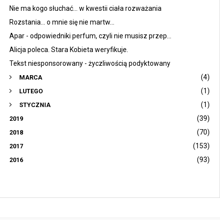
Nie ma kogo słuchać... w kwestii ciała rozważania
Rozstania... o mnie się nie martw...
Apar - odpowiedniki perfum, czyli nie musisz przep...
Alicja poleca. Stara Kobieta weryfikuje.
Tekst niesponsorowany - życzliwością podyktowany
(4)
MARCA
(1)
LUTEGO
(1)
STYCZNIA
(39)
2019
(70)
2018
(153)
2017
(93)
2016