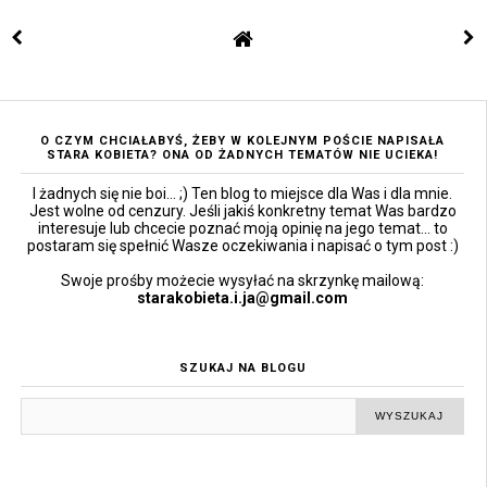
O CZYM CHCIAŁABYŚ, ŻEBY W KOLEJNYM POŚCIE NAPISAŁA
STARA KOBIETA? ONA OD ŻADNYCH TEMATÓW NIE UCIEKA!
I żadnych się nie boi... ;) Ten blog to miejsce dla Was i dla mnie.
Jest wolne od cenzury. Jeśli jakiś konkretny temat Was bardzo
interesuje lub chcecie poznać moją opinię na jego temat... to
postaram się spełnić Wasze oczekiwania i napisać o tym post :)
Swoje prośby możecie wysyłać na skrzynkę mailową:
starakobieta.i.ja@gmail.com
SZUKAJ NA BLOGU