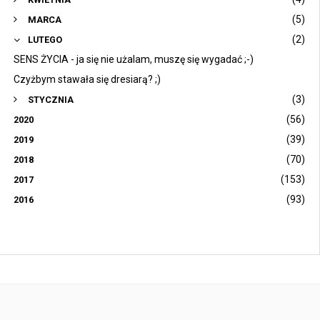
(5)
MARCA
(2)
LUTEGO
SENS ŻYCIA - ja się nie użalam, muszę się wygadać ;-)
Czyżbym stawała się dresiarą? ;)
(3)
STYCZNIA
(56)
2020
(39)
2019
(70)
2018
(153)
2017
(93)
2016