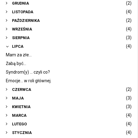
(2)
GRUDNIA
(4)
LISTOPADA
(2)
PAŹDZIERNIKA
(4)
WRZEŚNIA
(3)
SIERPNIA
(4)
LIPCA
Mam za złe...
Żabą być...
Syndrom(y) ... czyli co?
Emocje... w roli głównej.
(2)
CZERWCA
(3)
MAJA
(3)
KWIETNIA
(4)
MARCA
(4)
LUTEGO
(4)
STYCZNIA