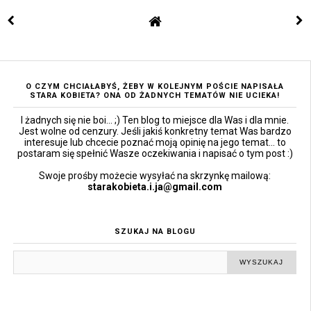
O CZYM CHCIAŁABYŚ, ŻEBY W KOLEJNYM POŚCIE NAPISAŁA
STARA KOBIETA? ONA OD ŻADNYCH TEMATÓW NIE UCIEKA!
I żadnych się nie boi... ;) Ten blog to miejsce dla Was i dla mnie.
Jest wolne od cenzury. Jeśli jakiś konkretny temat Was bardzo
interesuje lub chcecie poznać moją opinię na jego temat... to
postaram się spełnić Wasze oczekiwania i napisać o tym post :)
Swoje prośby możecie wysyłać na skrzynkę mailową:
starakobieta.i.ja@gmail.com
SZUKAJ NA BLOGU