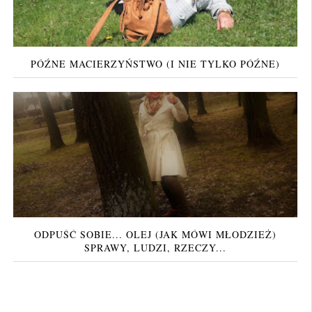
PÓŹNE MACIERZYŃSTWO (I NIE TYLKO PÓŹNE)
ODPUŚĆ SOBIE... OLEJ (JAK MÓWI MŁODZIEŻ)
SPRAWY, LUDZI, RZECZY...