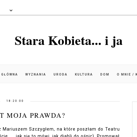
Stara Kobieta... i ja
 GŁÓWNA
WYZNANIA
URODA
KULTURA
DOM
O MNIE /
18:20:00
ST MOJA PRAWDA?
z Mariuszem Szczygłem, na które poszłam do Teatru
 .... jak się to mówi, jak diabli do ośpic). Promował