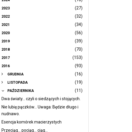
(27)
2023
(32)
2022
(34)
2021
(56)
2020
(39)
2019
(70)
2018
(153)
2017
(93)
2016
(16)
GRUDNIA
(19)
LISTOPADA
(11)
PAŹDZIERNIKA
Dwa światy... czyli o siedzących i stojących.
Nie lubię pączków... Uwaga: Będzie długo i
nudnawo.
Esencja komórek macierzystych
Przeciąg... pociąg... ciąg...