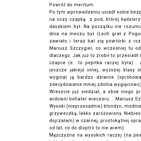
Powrót do meritum.
Po tym wprowadzeniu usiadł sobie bezp
na oczy czapką z pod, której kędzierz
daszkiem był. Na początku nie rozumi
dnia na meczu był (Lech grał z Pogo
zawiało i teraz bał się powtórki z roz
Mariusz Szczygieł, co wcześniej tu odc
dlaczego. Jak już to zrobił to przesiadł 
czapce (e.. to pepitka raczej była)..
jeszcze jakiejś innej, wyższej klasy
wyginał ją bardzo dziwnie (spróbow
zdecydowanie mniej zdolna wygięciowo)
Wreszcie już siedział, a obok niego p
widowni bohater wieczoru ... Mariusz Sz
Wysoki (nieprzesadnie) blondyn, modnie 
grzyweczką, lekko zaróżowiony. Niebiesk
dojrzałam) w czarnej, prostokątnej opr
od lat, co do dioptrii to nie wiem).
Mężczyzna na wysokich raczej (na pe