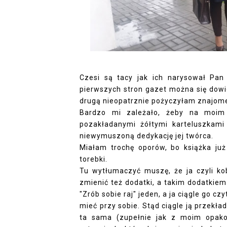
Czesi są tacy jak ich narysował Pan 
pierwszych stron gazet można się dowiedz
drugą nieopatrznie pożyczyłam znajome
Bardzo mi zależało, żeby na moim
pozakładanymi żółtymi karteluszkami
niewymuszoną dedykację jej twórca.
Miałam trochę oporów, bo książka już
torebki.
Tu wytłumaczyć muszę, że ja czyli kob
zmienić też dodatki, a takim dodatkiem 
"Zrób sobie raj" jeden, a ja ciągle go c
mieć przy sobie. Stąd ciągle ją przekład
ta sama (zupełnie jak z moim opako