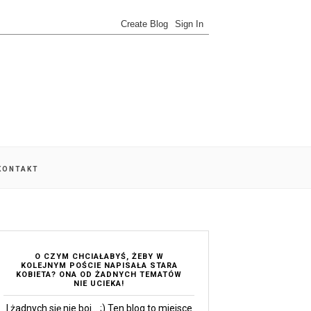
 KONTAKT
O CZYM CHCIAŁABYŚ, ŻEBY W
KOLEJNYM POŚCIE NAPISAŁA STARA
KOBIETA? ONA OD ŻADNYCH TEMATÓW
NIE UCIEKA!
I żadnych się nie boi... ;) Ten blog to miejsce