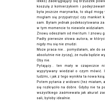
lekko) zaokrąglający się brzuszek pow
koszulę z kołnierzykiem i podejrzewam
była jeszcze marynarka, to skąd mogę 
mogłam się przypatrzyć czy mankiet k
sam. Byłam jednak podekscytowana za b
w tym momencie to niewiele widziałam.
Znowu odeszłam od meritum. I znowu g
Padły pierwsze słowa autora, w których
nigdy mu się nie znudzi.
Może praca nie... pomyślałam, ale do 
absolutnie nie życzę), że nuda będzie
Oby nie.
Pytający... ten mały w czapeczce n
wypytywany wiedział o czym mówić. I
ludźmi, i jak z tego wynikła ta nowa ksią
Potem pytania z widowni (też miałam, a
się rozkręciło na dobre. Gdyby nie ta p
wszystkiego zaśmiewała jak akurat zas
sali, byłoby idealnie.