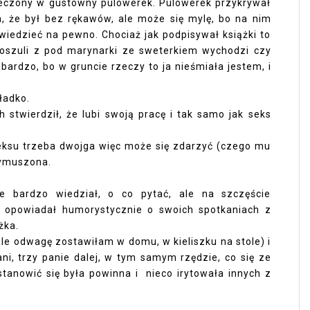
leczony w gustowny pulowerek. Pulowerek przykrywał
, że był bez rękawów, ale może się mylę, bo na nim
wiedzieć na pewno. Chociaż jak podpisywał książki to
oszuli z pod marynarki ze sweterkiem wychodzi czy
ardzo, bo w gruncie rzeczy to ja nieśmiała jestem, i
ładko.
 stwierdził, że lubi swoją pracę i tak samo jak seks
seksu trzeba dwojga więc może się zdarzyć (czego mu
 wymuszona.
ie bardzo wiedział, o co pytać, ale na szczęście
 opowiadał humorystycznie o swoich spotkaniach z
żka.
le odwagę zostawiłam w domu, w kieliszku na stole) i
ani, trzy panie dalej, w tym samym rzędzie, co się ze
tanowić się była powinna i nieco irytowała innych z