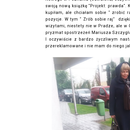
swoją nową książkę "Projekt: prawda". 
kupiłam, ale chciałam sobie " zrobić 
pozycje. W tym " Zrób sobie raj" dzię
wizytami, niestety nie w Pradze, ale w
pryzmat spostrzeżeń Mariusza Szczygł
I oczywiście z bardzo życzliwym nas
przereklamowane i nie mam do niego jako