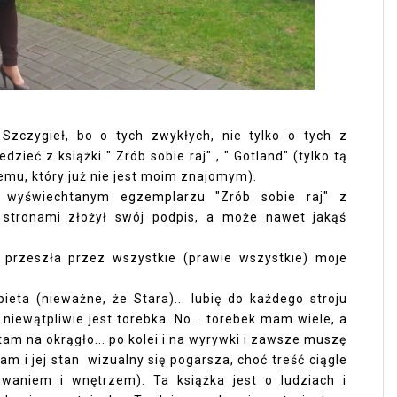
Szczygieł, bo o tych zwykłych, nie tylko o tych z
ieć z książki " Zrób sobie raj" , " Gotland" (tylko tą
mu, który już nie jest moim znajomym).
 wyświechtanym egzemplarzu "Zrób sobie raj" z
 stronami złożył swój podpis, a może nawet jakąś
 przeszła przez wszystkie (prawie wszystkie) moje
ieta (nieważne, że Stara)... lubię do każdego stroju
niewątpliwie jest torebka. No... torebek mam wiele, a
zytam na okrągło... po kolei i na wyrywki i zawsze muszę
am i jej stan wizualny się pogarsza, choć treść ciągle
waniem i wnętrzem). Ta książka jest o ludziach i