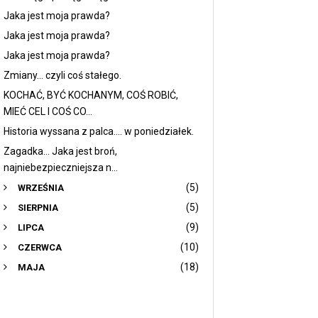
Jaka jest moja prawda?
Jaka jest moja prawda?
Jaka jest moja prawda?
Zmiany... czyli coś stałego.
KOCHAĆ, BYĆ KOCHANYM, COŚ ROBIĆ,
MIEĆ CEL I COŚ CO...
Historia wyssana z palca.... w poniedziałek.
Zagadka... Jaka jest broń,
najniebezpieczniejsza n...
(5)
WRZEŚNIA
(5)
SIERPNIA
(9)
LIPCA
(10)
CZERWCA
(18)
MAJA