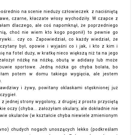
ośrednio na scenie nieduży człowieczek z naciśniętą
awe, czarne, kłaczate włosy wychodziły. W czapce z
ałam dlaczego, ale coś napomknął, że poprzedniego
nią, choć nie wiem kto kogo pogonił) to pewnie go
rywki... czy co. Zapowiedział, co każdy wiedział, że
zytany był, opowie i wyjaśni co i jak, i kto z kim i
się na fotel duży, w kratkę nieco większą niż ta na jego
. założył nóżkę na nóżkę, obutą w adidasy lub może
 obuwie sportowe. Jedną nóżka go chyba bolała, bo
ałam potem w domu takiego wygięcia, ale jestem
.
rawdziwy i żywy, powitany oklaskami stęsknionej już
czygieł.
z jednej strony wygolony, z drugiej z prosto przyciętą
ie oczy (chyba... założyłam okulary, ale dokładnie nie
awie okularów (w kształcie chyba niewiele zmienionym
wno) chudych nogach unoszących lekko (podkreślam