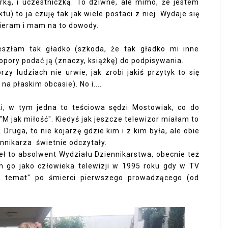
erką, i uczestniczką. To dziwne, ale mimo, że jestem
tu) to ja czuję tak jak wiele postaci z niej. Wydaje się
dbieram i mam na to dowody.
eszłam tak gładko (szkoda, że tak gładko mi inne
opory podać ją (znaczy, książkę) do podpisywania.
rzy ludziach nie urwie, jak zrobi jakiś przytyk to się
na płaskim obcasie). No i....
ki, w tym jedna to teściowa sędzi Mostowiak, co do
"M jak miłość". Kiedyś jak jeszcze telewizor miałam to
ruga, to nie kojarzę gdzie kim i z kim była, ale obie
nnikarza świetnie odczytały.
eł to absolwent Wydziału Dziennikarstwa, obecnie też
 go jako człowieka telewizji w 1995 roku gdy w TV
dy temat" po śmierci pierwszego prowadzącego (od