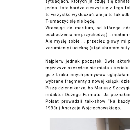
sytuacjach, których ja czuję się bohat
jedna tato bardzo cieszył się z tego fak
to wszystko wykluczać, ale ja to tak o
Tłumaczyć się nie będę.
Wracając do meritum, od którego od
odchodzenia nie przychodzą)... miałam 
Ale myślę sobie ... przecież głowy mi p
zarumienię i ucieknę (stąd ubrałam buty 
Najpierw jednak początek. Dwie aktor
mężczyzn szczęścia nie miała z serialu 
go z braku innych pomysłów oglądałam. D
wybrane fragmenty z nowej książki dzie
Piszę dziennikarza, bo Mariusz Szczygi
redaktor Dużego Formatu. Ja poznałam
Polsat prowadził talk-show "Na każ
1993r.) Andrzeja Wojciechowskiego.