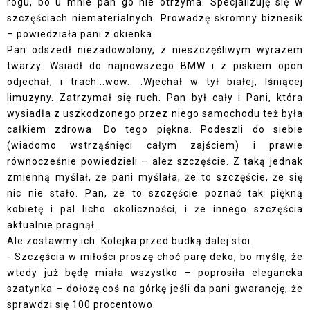
rogu, bo u mnie pan go nie otrzyma. Specjalizuję się w
szczęściach niematerialnych. Prowadzę skromny biznesik
– powiedziała pani z okienka
Pan odszedł niezadowolony, z nieszczęśliwym wyrazem
twarzy. Wsiadł do najnowszego BMW i z piskiem opon
odjechał, i trach...wow.. .Wjechał w tył białej, lśniącej
limuzyny. Zatrzymał się ruch. Pan był cały i Pani, która
wysiadła z uszkodzonego przez niego samochodu też była
całkiem zdrowa. Do tego piękna. Podeszli do siebie
(wiadomo wstrząśnięci całym zajściem) i prawie
równocześnie powiedzieli – ależ szczęście. Z taką jednak
zmienną myślał, że pani myślała, że to szczęście, że się
nic nie stało. Pan, że to szczęście poznać tak piękną
kobietę i pal licho okoliczności, i że innego szczęścia
aktualnie pragnął.
Ale zostawmy ich. Kolejka przed budką dalej stoi.
- Szczęścia w miłości proszę choć parę deko, bo myślę, że
wtedy już będę miała wszystko – poprosiła elegancka
szatynka – dołożę coś na górkę jeśli da pani gwarancję, że
sprawdzi się 100 procentowo.