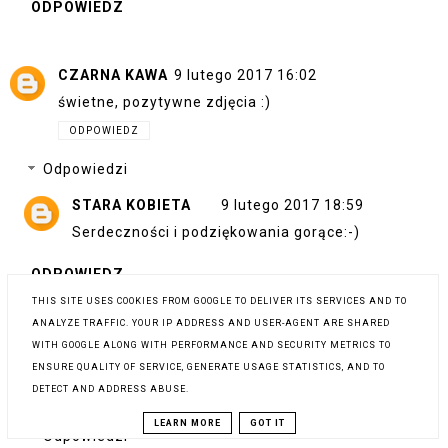
ODPOWIEDZ
CZARNA KAWA
9 lutego 2017 16:02
świetne, pozytywne zdjęcia :)
ODPOWIEDZ
Odpowiedzi
STARA KOBIETA
9 lutego 2017 18:59
Serdeczności i podziękowania gorące:-)
ODPOWIEDZ
THIS SITE USES COOKIES FROM GOOGLE TO DELIVER ITS SERVICES AND TO
ANALYZE TRAFFIC. YOUR IP ADDRESS AND USER-AGENT ARE SHARED
MARCEPANOWY KĄCIK
9 lutego 2017 16:12
WITH GOOGLE ALONG WITH PERFORMANCE AND SECURITY METRICS TO
Jak zwykle ciekawy post i piękne fotki :)
ENSURE QUALITY OF SERVICE, GENERATE USAGE STATISTICS, AND TO
DETECT AND ADDRESS ABUSE.
ODPOWIEDZ
LEARN MORE
GOT IT
Odpowiedzi