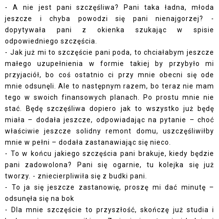
- A nie jest pani szczęśliwa? Pani taka ładna, młoda
jeszcze i chyba powodzi się pani nienajgorzej? -
dopytywała pani z okienka szukając w spisie
odpowiedniego szczęścia.
- Jak już mi to szczęście pani poda, to chciałabym jeszcze
małego uzupełnienia w formie takiej by przybyło mi
przyjaciół, bo coś ostatnio ci przy mnie obecni się ode
mnie odsunęli. Ale to następnym razem, bo teraz nie mam
tego w swoich finansowych planach. Po prostu mnie nie
stać. Będę szczęśliwa dopiero jak to wszystko już będę
miała – dodała jeszcze, odpowiadając na pytanie – choć
właściwie jeszcze solidny remont domu, uszczęśliwiłby
mnie w pełni – dodała zastanawiając się nieco.
- To w końcu jakiego szczęścia pani brakuje, kiedy będzie
pani zadowolona? Pani się ogarnie, tu kolejka się już
tworzy. - zniecierpliwiła się z budki pani.
- To ja się jeszcze zastanowię, proszę mi dać minutę –
odsunęła się na bok
- Dla mnie szczęście to przyszłość, skończę już studia i