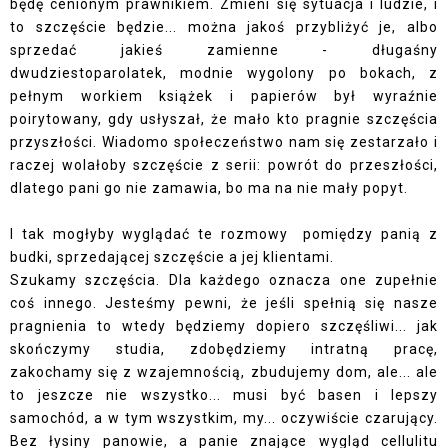
będę cenionym prawnikiem. Zmieni się sytuacja i ludzie, i
to szczęście będzie... można jakoś przybliżyć je, albo
sprzedać jakieś zamienne - długaśny
dwudziestoparolatek, modnie wygolony po bokach, z
pełnym workiem książek i papierów był wyraźnie
poirytowany, gdy usłyszał, że mało kto pragnie szczęścia
przyszłości. Wiadomo społeczeństwo nam się zestarzało i
raczej wolałoby szczęście z serii: powrót do przeszłości,
dlatego pani go nie zamawia, bo ma na nie mały popyt.
I tak mogłyby wyglądać te rozmowy pomiędzy panią z
budki, sprzedającej szczęście a jej klientami.
Szukamy szczęścia. Dla każdego oznacza one zupełnie
coś innego. Jesteśmy pewni, że jeśli spełnią się nasze
pragnienia to wtedy będziemy dopiero szczęśliwi... jak
skończymy studia, zdobędziemy intratną pracę,
zakochamy się z wzajemnością, zbudujemy dom, ale... ale
to jeszcze nie wszystko... musi być basen i lepszy
samochód, a w tym wszystkim, my... oczywiście czarujący.
Bez łysiny panowie, a panie znające wygląd cellulitu