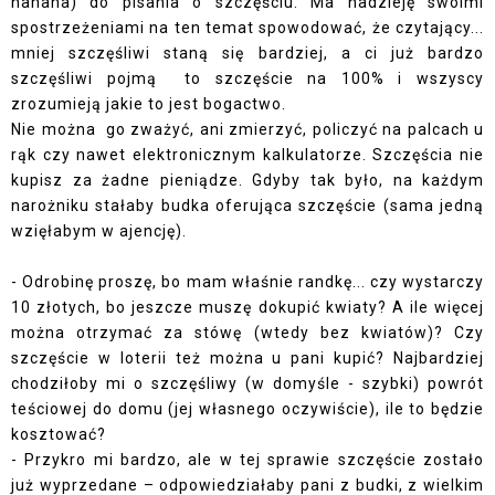
hahaha) do pisania o szczęściu. Ma nadzieję swoimi
spostrzeżeniami na ten temat spowodować, że czytający...
mniej szczęśliwi staną się bardziej, a ci już bardzo
szczęśliwi pojmą to szczęście na 100% i wszyscy
zrozumieją jakie to jest bogactwo.
Nie można go zważyć, ani zmierzyć, policzyć na palcach u
rąk czy nawet elektronicznym kalkulatorze. Szczęścia nie
kupisz za żadne pieniądze. Gdyby tak było, na każdym
narożniku stałaby budka oferująca szczęście (sama jedną
wzięłabym w ajencję).
- Odrobinę proszę, bo mam właśnie randkę... czy wystarczy
10 złotych, bo jeszcze muszę dokupić kwiaty? A ile więcej
można otrzymać za stówę (wtedy bez kwiatów)? Czy
szczęście w loterii też można u pani kupić? Najbardziej
chodziłoby mi o szczęśliwy (w domyśle - szybki) powrót
teściowej do domu (jej własnego oczywiście), ile to będzie
kosztować?
- Przykro mi bardzo, ale w tej sprawie szczęście zostało
już wyprzedane – odpowiedziałaby pani z budki, z wielkim