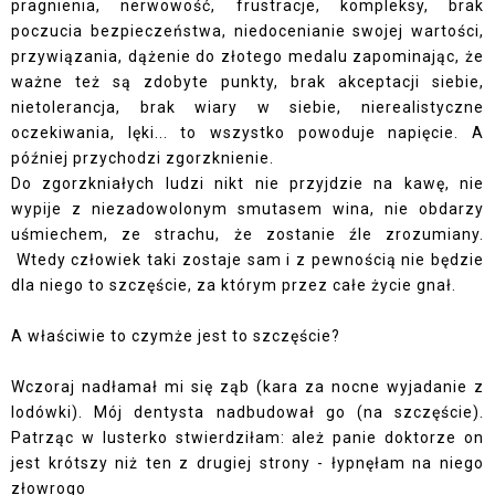
pragnienia, nerwowość, frustracje, kompleksy, brak
poczucia bezpieczeństwa, niedocenianie swojej wartości,
przywiązania, dążenie do złotego medalu zapominając, że
ważne też są zdobyte punkty, brak akceptacji siebie,
nietolerancja, brak wiary w siebie, nierealistyczne
oczekiwania, lęki... to wszystko powoduje napięcie. A
później przychodzi zgorzknienie.
Do zgorzkniałych ludzi nikt nie przyjdzie na kawę, nie
wypije z niezadowolonym smutasem wina, nie obdarzy
uśmiechem, ze strachu, że zostanie źle zrozumiany.
Wtedy człowiek taki zostaje sam i z pewnością nie będzie
dla niego to szczęście, za którym przez całe życie gnał.
A właściwie to czymże jest to szczęście?
Wczoraj nadłamał mi się ząb (kara za nocne wyjadanie z
lodówki). Mój dentysta nadbudował go (na szczęście).
Patrząc w lusterko stwierdziłam: ależ panie doktorze on
jest krótszy niż ten z drugiej strony - łypnęłam na niego
złowrogo