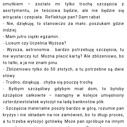
smutkiem – zostało mi tylko trochę szczęścia z
asortymentu, że teściowa będzie, ale nie będzie się
wtrącała i czepiała . Reflektuje pan? Dam rabat.
- Nie, dziękuję, to stanowczo za mało...poszukam gdzie
indziej
- Mam jutro ciężki egzamin...
- Liceum czy Uczelnia Wyższa?
- Wyższa, astronomia... bardzo potrzebuję szczęścia, tu
nie wystarczy łut. Można płacić kartą? Ale zbliżeniowo, bo
to tatki, a ja nie znam pinu.
- Zbliżeniowo tylko do 50 złotych, a tu potrzebne są dwie
stówy.
- Trudno, dziękuję... chyba się pouczę trochę.
- Byłbym szczęśliwy gdybym miał dom, to byłoby
szczęście całkowite – następny w kolejce umięśniony
czterdziestolatek wyłożył na ladę banknotów plik.
- Szczęścia materialne poszły bardzo w górę, rozumie pan
kryzys i nie składam na nie zamówień, bo to długi proces,
a tu trzeba wyłożyć gotówkę. Może pan spróbuje na innym