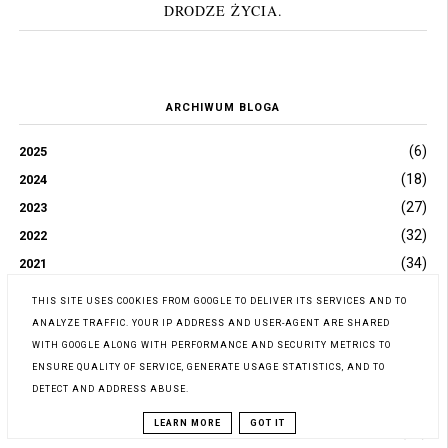
DRODZE ŻYCIA.
ARCHIWUM BLOGA
(6)
2025
(18)
2024
(27)
2023
(32)
2022
(34)
2021
(56)
2020
THIS SITE USES COOKIES FROM GOOGLE TO DELIVER ITS SERVICES AND TO
(39)
2019
ANALYZE TRAFFIC. YOUR IP ADDRESS AND USER-AGENT ARE SHARED
(70)
WITH GOOGLE ALONG WITH PERFORMANCE AND SECURITY METRICS TO
2018
ENSURE QUALITY OF SERVICE, GENERATE USAGE STATISTICS, AND TO
(153)
2017
DETECT AND ADDRESS ABUSE.
(10)
GRUDNIA
LEARN MORE
GOT IT
(11)
LISTOPADA