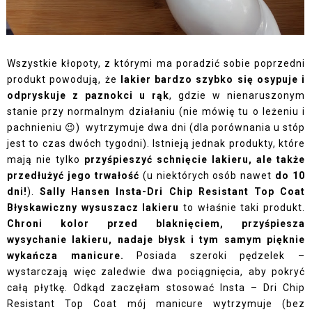
Wszystkie kłopoty, z którymi ma poradzić sobie poprzedni
produkt powodują, że
lakier bardzo szybko się osypuje i
odpryskuje z paznokci u rąk
, gdzie w nienaruszonym
stanie przy normalnym działaniu (nie mówię tu o leżeniu i
pachnieniu 😉) wytrzymuje dwa dni (dla porównania u stóp
jest to czas dwóch tygodni). Istnieją jednak produkty, które
mają nie tylko
przyśpieszyć schnięcie lakieru, ale także
przedłużyć jego trwałość
(u niektórych osób nawet
do 10
dni!
).
Sally Hansen Insta-Dri Chip Resistant Top Coat
Błyskawiczny wysuszacz lakieru
to właśnie taki produkt.
Chroni kolor przed blaknięciem, przyśpiesza
wysychanie lakieru, nadaje błysk i tym samym pięknie
wykańcza manicure.
Posiada szeroki pędzelek –
wystarczają więc zaledwie dwa pociągnięcia, aby pokryć
całą płytkę. Odkąd zaczęłam stosować Insta – Dri Chip
Resistant Top Coat mój manicure wytrzymuje (bez