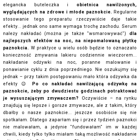
elegancka buteleczka i
obietnica nawilżonych,
wyglądających na zdrowe i młode paznokcie.
Regularne
stosowanie tego preparatu rzeczywiście daje takie
efekty... jednak ono same wymaga trochę zachodu. Serum
należy nakładać (można je także "wsmarowywać")
dla
najlepszych efektów na noc, na niepomalowaną płytkę
paznokcia.
W praktyce u wielu osób będzie to oznaczało
konieczność zmywania lakieru codziennie wieczorem...
nakładanie odżywki na noc, poranne malowanie i
ponawianie cyklu z dnia poprzedniego. Nie oszukujmy się
jednak – przy takim postępowaniu mało która odżywka da
efekty 😉
Po co nakładać nawilżającą odżywkę na
paznokcie, żeby po dwudziestu godzinach potraktować
je wysuszającym zmywaczem?
Oczywiście – na rynku
znajdują się lepsze i gorsze zmywacze, ale z takim, który
dbałby o nasze paznokcie... jeszcze osobiście się nie
spotkałam. Dlatego zaparłam się i przez tydzień paznokci
nie malowałam, a jedynie "fundowałam" im w każdej
chwili, kiedy tylko tylko miałam taką możliwość nakładanie