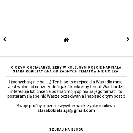
O CZYM CHCIAŁABYŚ, ŻEBY W KOLEJNYM POŚCIE NAPISAŁA
STARA KOBIETA? ONA OD ŻADNYCH TEMATÓW NIE UCIEKA!
I żadnych się nie boi... ;) Ten blog to miejsce dla Was i dla mnie.
Jest wolne od cenzury. Jeśli jakiś konkretny temat Was bardzo
interesuje lub chcecie poznać moją opinię na jego temat... to
postaram się spełnić Wasze oczekiwania i napisać o tym post :)
Swoje prośby możecie wysyłać na skrzynkę mailową:
starakobieta.i.ja@gmail.com
SZUKAJ NA BLOGU