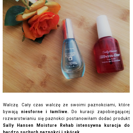
Walczę. Cały czas walczę ze swoimi paznokciami, które
bywają
niesforne i łamliwe.
Do kuracji zapobiegającej
rozwarstwianiu się paznokci postanowiłam dodać produkt
Sally Hansen Moisture Rehab
intensywna kuracja do
bardzo suchych paznokci i skórek.