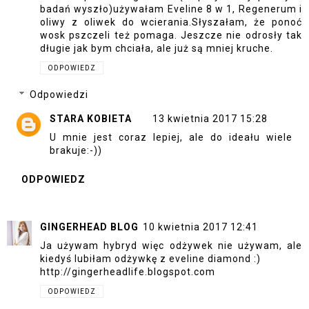
badań wyszło)używałam Eveline 8 w 1, Regenerum i
oliwy z oliwek do wcierania.Słyszałam, że ponoć
wosk pszczeli też pomaga. Jeszcze nie odrosły tak
długie jak bym chciała, ale już są mniej kruche.
ODPOWIEDZ
Odpowiedzi
STARA KOBIETA
13 kwietnia 2017 15:28
U mnie jest coraz lepiej, ale do ideału wiele
brakuje:-))
ODPOWIEDZ
GINGERHEAD BLOG
10 kwietnia 2017 12:41
Ja używam hybryd więc odżywek nie używam, ale
kiedyś lubiłam odżywkę z eveline diamond :)
http://gingerheadlife.blogspot.com
ODPOWIEDZ