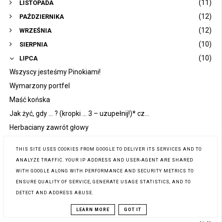
(11)
LISTOPADA
(12)
PAŹDZIERNIKA
(12)
WRZEŚNIA
(10)
SIERPNIA
(10)
LIPCA
Wszyscy jesteśmy Pinokiami!
Wymarzony portfel
Maść końska
Jak żyć, gdy ... ? (kropki ... 3 – uzupełnij!)* cz...
Herbaciany zawrót głowy
Lato nadeszło!
THIS SITE USES COOKIES FROM GOOGLE TO DELIVER ITS SERVICES AND TO
Muzyka – subiektywnym uchem Starej Kobiety*
ANALYZE TRAFFIC. YOUR IP ADDRESS AND USER-AGENT ARE SHARED
Tanie perfumy, które pachną jak te najdroższe?
WITH GOOGLE ALONG WITH PERFORMANCE AND SECURITY METRICS TO
Uelastyczniające preparaty do twarzy
ENSURE QUALITY OF SERVICE, GENERATE USAGE STATISTICS, AND TO
DETECT AND ADDRESS ABUSE.
Dopóki jestem... cz. 2.(30) zbioru 60 drobiazgów* ...
(13)
LEARN MORE
GOT IT
CZERWCA