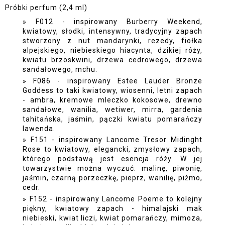
Próbki perfum (2,4 ml)
F012 - inspirowany Burberry Weekend,
kwiatowy, słodki, intensywny, tradycyjny zapach
stworzony z nut mandarynki, rezedy, fiołka
alpejskiego, niebieskiego hiacynta, dzikiej róży,
kwiatu brzoskwini, drzewa cedrowego, drzewa
sandałowego, mchu.
F086 - inspirowany Estee Lauder Bronze
Goddess to taki kwiatowy, wiosenni, letni zapach
- ambra, kremowe mleczko kokosowe, drewno
sandałowe, wanilia, wetiwer, mirra, gardenia
tahitańska, jaśmin, pączki kwiatu pomarańczy
lawenda.
F151 - inspirowany Lancome Tresor Midinght
Rose to kwiatowy, elegancki, zmysłowy zapach,
którego podstawą jest esencja róży. W jej
towarzystwie można wyczuć: malinę, piwonię,
jaśmin, czarną porzeczkę, pieprz, wanilię, piżmo,
cedr.
F152 - inspirowany Lancome Poeme to kolejny
piękny, kwiatowy zapach - himalajski mak
niebieski, kwiat liczi, kwiat pomarańczy, mimoza,