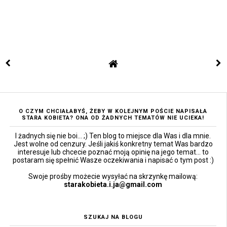
O CZYM CHCIAŁABYŚ, ŻEBY W KOLEJNYM POŚCIE NAPISAŁA
STARA KOBIETA? ONA OD ŻADNYCH TEMATÓW NIE UCIEKA!
I żadnych się nie boi... ;) Ten blog to miejsce dla Was i dla mnie.
Jest wolne od cenzury. Jeśli jakiś konkretny temat Was bardzo
interesuje lub chcecie poznać moją opinię na jego temat... to
postaram się spełnić Wasze oczekiwania i napisać o tym post :)
Swoje prośby możecie wysyłać na skrzynkę mailową:
starakobieta.i.ja@gmail.com
SZUKAJ NA BLOGU