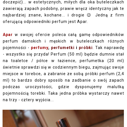
doczepić)... w estetycznych, miłych dla oka buteleczkach
zawierają zapach podobny, prawie wręcz identyczny jak te
najbardziej znane, kochane... i drogie 😉 Jedną z firm
oferującą odpowiedniki perfum jest Apar.
Apar
w swojej ofercie poleca całą gamę odpowiedników
perfum damskich i męskich w buteleczkach różnych
pojemności -
perfumy
,
perfumetki
i
próbki
. Tak naprawdę
- wszystko się przyda! Perfum (50 ml) będzie dumnie stał
na toaletce / półce w łazience, perfumetka (20 ml)
świetnie sprawdzi się w codziennym biegu, zajmując swoje
miejsce w torebce, a zabranie ze sobą próbki perfum (2,4
ml) to bardzo dobry sposób na zadbanie o swój zapach
podczas uroczystości, gdzie dysponujemy malutką
pojemnością torebki. Taka jedna próbka wystarczy nawet
na trzy - cztery wyjścia...