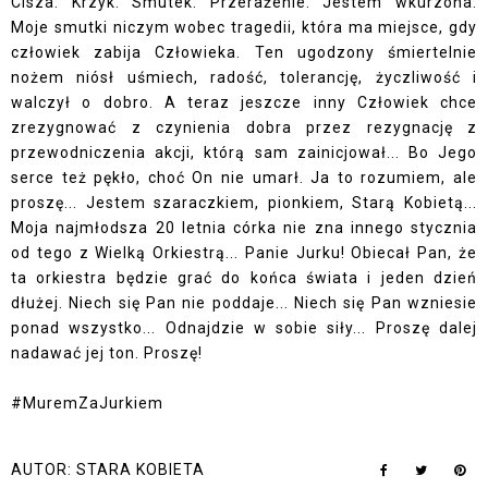
Cisza. Krzyk. Smutek. Przerażenie. Jestem wkurzona.
Moje smutki niczym wobec tragedii, która ma miejsce, gdy
człowiek zabija Człowieka. Ten ugodzony śmiertelnie
nożem niósł uśmiech, radość, tolerancję, życzliwość i
walczył o dobro. A teraz jeszcze inny Człowiek chce
zrezygnować z czynienia dobra przez rezygnację z
przewodniczenia akcji, którą sam zainicjował... Bo Jego
serce też pękło, choć On nie umarł. Ja to rozumiem, ale
proszę... Jestem szaraczkiem, pionkiem, Starą Kobietą...
Moja najmłodsza 20 letnia córka nie zna innego stycznia
od tego z Wielką Orkiestrą... Panie Jurku! Obiecał Pan, że
ta orkiestra będzie grać do końca świata i jeden dzień
dłużej. Niech się Pan nie poddaje... Niech się Pan wzniesie
ponad wszystko... Odnajdzie w sobie siły... Proszę dalej
nadawać jej ton. Proszę!
#MuremZaJurkiem
AUTOR:
STARA KOBIETA