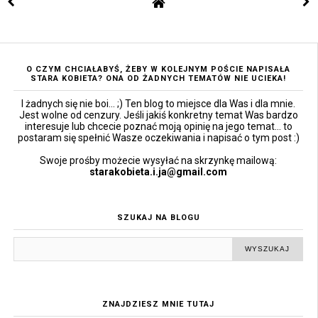
O CZYM CHCIAŁABYŚ, ŻEBY W KOLEJNYM POŚCIE NAPISAŁA
STARA KOBIETA? ONA OD ŻADNYCH TEMATÓW NIE UCIEKA!
I żadnych się nie boi... ;) Ten blog to miejsce dla Was i dla mnie.
Jest wolne od cenzury. Jeśli jakiś konkretny temat Was bardzo
interesuje lub chcecie poznać moją opinię na jego temat... to
postaram się spełnić Wasze oczekiwania i napisać o tym post :)
Swoje prośby możecie wysyłać na skrzynkę mailową:
starakobieta.i.ja@gmail.com
SZUKAJ NA BLOGU
ZNAJDZIESZ MNIE TUTAJ