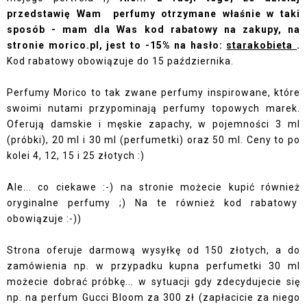
przedstawię Wam perfumy otrzymane właśnie w taki
sposób - mam dla Was kod rabatowy na zakupy, na
stronie
morico.pl
, jest to -15% na hasło:
starakobieta
.
Kod rabatowy obowiązuje do 15 października.
Perfumy Morico to tak zwane perfumy inspirowane, które
swoimi nutami przypominają perfumy topowych marek.
Oferują damskie i męskie zapachy, w pojemności 3 ml
(próbki), 20 ml i 30 ml (perfumetki) oraz 50 ml. Ceny to po
kolei 4, 12, 15 i 25 złotych :)
Ale... co ciekawe :-) na stronie możecie kupić również
oryginalne perfumy ;) Na te również kod rabatowy
obowiązuje :-))
Strona oferuje darmową wysyłkę od 150 złotych, a do
zamówienia np. w przypadku kupna perfumetki 30 ml
możecie dobrać próbkę... w sytuacji gdy zdecydujecie się
np. na perfum Gucci Bloom za 300 zł (zapłacicie za niego