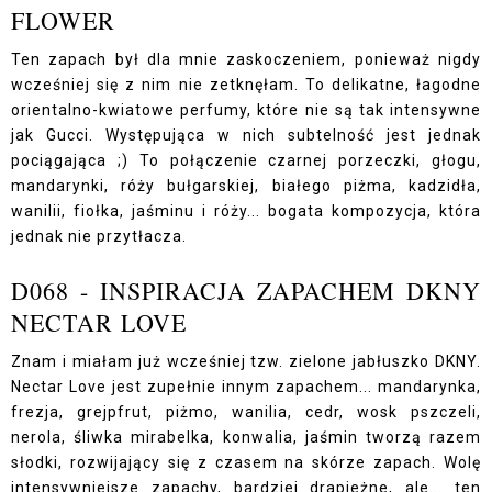
FLOWER
Ten zapach był dla mnie zaskoczeniem, ponieważ nigdy
wcześniej się z nim nie zetknęłam. To delikatne, łagodne
orientalno-kwiatowe perfumy, które nie są tak intensywne
jak Gucci. Występująca w nich subtelność jest jednak
pociągająca ;) To połączenie czarnej porzeczki, głogu,
mandarynki, róży bułgarskiej, białego piżma, kadzidła,
wanilii, fiołka, jaśminu i róży... bogata kompozycja, która
jednak nie przytłacza.
D068 - INSPIRACJA ZAPACHEM DKNY
NECTAR LOVE
Znam i miałam już wcześniej tzw. zielone jabłuszko DKNY.
Nectar Love jest zupełnie innym zapachem... mandarynka,
frezja, grejpfrut, piżmo, wanilia, cedr, wosk pszczeli,
nerola, śliwka mirabelka, konwalia, jaśmin tworzą razem
słodki, rozwijający się z czasem na skórze zapach. Wolę
intensywniejsze zapachy, bardziej drapieżne, ale... ten