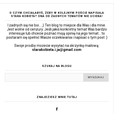
O CZYM CHCIAŁABYŚ, ŻEBY W KOLEJNYM POŚCIE NAPISAŁA
STARA KOBIETA? ONA OD ŻADNYCH TEMATÓW NIE UCIEKA!
I żadnych się nie boi... ;) Ten blog to miejsce dla Was i dla mnie.
Jest wolne od cenzury. Jeśli jakiś konkretny temat Was bardzo
interesuje lub chcecie poznać moją opinię na jego temat... to
postaram się spełnić Wasze oczekiwania i napisać o tym post :)
Swoje prośby możecie wysyłać na skrzynkę mailową:
starakobieta.i.ja@gmail.com
SZUKAJ NA BLOGU
ZNAJDZIESZ MNIE TUTAJ