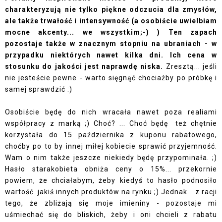
charakteryzują nie tylko piękne odczucia dla zmysłów,
ale także trwałość i intensywność (a osobiście uwielbiam
mocne akcenty... we wszystkim;-) ) Ten zapach
pozostaje także w znacznym stopniu na ubraniach - w
przypadku niektórych nawet kilka dni. Ich cena w
stosunku do jakości jest naprawdę niska.
Zresztą... jeśli
nie jesteście pewne - warto sięgnąć chociażby po próbkę i
samej sprawdzić :)
Osobiście będę do nich wracała nawet poza realiami
współpracy z marką ;) Choć? ... Choć będę też chętnie
korzystała do 15 października z kuponu rabatowego,
choćby po to by innej miłej kobiecie sprawić przyjemność.
Wam o nim także jeszcze niekiedy będę przypominała. ;)
Hasło starakobieta obniża ceny o 15%... przekornie
powiem, że chciałabym, żeby kiedyś to hasło podnosiło
wartość jakiś innych produktów na rynku ;) Jednak... z racji
tego, że zbliżają się moje imieniny - pozostaje mi
uśmiechać się do bliskich, żeby i oni chcieli z rabatu