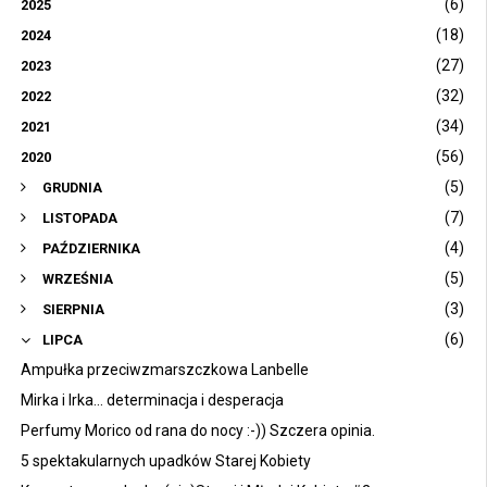
(6)
2025
(18)
2024
(27)
2023
(32)
2022
(34)
2021
(56)
2020
(5)
GRUDNIA
(7)
LISTOPADA
(4)
PAŹDZIERNIKA
(5)
WRZEŚNIA
(3)
SIERPNIA
(6)
LIPCA
Ampułka przeciwzmarszczkowa Lanbelle
Mirka i Irka... determinacja i desperacja
Perfumy Morico od rana do nocy :-)) Szczera opinia.
5 spektakularnych upadków Starej Kobiety