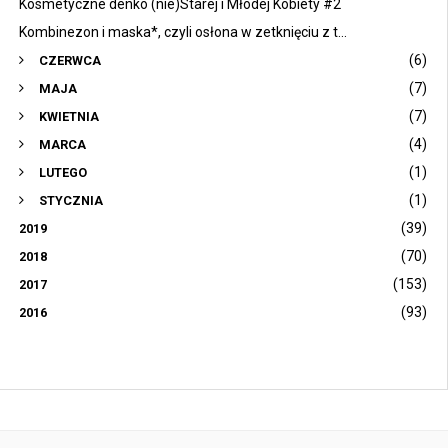
Kosmetyczne denko (nie)Starej i Młodej Kobiety #2
Kombinezon i maska*, czyli osłona w zetknięciu z t...
(6)
CZERWCA
(7)
MAJA
(7)
KWIETNIA
(4)
MARCA
(1)
LUTEGO
(1)
STYCZNIA
(39)
2019
(70)
2018
(153)
2017
(93)
2016