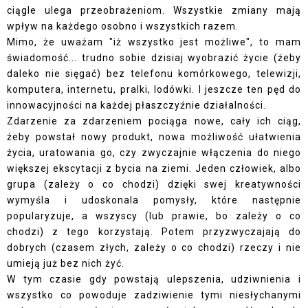
ciągle ulega przeobrażeniom. Wszystkie zmiany mają
wpływ na każdego osobno i wszystkich razem.
Mimo, że uważam "iż wszystko jest możliwe", to mam
świadomość... trudno sobie dzisiaj wyobrazić życie (żeby
daleko nie sięgać) bez telefonu komórkowego, telewizji,
komputera, internetu, pralki, lodówki. I jeszcze ten pęd do
innowacyjności na każdej płaszczyźnie działalności.
Zdarzenie za zdarzeniem pociąga nowe, cały ich ciąg,
żeby powstał nowy produkt, nowa możliwość ułatwienia
życia, uratowania go, czy zwyczajnie włączenia do niego
większej ekscytacji z bycia na ziemi. Jeden człowiek, albo
grupa (zależy o co chodzi) dzięki swej kreatywności
wymyśla i udoskonala pomysły, które następnie
popularyzuje, a wszyscy (lub prawie, bo zależy o co
chodzi) z tego korzystają. Potem przyzwyczajają do
dobrych (czasem złych, zależy o co chodzi) rzeczy i nie
umieją już bez nich żyć.
W tym czasie gdy powstają ulepszenia, udziwnienia i
wszystko co powoduje zadziwienie tymi niesłychanymi