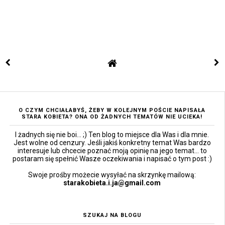
O CZYM CHCIAŁABYŚ, ŻEBY W KOLEJNYM POŚCIE NAPISAŁA
STARA KOBIETA? ONA OD ŻADNYCH TEMATÓW NIE UCIEKA!
I żadnych się nie boi... ;) Ten blog to miejsce dla Was i dla mnie.
Jest wolne od cenzury. Jeśli jakiś konkretny temat Was bardzo
interesuje lub chcecie poznać moją opinię na jego temat... to
postaram się spełnić Wasze oczekiwania i napisać o tym post :)
Swoje prośby możecie wysyłać na skrzynkę mailową:
starakobieta.i.ja@gmail.com
SZUKAJ NA BLOGU