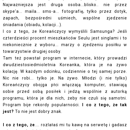
Najważniejsza jest druga osoba...blisko.. nie przez
skype'a... maila... sms-a... fotografię, tylko przez dotyk,
zapach, bezpośredni uśmiech, wspólne zjedzenie
śniadania (obiadu, kolacji...).
I co z tego, że Koreańczycy wymyślili Samsunga? Jeśli
czterdzieści procent mieszkańców Seulu jest singlami i to
niekoniecznie z wyboru... marzy o zjedzeniu posiłku w
towarzystwie drugiej osoby.
Tam też powstał program w internecie, który prowadzi
dwudziestosiedmioletnia Koreanka, która je na żywo
kolację. W każdym odcinku, codziennie o tej samej porze.
Nic nie robi... tylko je. Na żywo. Młodzi (i nie tylko)
Koreańczycy obojga płci włączają komputer, stawiają
sobie przed sobą posiłek i jedzą wspólnie z autorką
programu, która je dla nich, żeby nie czuli się samotni.
Program bije rekordy popularności.
I co z tego, że tak
jest?
To nie jest dobry znak.
I co z tego, że
.... rozlałaś mi tu kawę na serwetę i gadasz