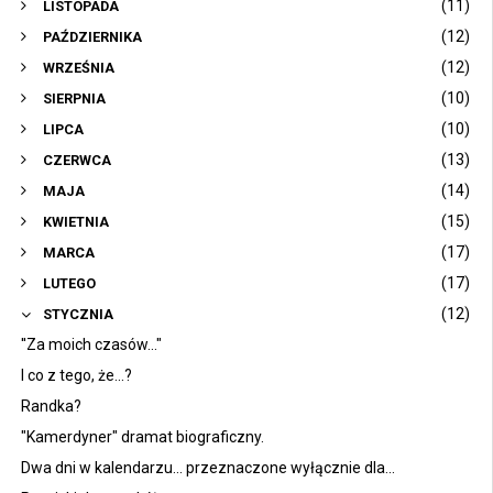
(11)
LISTOPADA
(12)
PAŹDZIERNIKA
(12)
WRZEŚNIA
(10)
SIERPNIA
(10)
LIPCA
(13)
CZERWCA
(14)
MAJA
(15)
KWIETNIA
(17)
MARCA
(17)
LUTEGO
(12)
STYCZNIA
''Za moich czasów..."
I co z tego, że...?
Randka?
"Kamerdyner" dramat biograficzny.
Dwa dni w kalendarzu... przeznaczone wyłącznie dla...