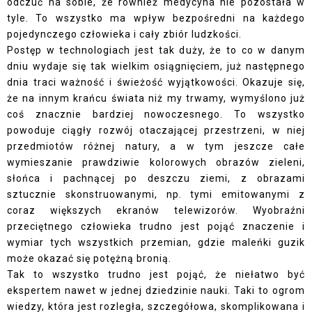
odczuć na sobie, że również medycyna nie pozostała w
tyle. To wszystko ma wpływ bezpośredni na każdego
pojedynczego człowieka i cały zbiór ludzkości.
Postęp w technologiach jest tak duży, że to co w danym
dniu wydaje się tak wielkim osiągnięciem, już następnego
dnia traci ważność i świeżość wyjątkowości. Okazuje się,
że na innym krańcu świata niż my trwamy, wymyślono już
coś znacznie bardziej nowoczesnego. To wszystko
powoduje ciągły rozwój otaczającej przestrzeni, w niej
przedmiotów różnej natury, a w tym jeszcze całe
wymieszanie prawdziwie kolorowych obrazów zieleni,
słońca i pachnącej po deszczu ziemi, z obrazami
sztucznie skonstruowanymi, np. tymi emitowanymi z
coraz większych ekranów telewizorów. Wyobraźni
przeciętnego człowieka trudno jest pojąć znaczenie i
wymiar tych wszystkich przemian, gdzie maleńki guzik
może okazać się potężną bronią.
Tak to wszystko trudno jest pojąć, że niełatwo być
ekspertem nawet w jednej dziedzinie nauki. Taki to ogrom
wiedzy, która jest rozległa, szczegółowa, skomplikowana i