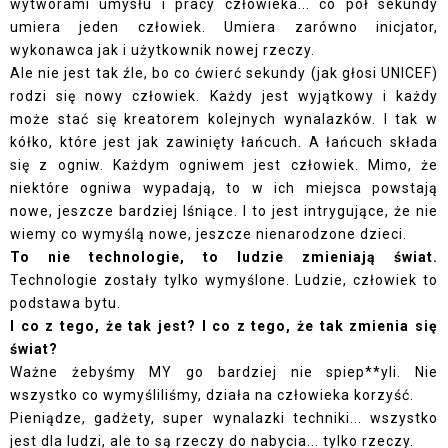
wytworami umysłu i pracy człowieka... co pół sekundy
umiera jeden człowiek. Umiera zarówno inicjator,
wykonawca jak i użytkownik nowej rzeczy.
Ale nie jest tak źle, bo co ćwierć sekundy (jak głosi UNICEF)
rodzi się nowy człowiek. Każdy jest wyjątkowy i każdy
może stać się kreatorem kolejnych wynalazków. I tak w
kółko, które jest jak zawinięty łańcuch. A łańcuch składa
się z ogniw. Każdym ogniwem jest człowiek. Mimo, że
niektóre ogniwa wypadają, to w ich miejsca powstają
nowe, jeszcze bardziej lśniące. I to jest intrygujące, że nie
wiemy co wymyślą nowe, jeszcze nienarodzone dzieci.
To nie technologie, to ludzie zmieniają świat.
Technologie zostały tylko wymyślone. Ludzie, człowiek to
podstawa bytu.
I co z tego, że tak jest? I co z tego, że tak zmienia się
świat?
Ważne żebyśmy MY go bardziej nie spiep**yli. Nie
wszystko co wymyśliliśmy, działa na człowieka korzyść.
Pieniądze, gadżety, super wynalazki techniki... wszystko
jest dla ludzi, ale to są rzeczy do nabycia... tylko rzeczy.