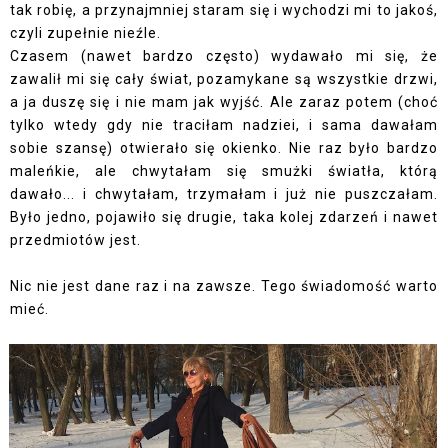
tak robię, a przynajmniej staram się i wychodzi mi to jakoś,
czyli zupełnie nieźle.
Czasem (nawet bardzo często) wydawało mi się, że
zawalił mi się cały świat, pozamykane są wszystkie drzwi,
a ja duszę się i nie mam jak wyjść. Ale zaraz potem (choć
tylko wtedy gdy nie traciłam nadziei, i sama dawałam
sobie szansę) otwierało się okienko. Nie raz było bardzo
maleńkie, ale chwytałam się smużki światła, którą
dawało... i chwytałam, trzymałam i już nie puszczałam.
Było jedno, pojawiło się drugie, taka kolej zdarzeń i nawet
przedmiotów jest.
Nic nie jest dane raz i na zawsze. Tego świadomość warto
mieć.