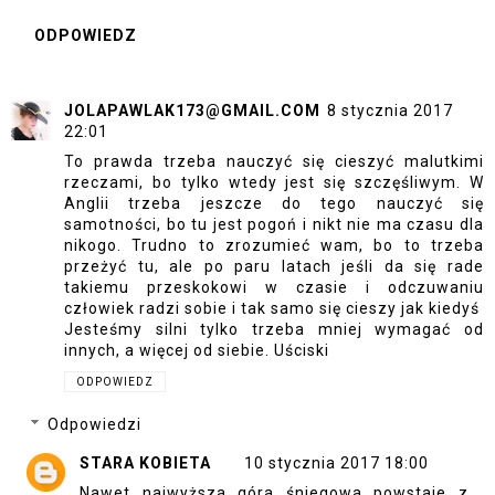
ODPOWIEDZ
JOLAPAWLAK173@GMAIL.COM
8 stycznia 2017
22:01
To prawda trzeba nauczyć się cieszyć malutkimi
rzeczami, bo tylko wtedy jest się szczęśliwym. W
Anglii trzeba jeszcze do tego nauczyć się
samotności, bo tu jest pogoń i nikt nie ma czasu dla
nikogo. Trudno to zrozumieć wam, bo to trzeba
przeżyć tu, ale po paru latach jeśli da się rade
takiemu przeskokowi w czasie i odczuwaniu
człowiek radzi sobie i tak samo się cieszy jak kiedyś
Jesteśmy silni tylko trzeba mniej wymagać od
innych, a więcej od siebie. Uściski
ODPOWIEDZ
Odpowiedzi
STARA KOBIETA
10 stycznia 2017 18:00
Nawet najwyższa góra śniegowa powstaje z