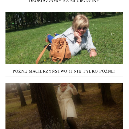
DROBIAZGÓW* NA 60 URODZINY
PÓŹNE MACIERZYŃSTWO (I NIE TYLKO PÓŹNE)