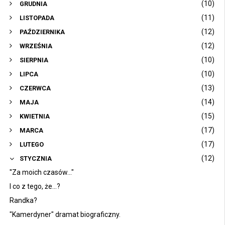
(10)
GRUDNIA
(11)
LISTOPADA
(12)
PAŹDZIERNIKA
(12)
WRZEŚNIA
(10)
SIERPNIA
(10)
LIPCA
(13)
CZERWCA
(14)
MAJA
(15)
KWIETNIA
(17)
MARCA
(17)
LUTEGO
(12)
STYCZNIA
''Za moich czasów..."
I co z tego, że...?
Randka?
"Kamerdyner" dramat biograficzny.