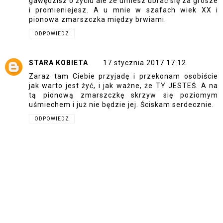
gawędzisz o życiu ale że umiesz ubrać się za grosze
i promieniejesz. A u mnie w szafach wiek XX i
pionowa zmarszczka między brwiami.
ODPOWIEDZ
STARA KOBIETA
17 stycznia 2017 17:12
Zaraz tam Ciebie przyjadę i przekonam osobiście
jak warto jest żyć, i jak ważne, że TY JESTEŚ. A na
tą pionową zmarszczkę skrzyw się poziomym
uśmiechem i już nie będzie jej. Ściskam serdecznie.
ODPOWIEDZ