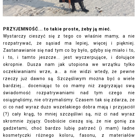
PRZYJEMNOŚĆ... to takie proste, żeby ją mieć.
Wystarczy cieszyć się z tego co właśnie mamy, a nie
rozpatrywać, że sąsiad ma lepiej, więcej i piękniej.
Zastanawianie się nad tym co by było, gdyby się miało i to,
i to, i tamto jeszcze... jest wyczerpujące, i dołujące
okropnie. Dusza nam jak utopiona we wrzątku tylko
oczekiwaniami wrze, a... a nie widzi wtedy, że pewne
rzeczy już dawno są. Szczęśliwym można być o wiele
bardziej... doceniając to co mamy niż zagryzając swą
świadomość rozpatrywaniami nad tym czego nie
osiągnęliśmy, nie otrzymaliśmy. Czasem tak się zdarza, że
ci co nad wyraz dużo wszelakiego dobra mają i przyjaciół
(?) cały krąg, to mniej szczęśliwi są, niż ci nad wyraz
skromnie żyjący. Osobiście cieszę się, że nie gonię za
gadżetami, choć bardzo lubię patrzeć (i mam) ładne
kosmetyczki różnego koloru, fasonu, z materiałów