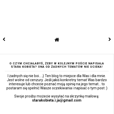
O CZYM CHCIAŁABYŚ, ŻEBY W KOLEJNYM POŚCIE NAPISAŁA
STARA KOBIETA? ONA OD ŻADNYCH TEMATÓW NIE UCIEKA!
I żadnych się nie boi... ;) Ten blog to miejsce dla Was i dla mnie.
Jest wolne od cenzury. Jeśli jakiś konkretny temat Was bardzo
interesuje lub chcecie poznać moją opinię na jego temat... to
postaram się spełnić Wasze oczekiwania i napisać o tym post :)
Swoje prośby możecie wysyłać na skrzynkę mailową:
starakobieta.i.ja@gmail.com