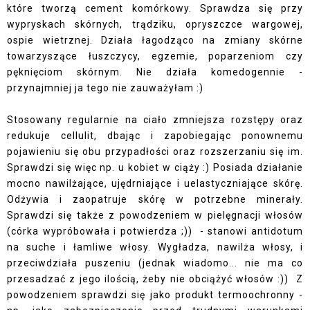
które tworzą cement komórkowy. Sprawdza się przy
wypryskach skórnych, trądziku, opryszczce wargowej,
ospie wietrznej. Działa łagodząco na zmiany skórne
towarzyszące łuszczycy, egzemie, poparzeniom czy
pęknięciom skórnym. Nie działa komedogennie -
przynajmniej ja tego nie zauważyłam :)
Stosowany regularnie na ciało zmniejsza rozstępy oraz
redukuje cellulit, dbając i zapobiegając ponownemu
pojawieniu się obu przypadłości oraz rozszerzaniu się im.
Sprawdzi się więc np. u kobiet w ciąży :) Posiada działanie
mocno nawilżające, ujędrniające i uelastyczniające skórę.
Odżywia i zaopatruje skórę w potrzebne minerały.
Sprawdzi się także z powodzeniem w pielęgnacji włosów
(córka wypróbowała i potwierdza ;)) - stanowi antidotum
na suche i łamliwe włosy. Wygładza, nawilża włosy, i
przeciwdziała puszeniu (jednak wiadomo... nie ma co
przesadzać z jego ilością, żeby nie obciążyć włosów :)) Z
powodzeniem sprawdzi się jako produkt termoochronny -