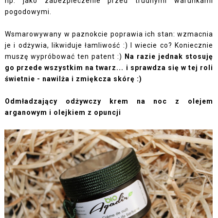
np. jako zabezpieczenie przed trudnymi warunkami
pogodowymi.
Wsmarowywany w paznokcie poprawia ich stan: wzmacnia
je i odżywia, likwiduje łamliwość :) I wiecie co? Koniecznie
muszę wypróbować ten patent :)
Na razie jednak stosuję
go przede wszystkim na twarz... i sprawdza się w tej roli
świetnie - nawilża i zmiękcza skórę :)
Odmładzający odżywczy krem na noc z olejem
arganowym i olejkiem z opuncji