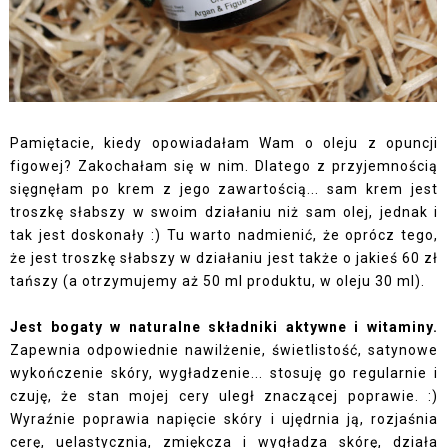
Pamiętacie, kiedy opowiadałam Wam o oleju z opuncji
figowej? Zakochałam się w nim. Dlatego z przyjemnością
sięgnęłam po krem z jego zawartością... sam krem jest
troszkę słabszy w swoim działaniu niż sam olej, jednak i
tak jest doskonały :) Tu warto nadmienić, że oprócz tego,
że jest troszkę słabszy w działaniu jest także o jakieś 60 zł
tańszy (a otrzymujemy aż 50 ml produktu, w oleju 30 ml).
Jest bogaty w naturalne składniki aktywne i witaminy.
Zapewnia odpowiednie nawilżenie, świetlistość, satynowe
wykończenie skóry, wygładzenie... stosuję go regularnie i
czuję, że stan mojej cery uległ znaczącej poprawie. :)
Wyraźnie poprawia napięcie skóry i ujędrnia ją, rozjaśnia
cerę, uelastycznia, zmiękcza i wygładza skórę, działa