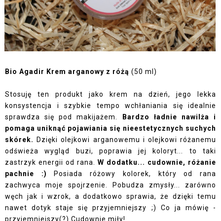
Bio Agadir Krem arganowy z różą
(50 ml)
Stosuję ten produkt jako krem na dzień, jego lekka
konsystencja i szybkie tempo wchłaniania się idealnie
sprawdza się pod makijażem.
Bardzo ładnie nawilża i
pomaga uniknąć pojawiania się nieestetycznych suchych
skórek.
Dzięki olejkowi arganowemu i olejkowi różanemu
odświeża wygląd buzi, poprawia jej koloryt... to taki
zastrzyk energii od rana.
W dodatku... cudownie, różanie
pachnie :)
Posiada różowy kolorek, który od rana
zachwyca moje spojrzenie. Pobudza zmysły... zarówno
węch jak i wzrok, a dodatkowo sprawia, że dzięki temu
nawet dotyk staje się przyjemniejszy ;) Co ja mówię -
przyjemniejszy(?) Cudownie miły!