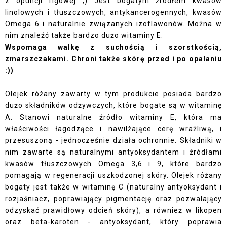
z opuncji figowej ;) Jest bogatym źródłem kwasów
linolowych i tłuszczowych, antykancerogennych, kwasów
Omega 6 i naturalnie związanych izoflawonów. Można w
nim znaleźć także bardzo dużo witaminy E.
Wspomaga walkę z suchością i szorstkością,
zmarszczakami. Chroni także skórę przed i po opalaniu
:))
Olejek różany zawarty w tym produkcie posiada bardzo
dużo składników odżywczych, które bogate są w witaminę
A. Stanowi naturalne źródło witaminy E, która ma
właściwości łagodzące i nawilżające cerę wrażliwą, i
przesuszoną - jednocześnie działa ochronnie. Składniki w
nim zawarte są naturalnymi antyoksydantem i źródłami
kwasów tłuszczowych Omega 3,6 i 9, które bardzo
pomagają w regeneracji uszkodzonej skóry. Olejek różany
bogaty jest także w witaminę C (naturalny antyoksydant i
rozjaśniacz, poprawiający pigmentację oraz pozwalający
odzyskać prawidłowy odcień skóry), a również w likopen
oraz beta-karoten - antyoksydant, który poprawia