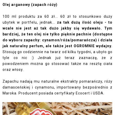
Olej arganowy (zapach róży)
100 ml produktu za 60 zł... 60 zł to stosunkowo duży
ubytek w portfelu, jednak...
za tak dużą ilość oleju - to
wcale nie jest aż tak dużo jakby się wydawało. Tym
bardziej, że ten olej nie tylko pięknie pachnie (dostępne
do wyboru zapachy: cynamon/róża/pomarańcza) i działa
jak naturalny perfum, ale także jest OGROMNIE wydajny.
Stosuję go codziennie na twarz od kilku tygodni, a ubyło go
tyle co nic :) Jednak już teraz zaznaczę, że z
powodzeniem można go stosować także na resztę ciała
oraz włosy.
Zapachu nadają mu naturalne ekstrakty pomarańczy, róży
damasceńskiej i cynamonu, importowany bezpośrednio z
Maroka. Producent posiada certyfikaty Ecocert i USDA.