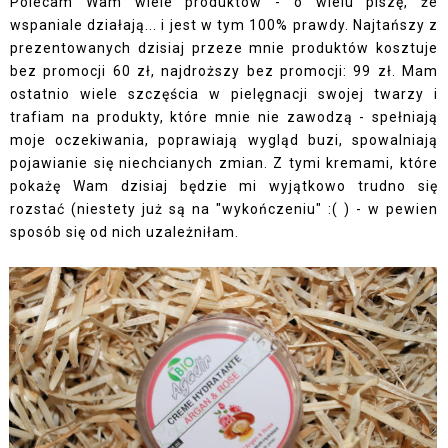
Polecam Wam wiele produktów - o wielu piszę, że
wspaniale działają... i jest w tym 100% prawdy. Najtańszy z
prezentowanych dzisiaj przeze mnie produktów kosztuje
bez promocji 60 zł, najdroższy bez promocji: 99 zł. Mam
ostatnio wiele szczęścia w pielęgnacji swojej twarzy i
trafiam na produkty, które mnie nie zawodzą - spełniają
moje oczekiwania, poprawiają wygląd buzi, spowalniają
pojawianie się niechcianych zmian. Z tymi kremami, które
pokażę Wam dzisiaj będzie mi wyjątkowo trudno się
rozstać (niestety już są na "wykończeniu" :( ) - w pewien
sposób się od nich uzależniłam.