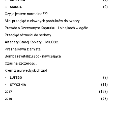
(9)
MARCA
Czy ja jestem normalna???
Mini przegląd cudownych produktów do twarzy
Prawda o Czerwonym Kapturku… i o bajkach w ogóle.
Przegląd różności do herbaty
Alfabety Starej Kobiety – MIŁOŚĆ.
Pyszna kawa ziarnista
Bomba rewitalizująco - nawilżająca
Czas na szczerość...
Krem z ajurwedyjskich ziół
(9)
LUTEGO
(11)
STYCZNIA
(153)
2017
(93)
2016