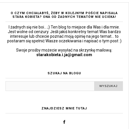
O CZYM CHCIAŁABYŚ, ŻEBY W KOLEJNYM POŚCIE NAPISAŁA
STARA KOBIETA? ONA OD ŻADNYCH TEMATÓW NIE UCIEKA!
I żadnych się nie boi... ;) Ten blog to miejsce dla Was i dla mnie.
Jest wolne od cenzury. Jeśli jakiś konkretny temat Was bardzo
interesuje lub chcecie poznać moją opinię na jego temat... to
postaram się spełnić Wasze oczekiwania i napisać o tym post :)
Swoje prośby możecie wysyłać na skrzynkę mailową:
starakobieta.i.ja@gmail.com
SZUKAJ NA BLOGU
ZNAJDZIESZ MNIE TUTAJ