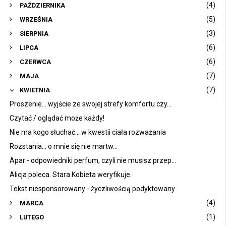
(4)
PAŹDZIERNIKA
(5)
WRZEŚNIA
(3)
SIERPNIA
(6)
LIPCA
(6)
CZERWCA
(7)
MAJA
(7)
KWIETNIA
Proszenie... wyjście ze swojej strefy komfortu czy...
Czytać / oglądać może każdy!
Nie ma kogo słuchać... w kwestii ciała rozważania
Rozstania... o mnie się nie martw...
Apar - odpowiedniki perfum, czyli nie musisz przep...
Alicja poleca. Stara Kobieta weryfikuje.
Tekst niesponsorowany - życzliwością podyktowany
(4)
MARCA
(1)
LUTEGO