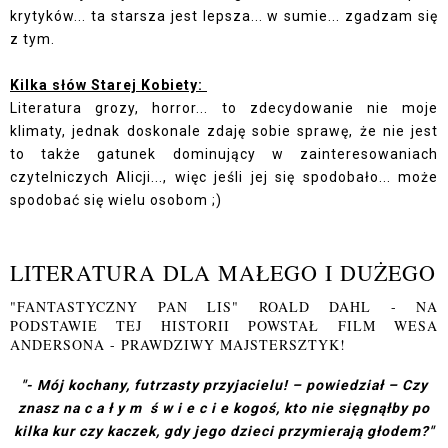
krytyków... ta starsza jest lepsza... w sumie... zgadzam się
z tym.
Kilka słów Starej Kobiety:
Literatura grozy, horror... to zdecydowanie nie moje
klimaty, jednak doskonale zdaję sobie sprawę, że nie jest
to także gatunek dominujący w zainteresowaniach
czytelniczych Alicji..., więc jeśli jej się spodobało... może
spodobać się wielu osobom ;)
LITERATURA DLA MAŁEGO I DUŻEGO
"FANTASTYCZNY PAN LIS" ROALD DAHL - NA
PODSTAWIE TEJ HISTORII POWSTAŁ FILM WESA
ANDERSONA - PRAWDZIWY MAJSTERSZTYK!
"- Mój kochany, futrzasty przyjacielu! – powiedział – Czy
znasz na c a ł y m ś w i e c i e kogoś, kto nie sięgnąłby po
kilka kur czy kaczek, gdy jego dzieci przymierają głodem?"