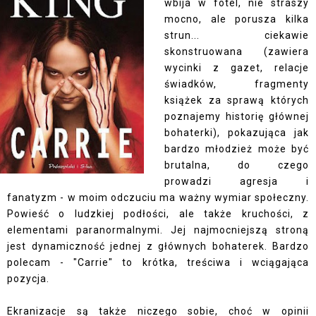
wbija w fotel, nie straszy
mocno, ale porusza kilka
strun... ciekawie
skonstruowana (zawiera
wycinki z gazet, relacje
świadków, fragmenty
książek za sprawą których
poznajemy historię głównej
bohaterki), pokazująca jak
bardzo młodzież może być
brutalna, do czego
prowadzi agresja i
fanatyzm - w moim odczuciu ma ważny wymiar społeczny.
Powieść o ludzkiej podłości, ale także kruchości, z
elementami paranormalnymi. Jej najmocniejszą stroną
jest dynamiczność jednej z głównych bohaterek. Bardzo
polecam - "Carrie" to krótka, treściwa i wciągająca
pozycja.
Ekranizacje są także niczego sobie, choć w opinii