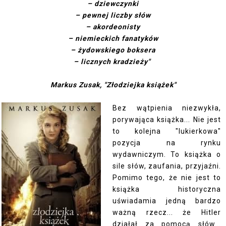
– dziewczynki
– pewnej liczby słów
– akordeonisty
– niemieckich fanatyków
– żydowskiego boksera
– licznych kradzieży"
Markus Zusak, "Złodziejka książek"
Bez wątpienia niezwykła,
porywająca książka... Nie jest
to kolejna "lukierkowa"
pozycja na rynku
wydawniczym. To książka o
sile słów, zaufania, przyjaźni.
Pomimo tego, że nie jest to
książka historyczna
uświadamia jedną bardzo
ważną rzecz... że Hitler
działał za pomocą słów...