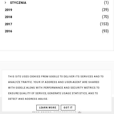
(1)
STYCZNIA
(39)
2019
(70)
2018
(153)
2017
(93)
2016
THIS SITE USES COOKIES FROM GOOGLE TO DELIVER ITS SERVICES AND TO
ANALYZE TRAFFIC. YOUR IP ADDRESS AND USER-AGENT ARE SHARED
WITH GOOGLE ALONG WITH PERFORMANCE AND SECURITY METRICS TO
ENSURE QUALITY OF SERVICE, GENERATE USAGE STATISTICS, AND TO
DETECT AND ADDRESS ABUSE.
COPYRIGHT ©
STARA KOBIETA... I JA
, BLOGGER
LEARN MORE
GOT IT
BLOG DESIGN:
KAROGRAFIA.PL