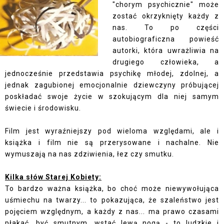
"chorym psychicznie" może
zostać okrzyknięty każdy z
nas. To po części
autobiograficzna powieść
autorki, która uwrażliwia na
drugiego człowieka, a
jednocześnie przedstawia psychikę młodej, zdolnej, a
jednak zagubionej emocjonalnie dziewczyny próbującej
poskładać swoje życie w szokującym dla niej samym
świecie i środowisku.
Film jest wyraźniejszy pod wieloma względami, ale i
książka i film nie są przerysowane i nachalne. Nie
wymuszają na nas zdziwienia, łez czy smutku.
Kilka słów Starej Kobiety:
To bardzo ważna książka, bo choć może niewywołująca
uśmiechu na twarzy... to pokazująca, że szaleństwo jest
pojęciem względnym, a każdy z nas... ma prawo czasami
płakać, być smutnym, wstać lewą nogą - to ludzkie i