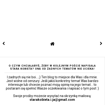
O CZYM CHCIAŁABYŚ, ŻEBY W KOLEJNYM POŚCIE NAPISAŁA
STARA KOBIETA? ONA OD ŻADNYCH TEMATÓW NIE UCIEKA!
I żadnych się nie boi... ;) Ten blog to miejsce dla Was i dla mnie.
Jest wolne od cenzury. Jeśli jakiś konkretny temat Was bardzo
interesuje lub chcecie poznać moją opinię na jego temat... to
postaram się spełnić Wasze oczekiwania i napisać o tym post :)
Swoje prośby możecie wysyłać na skrzynkę mailową:
starakobieta.i.ja@gmail.com