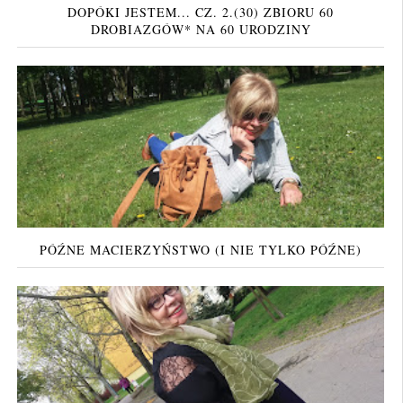
DOPÓKI JESTEM... CZ. 2.(30) ZBIORU 60
DROBIAZGÓW* NA 60 URODZINY
PÓŹNE MACIERZYŃSTWO (I NIE TYLKO PÓŹNE)