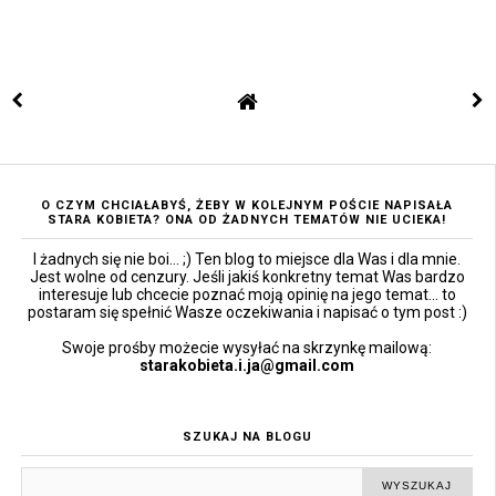
O CZYM CHCIAŁABYŚ, ŻEBY W KOLEJNYM POŚCIE NAPISAŁA
STARA KOBIETA? ONA OD ŻADNYCH TEMATÓW NIE UCIEKA!
I żadnych się nie boi... ;) Ten blog to miejsce dla Was i dla mnie.
Jest wolne od cenzury. Jeśli jakiś konkretny temat Was bardzo
interesuje lub chcecie poznać moją opinię na jego temat... to
postaram się spełnić Wasze oczekiwania i napisać o tym post :)
Swoje prośby możecie wysyłać na skrzynkę mailową:
starakobieta.i.ja@gmail.com
SZUKAJ NA BLOGU