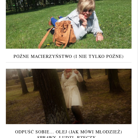
PÓŹNE MACIERZYŃSTWO (I NIE TYLKO PÓŹNE)
ODPUŚĆ SOBIE... OLEJ (JAK MÓWI MŁODZIEŻ)
SPRAWY, LUDZI, RZECZY...